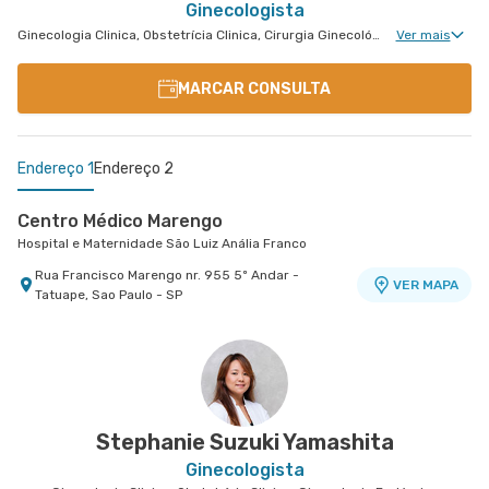
Ginecologista
Ginecologia Clinica, Obstetrícia Clinica, Cirurgia Ginecológica, Gravidez de Alto Risco
Ver mais
MARCAR CONSULTA
Endereço 1
Endereço 2
Centro Médico Marengo
Hospital e Maternidade São Luiz Anália Franco
Rua Francisco Marengo nr. 955 5º Andar -
VER MAPA
Tatuape, Sao Paulo - SP
Centro Médico Guarulhos - Unidade Tiradentes
Hospital São Luiz Guarulhos
Avenida Tiradentes nr. 1803 Centro Médico 11°
VER MAPA
Andar - Jardim Guarulhos, Guarulhos - SP
Stephanie Suzuki Yamashita
Ginecologista