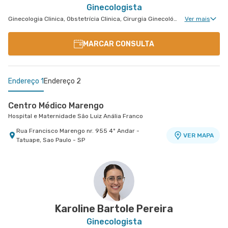
Ginecologista
Ginecologia Clinica, Obstetrícia Clinica, Cirurgia Ginecológica, Ginecologia Endócrina, Núcleo de Endometriose, Cirurgia Oncológica Ginecológica, Cirurgia Robótica Ginecológica, Ginecologia Oncológica, Miomatose Uterina(Miomas), Ginecologia Videohisteroscopia
Ver mais
MARCAR CONSULTA
Endereço 1
Endereço 2
Centro Médico Marengo
Hospital e Maternidade São Luiz Anália Franco
Rua Francisco Marengo nr. 955 4º Andar -
VER MAPA
Tatuape, Sao Paulo - SP
Centro Médico São Remo
Jabaquara - Clínica São Remo
Avenida Joao Barreto de Menezes nr. 677 - Vila
VER MAPA
Santa Catarina, Sao Paulo - SP
Karoline Bartole Pereira
Ginecologista