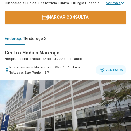
Ginecologia Clinica, Obstetrícia Clinica, Cirurgia Ginecológica, Núcleo de Endometriose, Cirurgia Oncológica Ginecológica, Ginecologia Oncológica, Miomatose Uterina(Miomas), Ginecologia Videohisteroscopia
Ver mais
MARCAR CONSULTA
Endereço 1
Endereço 2
Centro Médico Marengo
Hospital e Maternidade São Luiz Anália Franco
Rua Francisco Marengo nr. 955 4º Andar -
VER MAPA
Tatuape, Sao Paulo - SP
Centro Médico São Luiz São Caetano - Unidade
Cerâmica
Hospital e Maternidade São Luiz São Caetano
Alameda Caulim nr. 115 1° Andar - Ceramica, Sao
VER MAPA
Caetano do Sul - SP