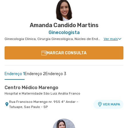
Avenida Tiradentes nr. 1803 Centro Médico 11°
VER MAPA
Andar - Jardim Guarulhos, Guarulhos - SP
Amanda Candido Martins
Ginecologista
Ginecologia Clinica, Cirurgia Ginecológica, Núcleo de Endometriose, Miomatose Uterina(Miomas), Ginecologia Videohisteroscopia
Ver mais
MARCAR CONSULTA
Endereço 1
Endereço 2
Endereço 3
Centro Médico Marengo
Hospital e Maternidade São Luiz Anália Franco
Rua Francisco Marengo nr. 955 4º Andar -
VER MAPA
Tatuape, Sao Paulo - SP
Centro Médico Villa Lobos - Unidade Oratório
Centro Médico São Luiz São Caetano - Unidade
Hospital Villa Lobos
Cerâmica
Hospital e Maternidade São Luiz São Caetano