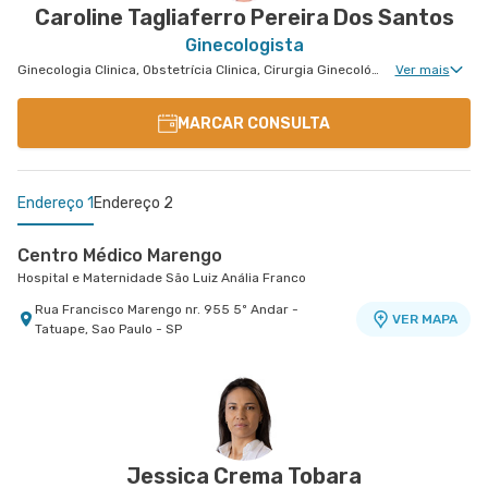
Caroline Tagliaferro Pereira Dos Santos
Ginecologista
Ginecologia Clinica, Obstetrícia Clinica, Cirurgia Ginecológica, Gravidez de Alto Risco
Ver mais
MARCAR CONSULTA
Endereço 1
Endereço 2
Centro Médico Marengo
Hospital e Maternidade São Luiz Anália Franco
Rua Francisco Marengo nr. 955 5º Andar -
VER MAPA
Tatuape, Sao Paulo - SP
Centro Médico São Luiz São Caetano - Unidade
Cerâmica
Hospital e Maternidade São Luiz São Caetano
Alameda Caulim nr. 115 1° Andar - Ceramica, Sao
VER MAPA
Caetano do Sul - SP
Jessica Crema Tobara