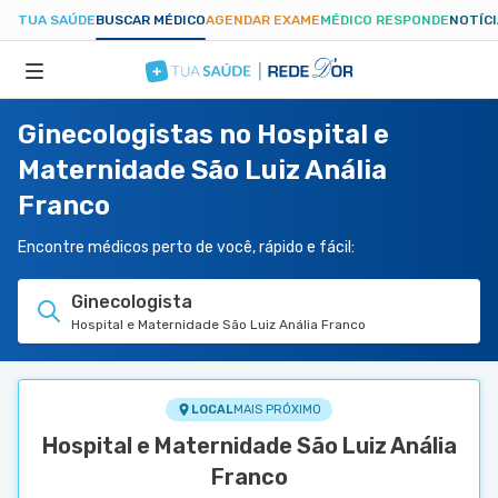
TUA SAÚDE
BUSCAR MÉDICO
AGENDAR EXAME
MÉDICO RESPONDE
NOTÍC
Ginecologistas no Hospital e
ESPECIALIDADES
Maternidade São Luiz Anália
Franco
HOSPITAIS
Encontre médicos perto de você, rápido e fácil:
TUASAUDE.COM
Ginecologista
Hospital e Maternidade São Luiz Anália Franco
LOCAL
MAIS PRÓXIMO
Hospital e Maternidade São Luiz Anália
Franco