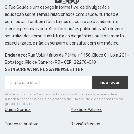
O Tua Saúde é um espaço informativo, de divulgação e
educação sobre temas relacionados com saúde, nutrição e
bem-estar. Também facilitamos o acesso ao atendimento
médico personalizado. As informações publicadas não devem
ser utilizadas como substituto ao diagnóstico ou tratamento
especializado, e não dispensam a consulta com um médico.
Endereço:
Rua Voluntários da Pátria, n° 138, Bloco 01, Loja 201 -
Botafogo, Rio de Janeiro/RJ - CEP: 22270-010
SE INSCREVA NA NOSSA NEWSLETTER
Inscrever
Ao clicar Inscrever" você aceita a nossa Política de Privacidade e
autoriza receber dicas e novidades do Tua Saúde e dos parceiros do
grupo Rede D'Or."
Quem Somos
Missão e Valores
Processo criativo
Revisão Médica