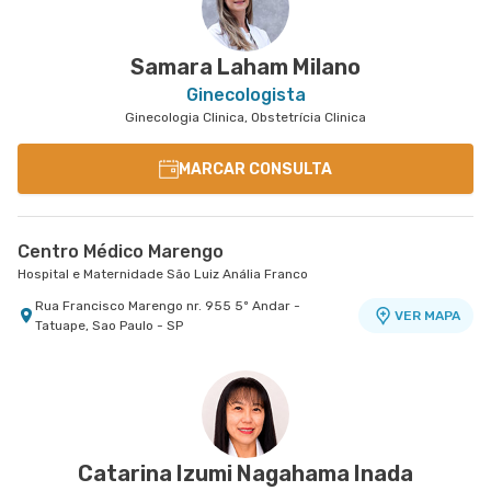
Rua do Oratorio nr. 1369 - Mooca, Sao Paulo - SP
VER MAPA
Alameda Caulim nr. 115 1° Andar - Ceramica, Sao
VER MAPA
Caetano do Sul - SP
Samara Laham Milano
Ginecologista
Ginecologia Clinica, Obstetrícia Clinica
MARCAR CONSULTA
Centro Médico Marengo
Hospital e Maternidade São Luiz Anália Franco
Rua Francisco Marengo nr. 955 5º Andar -
VER MAPA
Tatuape, Sao Paulo - SP
Catarina Izumi Nagahama Inada