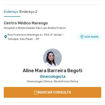
Endereço 1
Endereço 2
Centro Médico Marengo
Hospital e Maternidade São Luiz Anália Franco
Rua Francisco Marengo nr. 955 4º Andar -
VER MAPA
Tatuape, Sao Paulo - SP
Centro Médico São Luiz Itaim - Unidade Healthplace
Hospital São Luiz Itaim
Rua Doutor Alceu de Campos Rodrigues nr. 229
Conj. 807 8º Andar - Vila Nova Conceicao, Sao
VER MAPA
Paulo - SP
Aline Mara Barreira Begoti
Ginecologista
Ginecologia Clinica, Obstetrícia Clinica
MARCAR CONSULTA