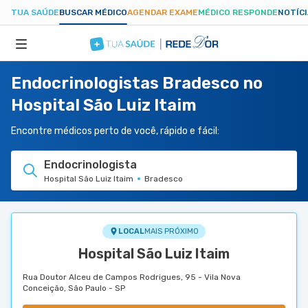
TUA SAÚDE
BUSCAR MÉDICO
AGENDAR EXAME
MÉDICO RESPONDE
NOTÍC
Endocrinologistas Bradesco no
ESPECIALIDADES
Hospital São Luiz Itaim
HOSPITAIS
Encontre médicos perto de você, rápido e fácil:
Endocrinologista
TUASAUDE.COM
Hospital São Luiz Itaim
Bradesco
LOCAL
MAIS PRÓXIMO
Hospital São Luiz Itaim
Rua Doutor Alceu de Campos Rodrigues, 95 - Vila Nova
Conceição, São Paulo - SP