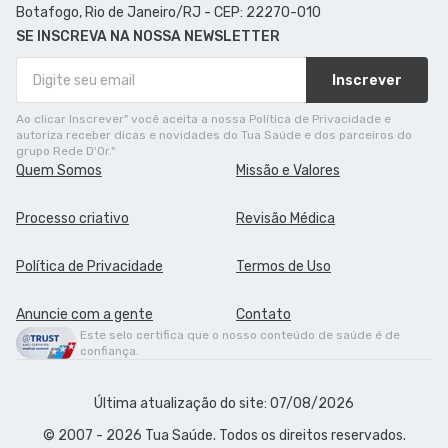
Botafogo, Rio de Janeiro/RJ - CEP: 22270-010
SE INSCREVA NA NOSSA NEWSLETTER
Inscrever
Ao clicar Inscrever" você aceita a nossa Política de Privacidade e
autoriza receber dicas e novidades do Tua Saúde e dos parceiros do
grupo Rede D'Or."
Quem Somos
Missão e Valores
Processo criativo
Revisão Médica
Política de Privacidade
Termos de Uso
Anuncie com a gente
Contato
Este selo certifica que o nosso conteúdo de saúde é de
confiança.
Última atualização do site: 07/08/2026
© 2007 - 2026 Tua Saúde. Todos os direitos reservados.