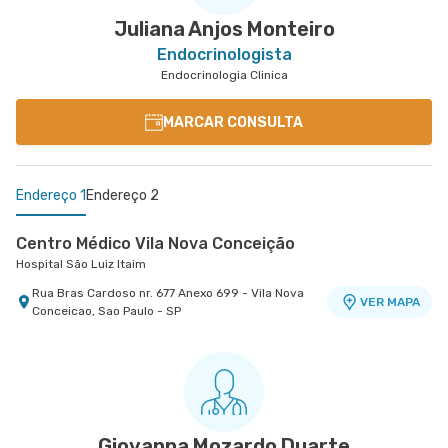
- SP
Juliana Anjos Monteiro
Endocrinologista
Endocrinologia Clinica
MARCAR CONSULTA
Endereço 1
Endereço 2
Centro Médico Vila Nova Conceição
Hospital São Luiz Itaim
Rua Bras Cardoso nr. 677 Anexo 699 - Vila Nova
VER MAPA
Conceicao, Sao Paulo - SP
Centro Médico Morumbi Ii
Hospital São Luiz Morumbi
Rua Engenheiro Oscar Americano nr. 1070 -
VER MAPA
Cidade Jardim, Sao Paulo - SP
Giovanna Mozardo Duarte