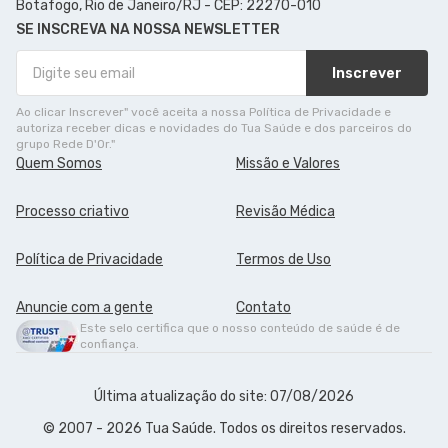
Botafogo, Rio de Janeiro/RJ - CEP: 22270-010
SE INSCREVA NA NOSSA NEWSLETTER
Inscrever
Ao clicar Inscrever" você aceita a nossa Política de Privacidade e
autoriza receber dicas e novidades do Tua Saúde e dos parceiros do
grupo Rede D'Or."
Quem Somos
Missão e Valores
Processo criativo
Revisão Médica
Política de Privacidade
Termos de Uso
Anuncie com a gente
Contato
Este selo certifica que o nosso conteúdo de saúde é de
confiança.
Última atualização do site: 07/08/2026
© 2007 - 2026 Tua Saúde. Todos os direitos reservados.