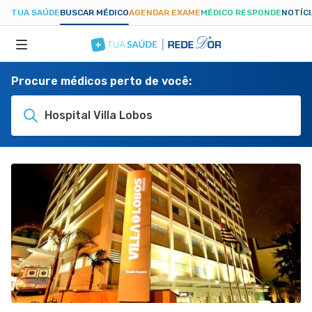
TUA SAÚDE
BUSCAR MÉDICO
AGENDAR EXAME
MÉDICO RESPONDE
NOTÍC
Procure médicos perto de você:
ESPECIALIDADES
Hospital Villa Lobos
HOSPITAIS
TUASAUDE.COM