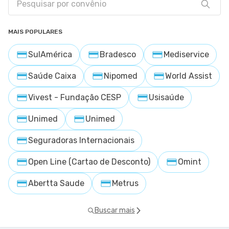
MAIS POPULARES
SulAmérica
Bradesco
Mediservice
Saúde Caixa
Nipomed
World Assist
Vivest - Fundação CESP
Usisaúde
Unimed
Unimed
Seguradoras Internacionais
Open Line (Cartao de Desconto)
Omint
Abertta Saude
Metrus
Buscar mais