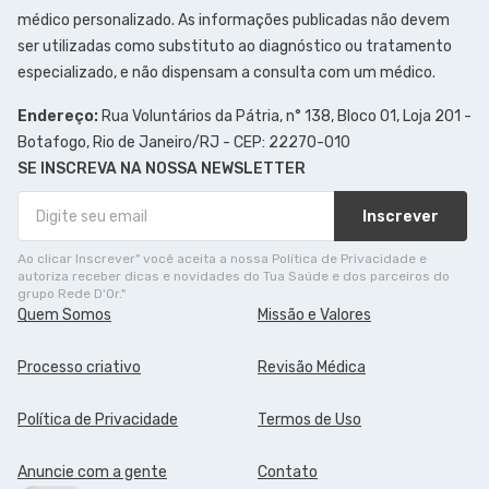
médico personalizado. As informações publicadas não devem
ser utilizadas como substituto ao diagnóstico ou tratamento
especializado, e não dispensam a consulta com um médico.
Endereço:
Rua Voluntários da Pátria, n° 138, Bloco 01, Loja 201 -
Botafogo, Rio de Janeiro/RJ - CEP: 22270-010
SE INSCREVA NA NOSSA NEWSLETTER
Inscrever
Ao clicar Inscrever" você aceita a nossa Política de Privacidade e
autoriza receber dicas e novidades do Tua Saúde e dos parceiros do
grupo Rede D'Or."
Quem Somos
Missão e Valores
Processo criativo
Revisão Médica
Política de Privacidade
Termos de Uso
Anuncie com a gente
Contato