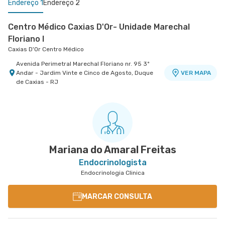
Endereço 1
Endereço 2
Centro Médico Caxias D'Or- Unidade Marechal
Floriano I
Caxias D'Or Centro Médico
Avenida Perimetral Marechal Floriano nr. 95 3º
Andar - Jardim Vinte e Cinco de Agosto, Duque
VER MAPA
de Caxias - RJ
Centro Quinta D'Or - Unidade Quinta Park
Hospital Quinta D'Or
Rua Almirante Baltazar nr. 333 8° Andar - Sao
VER MAPA
Cristovao, Rio de Janeiro - RJ
Mariana do Amaral Freitas
Endocrinologista
Endocrinologia Clinica
MARCAR CONSULTA