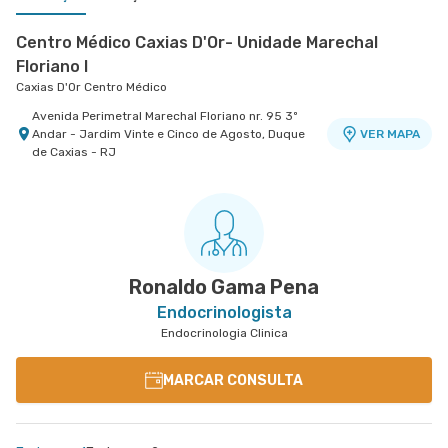
Centro Médico Caxias D'Or- Unidade Marechal
Floriano I
Caxias D'Or Centro Médico
Avenida Perimetral Marechal Floriano nr. 95 3º
Andar - Jardim Vinte e Cinco de Agosto, Duque
VER MAPA
de Caxias - RJ
Centro Médico Real D'Or
Hospital Bangu
Rua do Capelao nr. 137 - Padre Miguel, Rio de
VER MAPA
Janeiro - RJ
Ronaldo Gama Pena
Endocrinologista
Endocrinologia Clinica
MARCAR CONSULTA