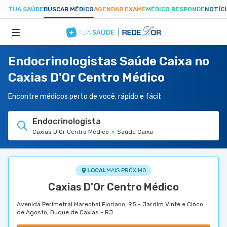
TUA SAÚDE
BUSCAR MÉDICO
AGENDAR EXAME
MÉDICO RESPONDE
NOTÍC
Endocrinologistas Saúde Caixa no
ESPECIALIDADES
Caxias D'Or Centro Médico
HOSPITAIS
Encontre médicos perto de você, rápido e fácil:
Endocrinologista
TUASAUDE.COM
Caxias D'Or Centro Médico
Saúde Caixa
LOCAL
MAIS PRÓXIMO
Caxias D'Or Centro Médico
Avenida Perimetral Marechal Floriano, 95 - Jardim Vinte e Cinco
de Agosto, Duque de Caxias - RJ