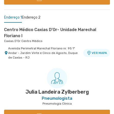
Endereço 1
Endereço 2
Centro Médico Caxias D'Or- Unidade Marechal
Floriano I
Caxias D'Or Centro Médico
Avenida Perimetral Marechal Floriano nr. 95 1º
Andar - Jardim Vinte e Cinco de Agosto, Duque
VER MAPA
de Caxias - RJ
Centro Médico Rios D'Or- Unidade Taquara
Hospital Rios D'Or
Estrada Dos Bandeirantes nr. 363 - Taquara
VER MAPA
Jacarepagua, Rio de Janeiro - RJ
Julia Landeira Zylberberg
Pneumologista
Pneumologia Clinica