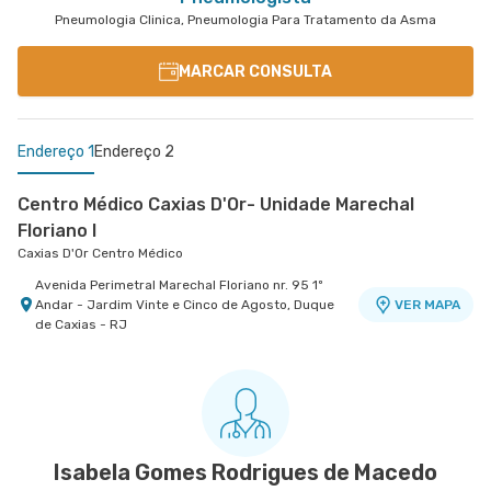
Pneumologia Clinica, Pneumologia Para Tratamento da Asma
MARCAR CONSULTA
Endereço 1
Endereço 2
Centro Médico Caxias D'Or- Unidade Marechal
Floriano I
Caxias D'Or Centro Médico
Avenida Perimetral Marechal Floriano nr. 95 1º
Andar - Jardim Vinte e Cinco de Agosto, Duque
VER MAPA
de Caxias - RJ
Centro Médico Quinta D'Or - Unidade de Ortopedia
Hospital Quinta D'Or
Rua Almirante Baltazar nr. 435 Centro Médico 1
Ao Lado da Oncologia D'Or - Sao Cristovao, Rio
VER MAPA
de Janeiro - RJ
Isabela Gomes Rodrigues de Macedo