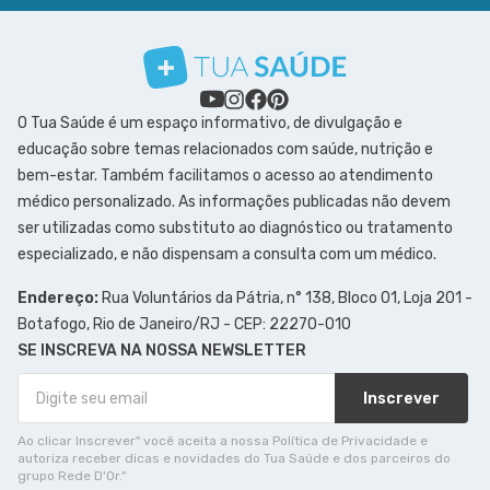
O Tua Saúde é um espaço informativo, de divulgação e
educação sobre temas relacionados com saúde, nutrição e
bem-estar. Também facilitamos o acesso ao atendimento
médico personalizado. As informações publicadas não devem
ser utilizadas como substituto ao diagnóstico ou tratamento
especializado, e não dispensam a consulta com um médico.
Endereço:
Rua Voluntários da Pátria, n° 138, Bloco 01, Loja 201 -
Botafogo, Rio de Janeiro/RJ - CEP: 22270-010
SE INSCREVA NA NOSSA NEWSLETTER
Inscrever
Ao clicar Inscrever" você aceita a nossa Política de Privacidade e
autoriza receber dicas e novidades do Tua Saúde e dos parceiros do
grupo Rede D'Or."