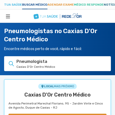
TUA SAÚDE
BUSCAR MÉDICO
AGENDAR EXAME
MÉDICO RESPONDE
NOTÍC
Pneumologistas no Caxias D'Or
ESPECIALIDADES
Centro Médico
HOSPITAIS
Encontre médicos perto de você, rápido e fácil:
Pneumologista
TUASAUDE.COM
Caxias D'Or Centro Médico
LOCAL
MAIS PRÓXIMO
Caxias D'Or Centro Médico
Avenida Perimetral Marechal Floriano, 95 - Jardim Vinte e Cinco
de Agosto, Duque de Caxias - RJ