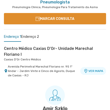
Pneumologista
Pneumologia Clinica, Pneumologia Para Tratamento da Asma
MARCAR CONSULTA
Endereço 1
Endereço 2
Centro Médico Caxias D'Or- Unidade Marechal
Floriano I
Caxias D'Or Centro Médico
Avenida Perimetral Marechal Floriano nr. 95 1º
Andar - Jardim Vinte e Cinco de Agosto, Duque
VER MAPA
de Caxias - RJ
Centro Médico Quinta D'Or - Unidade de Ortopedia
Hospital Quinta D'Or
Rua Almirante Baltazar nr. 435 Centro Médico 1
Ao Lado da Oncologia D'Or - Sao Cristovao, Rio
VER MAPA
de Janeiro - RJ
Amir Szklo