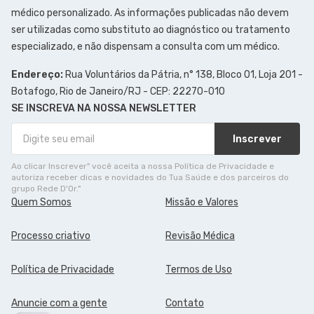
médico personalizado. As informações publicadas não devem
ser utilizadas como substituto ao diagnóstico ou tratamento
especializado, e não dispensam a consulta com um médico.
Endereço:
Rua Voluntários da Pátria, n° 138, Bloco 01, Loja 201 -
Botafogo, Rio de Janeiro/RJ - CEP: 22270-010
SE INSCREVA NA NOSSA NEWSLETTER
Inscrever
Ao clicar Inscrever" você aceita a nossa Política de Privacidade e
autoriza receber dicas e novidades do Tua Saúde e dos parceiros do
grupo Rede D'Or."
Quem Somos
Missão e Valores
Processo criativo
Revisão Médica
Política de Privacidade
Termos de Uso
Anuncie com a gente
Contato