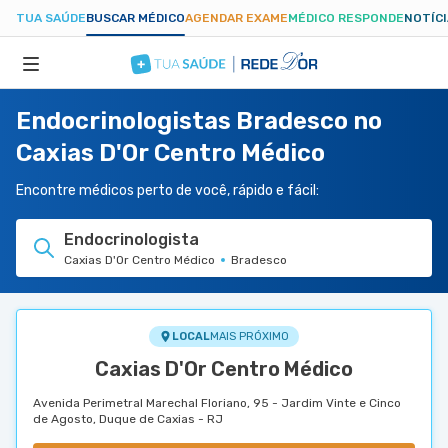
TUA SAÚDE
BUSCAR MÉDICO
AGENDAR EXAME
MÉDICO RESPONDE
NOTÍC
Endocrinologistas Bradesco no
ESPECIALIDADES
Caxias D'Or Centro Médico
HOSPITAIS
Encontre médicos perto de você, rápido e fácil:
Endocrinologista
TUASAUDE.COM
Caxias D'Or Centro Médico
Bradesco
LOCAL
MAIS PRÓXIMO
Caxias D'Or Centro Médico
Avenida Perimetral Marechal Floriano, 95 - Jardim Vinte e Cinco
de Agosto, Duque de Caxias - RJ