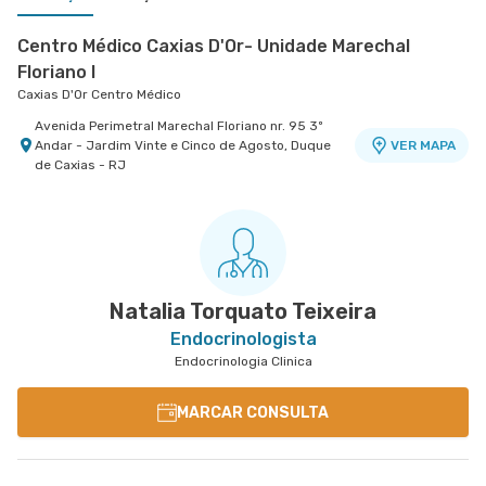
Centro Médico Caxias D'Or- Unidade Marechal
Floriano I
Caxias D'Or Centro Médico
Avenida Perimetral Marechal Floriano nr. 95 3º
Andar - Jardim Vinte e Cinco de Agosto, Duque
VER MAPA
de Caxias - RJ
Centro Médico Real D'Or
Hospital Bangu
Rua do Capelao nr. 137 - Padre Miguel, Rio de
VER MAPA
Janeiro - RJ
Natalia Torquato Teixeira
Endocrinologista
Endocrinologia Clinica
MARCAR CONSULTA