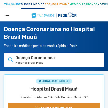
TUA SAÚDE
BUSCAR MÉDICO
AGENDAR EXAME
MÉDICO RESPONDE
NOTÍC
Doença Coronariana no Hospital
ESPECIALIDADES
Brasil Mauá
HOSPITAIS
Encontre médicos perto de você, rápido e fácil:
Doença Coronariana
TUASAUDE.COM
Hospital Brasil Mauá
LOCAL
MAIS PRÓXIMO
Hospital Brasil Mauá
Rua Martim Afonso, 114 - Vila Bocaina, Mauá - SP