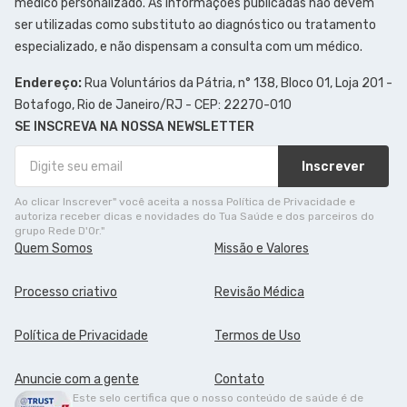
médico personalizado. As informações publicadas não devem
ser utilizadas como substituto ao diagnóstico ou tratamento
especializado, e não dispensam a consulta com um médico.
Endereço:
Rua Voluntários da Pátria, n° 138, Bloco 01, Loja 201 -
Botafogo, Rio de Janeiro/RJ - CEP: 22270-010
SE INSCREVA NA NOSSA NEWSLETTER
Inscrever
Ao clicar Inscrever" você aceita a nossa Política de Privacidade e
autoriza receber dicas e novidades do Tua Saúde e dos parceiros do
grupo Rede D'Or."
Quem Somos
Missão e Valores
Processo criativo
Revisão Médica
Política de Privacidade
Termos de Uso
Anuncie com a gente
Contato
Este selo certifica que o nosso conteúdo de saúde é de