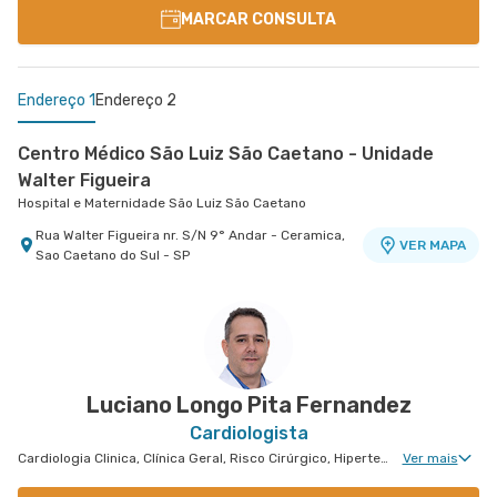
MARCAR CONSULTA
Endereço 1
Endereço 2
Centro Médico São Luiz São Caetano - Unidade
Walter Figueira
Hospital e Maternidade São Luiz São Caetano
Rua Walter Figueira nr. S/N 9° Andar - Ceramica,
VER MAPA
Sao Caetano do Sul - SP
Centro Médico Villa Lobos - Unidade Oratório
Hospital Villa Lobos
Rua do Oratorio nr. 1369 - Mooca, Sao Paulo - SP
VER MAPA
Luciano Longo Pita Fernandez
Cardiologista
Cardiologia Clinica, Clínica Geral, Risco Cirúrgico, Hipertensão Arterial Refratária, Doença Coronariana, Tratamento de Miocardiopatia
Ver mais