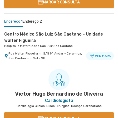
MARCAR CONSULTA
Endereço 1
Endereço 2
Centro Médico São Luiz São Caetano - Unidade
Walter Figueira
Hospital e Maternidade São Luiz São Caetano
Rua Walter Figueira nr. S/N 9° Andar - Ceramica,
VER MAPA
Sao Caetano do Sul - SP
Centro Medico São Luiz Analia Franco - Unidade
Francisco Marengo
Hospital e Maternidade São Luiz Anália Franco
Rua Francisco Marengo nr. 955 7° Andar -
VER MAPA
Tatuape, Sao Paulo - SP
Victor Hugo Bernardino de Oliveira
Cardiologista
Cardiologia Clinica, Risco Cirúrgico, Doença Coronariana