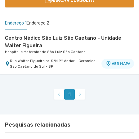
MARCAR CONSULTA
Endereço 1
Endereço 2
Centro Médico São Luiz São Caetano - Unidade
Walter Figueira
Hospital e Maternidade São Luiz São Caetano
Rua Walter Figueira nr. S/N 9° Andar - Ceramica,
VER MAPA
Sao Caetano do Sul - SP
Centro Médico Villa Lobos - Unidade Oratório
Hospital Villa Lobos
Rua do Oratorio nr. 1369 - Mooca, Sao Paulo - SP
VER MAPA
1
Pesquisas relacionadas