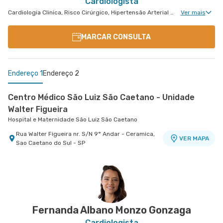
Cardiologista
Cardiologia Clinica, Risco Cirúrgico, Hipertensão Arterial Refratária, Doença Coronariana
Ver mais
MARCAR CONSULTA
Endereço 1
Endereço 2
Centro Médico São Luiz São Caetano - Unidade
Walter Figueira
Hospital e Maternidade São Luiz São Caetano
Rua Walter Figueira nr. S/N 9° Andar - Ceramica,
VER MAPA
Sao Caetano do Sul - SP
Centro Médico Villa Lobos - Unidade Oratório
Hospital Villa Lobos
Rua do Oratorio nr. 1369 - Mooca, Sao Paulo - SP
VER MAPA
Fernanda Albano Monzo Gonzaga
Cardiologista