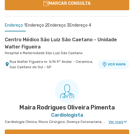
MARCAR CONSULTA
Endereço 1
Endereço 2
Endereço 3
Endereço 4
Centro Médico São Luiz São Caetano - Unidade
Walter Figueira
Hospital e Maternidade São Luiz São Caetano
Rua Walter Figueira nr. S/N 9° Andar - Ceramica,
VER MAPA
Sao Caetano do Sul - SP
Centro Médico Villa Lobos - Unidade Oratório
Centro Medico São Luiz Analia Franco - Unidade
Centro Médico Guarulhos - Unidade Tiradentes
Hospital Villa Lobos
Hospital São Luiz Guarulhos
Francisco Marengo
Hospital e Maternidade São Luiz Anália Franco
Avenida Tiradentes nr. 1803 Centro Médico 11°
Rua do Oratorio nr. 1369 - Mooca, Sao Paulo - SP
VER MAPA
VER MAPA
Andar - Jardim Guarulhos, Guarulhos - SP
Rua Francisco Marengo nr. 955 7° Andar -
VER MAPA
Tatuape, Sao Paulo - SP
Maira Rodrigues Oliveira Pimenta
Cardiologista
Cardiologia Clinica, Risco Cirúrgico, Doença Coronariana, Avaliação de Marca-Passo, Desfibrilador e Ressincronizador, Arritmologia, Arritmologia Pediátrica
Ver mais