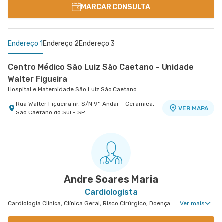
MARCAR CONSULTA
Endereço 1
Endereço 2
Endereço 3
Centro Médico São Luiz São Caetano - Unidade
Walter Figueira
Hospital e Maternidade São Luiz São Caetano
Rua Walter Figueira nr. S/N 9° Andar - Ceramica,
VER MAPA
Sao Caetano do Sul - SP
Centro Médico Villa Lobos - Unidade Oratório
Centro Medico São Luiz Analia Franco - Unidade
Hospital Villa Lobos
Francisco Marengo
Hospital e Maternidade São Luiz Anália Franco
Rua do Oratorio nr. 1369 - Mooca, Sao Paulo - SP
VER MAPA
Rua Francisco Marengo nr. 955 7° Andar -
VER MAPA
Tatuape, Sao Paulo - SP
Andre Soares Maria
Cardiologista
Cardiologia Clinica, Clínica Geral, Risco Cirúrgico, Doença Coronariana, Avaliação de Ressincronizador Ou Cdi, Tratamento de Insuficiência Cardíaca, Avaliação de Marca-Passo, Desfibrilador e Ressincronizador, Arritmologia, Arritmologia Pediátrica
Ver mais