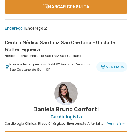
MARCAR CONSULTA
Endereço 1
Endereço 2
Centro Médico São Luiz São Caetano - Unidade
Walter Figueira
Hospital e Maternidade São Luiz São Caetano
Rua Walter Figueira nr. S/N 9° Andar - Ceramica,
VER MAPA
Sao Caetano do Sul - SP
Centro Médico Villa Lobos - Unidade Oratório
Hospital Villa Lobos
Rua do Oratorio nr. 1369 - Mooca, Sao Paulo - SP
VER MAPA
Daniela Bruno Conforti
Cardiologista
Cardiologia Clinica, Risco Cirúrgico, Hipertensão Arterial Refratária, Doença Coronariana
Ver mais