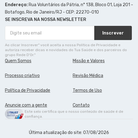
Endereço:
Rua Voluntários da Pátria, n° 138, Bloco 01, Loja 201 -
Botafogo, Rio de Janeiro/RJ - CEP: 22270-010
SE INSCREVA NA NOSSA NEWSLETTER
Inscrever
Ao clicar Inscrever" você aceita a nossa Política de Privacidade e
autoriza receber dicas e novidades do Tua Saúde e dos parceiros do
grupo Rede D'Or."
Quem Somos
Missão e Valores
Processo criativo
Revisão Médica
Política de Privacidade
Termos de Uso
Anuncie com a gente
Contato
Este selo certifica que o nosso conteúdo de saúde é de
confiança.
Última atualização do site: 07/08/2026