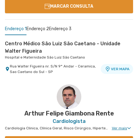
MARCAR CONSULTA
Endereço 1
Endereço 2
Endereço 3
Centro Médico São Luiz São Caetano - Unidade
Walter Figueira
Hospital e Maternidade São Luiz São Caetano
Rua Walter Figueira nr. S/N 9° Andar - Ceramica,
VER MAPA
Sao Caetano do Sul - SP
Centro Médico Villa Lobos - Unidade Oratório
Centro Médico São Luiz Itaim - Unidade Visionaire
Hospital Villa Lobos
Hospital São Luiz Itaim
Rua Doutor Alceu de Campos Rodrigues nr. 46
Rua do Oratorio nr. 1369 - Mooca, Sao Paulo - SP
VER MAPA
Cardiologia D'Or Edifício Visionaire - Vila Nova
VER MAPA
Conceicao, Sao Paulo - SP
Arthur Felipe Giambona Rente
Cardiologista
Cardiologia Clinica, Clínica Geral, Risco Cirúrgico, Hipertensão Arterial Refratária, Doença Coronariana, Tratamento de Insuficiência Cardíaca, Tratamento de Miocardiopatia, Cardiologia Oncológica
Ver mais