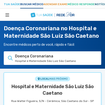
TUA SAÚDE
BUSCAR MÉDICO
AGENDAR EXAME
MÉDICO RESPONDE
NOTÍC
Doença Coronariana no Hospital e
ESPECIALIDADES
Maternidade São Luiz São Caetano
HOSPITAIS
Encontre médicos perto de você, rápido e fácil:
Doença Coronariana
TUASAUDE.COM
Hospital e Maternidade São Luiz São Caetano
LOCAL
MAIS PRÓXIMO
Hospital e Maternidade São Luiz São
Caetano
Rua Walter Figueira, S/N - Cerâmica, São Caetano do Sul - SP