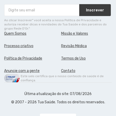
Inscrever
Ao clicar Inscrever" você aceita a nossa Política de Privacidade e
autoriza receber dicas e novidades do Tua Saúde e dos parceiros do
grupo Rede D'Or."
Quem Somos
Missão e Valores
Processo criativo
Revisão Médica
Política de Privacidade
Termos de Uso
Anuncie com a gente
Contato
Este selo certifica que o nosso conteúdo de saúde é de
confiança.
Última atualização do site: 07/08/2026
© 2007 - 2026 Tua Saúde. Todos os direitos reservados.