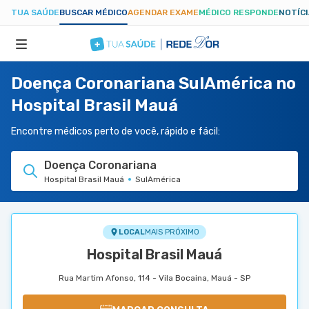
TUA SAÚDE
BUSCAR MÉDICO
AGENDAR EXAME
MÉDICO RESPONDE
NOTÍC
Doença Coronariana SulAmérica no
ESPECIALIDADES
Hospital Brasil Mauá
HOSPITAIS
Encontre médicos perto de você, rápido e fácil:
Doença Coronariana
TUASAUDE.COM
Hospital Brasil Mauá
SulAmérica
LOCAL
MAIS PRÓXIMO
Hospital Brasil Mauá
Rua Martim Afonso, 114 - Vila Bocaina, Mauá - SP