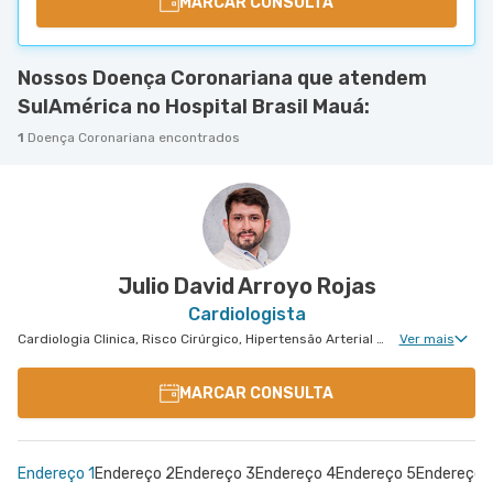
MARCAR CONSULTA
Nossos Doença Coronariana que atendem
SulAmérica no Hospital Brasil Mauá:
1
Doença Coronariana encontrados
Julio David Arroyo Rojas
Cardiologista
Cardiologia Clinica, Risco Cirúrgico, Hipertensão Arterial Refratária, Doença Coronariana, Tratamento de Miocardiopatia
Ver mais
MARCAR CONSULTA
Endereço 1
Endereço 2
Endereço 3
Endereço 4
Endereço 5
Endereço 