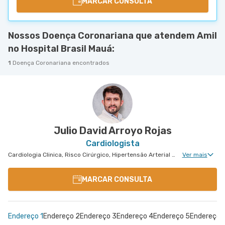
MARCAR CONSULTA
Nossos Doença Coronariana que atendem Amil
no Hospital Brasil Mauá:
1
Doença Coronariana encontrados
Julio David Arroyo Rojas
Cardiologista
Cardiologia Clinica, Risco Cirúrgico, Hipertensão Arterial Refratária, Doença Coronariana, Tratamento de Miocardiopatia
Ver mais
MARCAR CONSULTA
Endereço 1
Endereço 2
Endereço 3
Endereço 4
Endereço 5
Endereço 