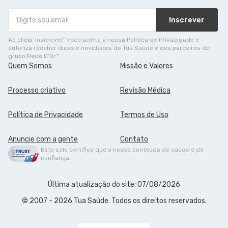
Inscrever
Ao clicar Inscrever" você aceita a nossa Política de Privacidade e
autoriza receber dicas e novidades do Tua Saúde e dos parceiros do
grupo Rede D'Or."
Quem Somos
Missão e Valores
Processo criativo
Revisão Médica
Política de Privacidade
Termos de Uso
Anuncie com a gente
Contato
Este selo certifica que o nosso conteúdo de saúde é de
confiança.
Última atualização do site: 07/08/2026
© 2007 - 2026 Tua Saúde. Todos os direitos reservados.