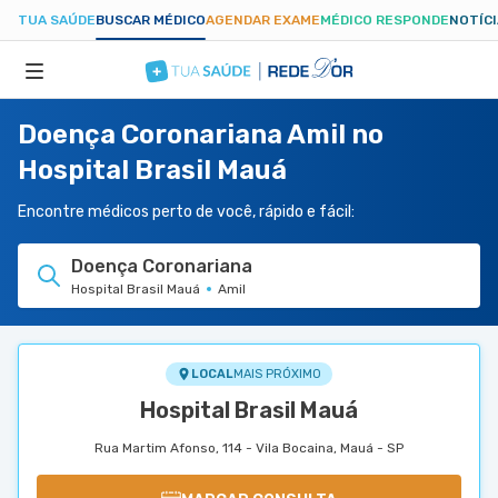
TUA SAÚDE
BUSCAR MÉDICO
AGENDAR EXAME
MÉDICO RESPONDE
NOTÍC
Doença Coronariana Amil no
ESPECIALIDADES
Hospital Brasil Mauá
HOSPITAIS
Encontre médicos perto de você, rápido e fácil:
Doença Coronariana
TUASAUDE.COM
Hospital Brasil Mauá
Amil
LOCAL
MAIS PRÓXIMO
Hospital Brasil Mauá
Rua Martim Afonso, 114 - Vila Bocaina, Mauá - SP