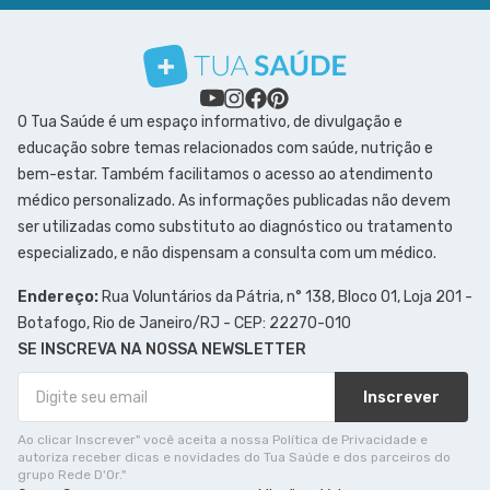
O Tua Saúde é um espaço informativo, de divulgação e
educação sobre temas relacionados com saúde, nutrição e
bem-estar. Também facilitamos o acesso ao atendimento
médico personalizado. As informações publicadas não devem
ser utilizadas como substituto ao diagnóstico ou tratamento
especializado, e não dispensam a consulta com um médico.
Endereço:
Rua Voluntários da Pátria, n° 138, Bloco 01, Loja 201 -
Botafogo, Rio de Janeiro/RJ - CEP: 22270-010
SE INSCREVA NA NOSSA NEWSLETTER
Inscrever
Ao clicar Inscrever" você aceita a nossa Política de Privacidade e
autoriza receber dicas e novidades do Tua Saúde e dos parceiros do
grupo Rede D'Or."