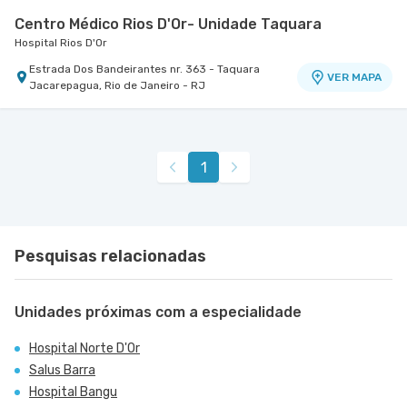
Centro Médico Rios D'Or- Unidade Taquara
Hospital Rios D'Or
Estrada Dos Bandeirantes nr. 363 - Taquara
VER MAPA
Jacarepagua, Rio de Janeiro - RJ
Salus Barra
Salus Barra
Avenida Das Americas nr. 4666 3° Andar Centro
1
Médico 1 - Salas 302 A2 - Barra da Tijuca, Rio de
VER MAPA
Janeiro - RJ
Pesquisas relacionadas
Unidades próximas com a especialidade
Hospital Norte D'Or
Salus Barra
Hospital Bangu