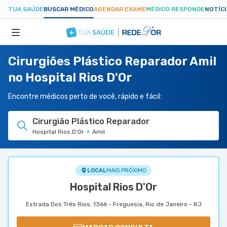
TUA SAÚDE
BUSCAR MÉDICO
AGENDAR EXAME
MÉDICO RESPONDE
NOTÍC
Cirurgiões Plástico Reparador Amil
ESPECIALIDADES
no Hospital Rios D'Or
HOSPITAIS
Encontre médicos perto de você, rápido e fácil:
Cirurgião Plástico Reparador
TUASAUDE.COM
Hospital Rios D'Or
Amil
LOCAL
MAIS PRÓXIMO
Hospital Rios D'Or
Estrada Dos Três Rios, 1366 - Freguesia, Rio de Janeiro - RJ