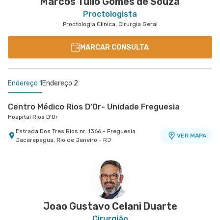
Marcos Tulio Gomes de Souza
Proctologista
Proctologia Clinica, Cirurgia Geral
MARCAR CONSULTA
Endereço 1
Endereço 2
Centro Médico Rios D'Or- Unidade Freguesia
Hospital Rios D'Or
Estrada Dos Tres Rios nr. 1366 - Freguesia
VER MAPA
Jacarepagua, Rio de Janeiro - RJ
Copa D'Or - Centro Médico Cassino Atlântico
Hospital Copa D'Or
Avenida Atlantica nr. 4240 2° Andar Sala 230 -
VER MAPA
Copacabana, Rio de Janeiro - RJ
Joao Gustavo Celani Duarte
Cirurgião