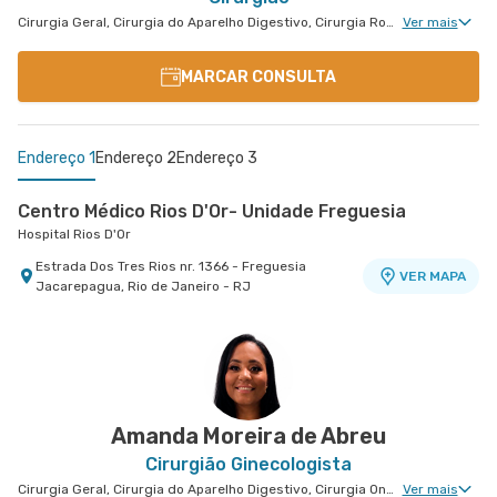
Cirurgia Geral, Cirurgia do Aparelho Digestivo, Cirurgia Robótica do Aparelho Digestivo, Cirurgia Robótica Geral, Cirurgia Oncológica do Aparelho Digestivo, Cirurgia Robótica Oncológica
Ver mais
MARCAR CONSULTA
Endereço 1
Endereço 2
Endereço 3
Centro Médico Rios D'Or- Unidade Freguesia
Hospital Rios D'Or
Estrada Dos Tres Rios nr. 1366 - Freguesia
VER MAPA
Jacarepagua, Rio de Janeiro - RJ
Oncologia D'Or Hospital Barra D'Or
Salus Barra
Oncologia D'Or Hospital Barra D'Or
Salus Barra
Avenida Nelson Mufarrej nr. 255 1° Andar - Barra
Avenida Das Americas nr. 4666 3° Andar Centro
VER MAPA
da Tijuca, Rio de Janeiro - RJ
Médico 1 - Salas 302 A2 - Barra da Tijuca, Rio de
VER MAPA
Janeiro - RJ
Amanda Moreira de Abreu
Cirurgião Ginecologista
Cirurgia Geral, Cirurgia do Aparelho Digestivo, Cirurgia Oncológica Ginecológica, Cirurgia Oncológica
Ver mais