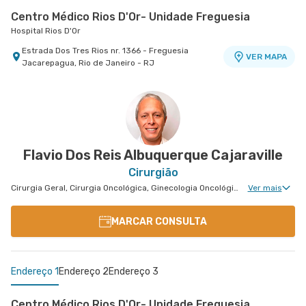
Centro Médico Rios D'Or- Unidade Freguesia
Hospital Rios D'Or
Estrada Dos Tres Rios nr. 1366 - Freguesia
VER MAPA
Jacarepagua, Rio de Janeiro - RJ
Salus Barra
Salus Barra
Avenida Das Americas nr. 4666 3° Andar Centro
Médico 1 - Salas 302 A2 - Barra da Tijuca, Rio de
VER MAPA
Janeiro - RJ
Flavio Dos Reis Albuquerque Cajaraville
Cirurgião
Cirurgia Geral, Cirurgia Oncológica, Ginecologia Oncológica, Cirurgia Oncológica do Aparelho Digestivo
Ver mais
MARCAR CONSULTA
Endereço 1
Endereço 2
Endereço 3
Centro Médico Rios D'Or- Unidade Freguesia