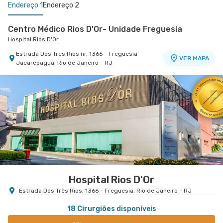
Endereço 1
Endereço 2
Centro Médico Rios D'Or- Unidade Freguesia
Hospital Rios D'Or
Estrada Dos Tres Rios nr. 1366 - Freguesia
VER MAPA
Jacarepagua, Rio de Janeiro - RJ
Centro Médico Caxias D'Or- Unidade Marechal
Floriano I
Caxias D'Or Centro Médico
Avenida Perimetral Marechal Floriano nr. 95 1º
Andar - Jardim Vinte e Cinco de Agosto, Duque
VER MAPA
de Caxias - RJ
Hospital Rios D'Or
Estrada Dos Três Rios, 1366 - Freguesia, Rio de Janeiro - RJ
18 Cirurgiões
disponíveis