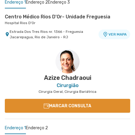
Endereço 1
Endereço 2
Endereço 3
Centro Médico Rios D'Or- Unidade Freguesia
Hospital Rios D'Or
Estrada Dos Tres Rios nr. 1366 - Freguesia
VER MAPA
Jacarepagua, Rio de Janeiro - RJ
Oncologia D'Or Hospital Barra D'Or
Centro Médico Quinta D'Or - Unidade Quinta Park
Oncologia D'Or Hospital Barra D'Or
Hospital Quinta D'Or
Avenida Nelson Mufarrej nr. 255 1° Andar - Barra
Rua Almirante Baltazar nr. 333 7° Andar - Sao
VER MAPA
VER MAPA
da Tijuca, Rio de Janeiro - RJ
Cristovao, Rio de Janeiro - RJ
Azize Chadraoui
Cirurgião
Cirurgia Geral, Cirurgia Bariátrica
MARCAR CONSULTA
Endereço 1
Endereço 2