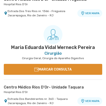
Hospital Rios D'Or
Estrada Dos Tres Rios nr. 1366 - Freguesia
VER MAPA
Jacarepagua, Rio de Janeiro - RJ
Oncologia D'Or Hospital Barra D'Or
Copa D'Or - Centro Médico Cassino Atlântico
Oncologia D'Or Hospital Barra D'Or
Hospital Copa D'Or
Avenida Nelson Mufarrej nr. 255 1° Andar - Barra
Avenida Atlantica nr. 4240 2° Andar Sala 230 -
VER MAPA
VER MAPA
da Tijuca, Rio de Janeiro - RJ
Copacabana, Rio de Janeiro - RJ
Maria Eduarda Vidal Werneck Pereira
Cirurgião
Cirurgia Geral, Cirurgia do Aparelho Digestivo
MARCAR CONSULTA
Centro Médico Rios D'Or- Unidade Taquara
Hospital Rios D'Or
Estrada Dos Bandeirantes nr. 363 - Taquara
VER MAPA
Jacarepagua, Rio de Janeiro - RJ