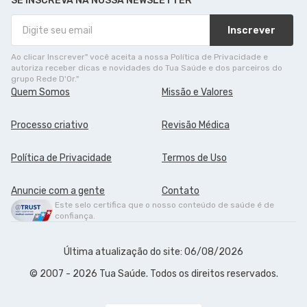
SE INSCREVA NA NOSSA NEWSLETTER
Inscrever
Ao clicar Inscrever" você aceita a nossa Política de Privacidade e
autoriza receber dicas e novidades do Tua Saúde e dos parceiros do
grupo Rede D'Or."
Quem Somos
Missão e Valores
Processo criativo
Revisão Médica
Política de Privacidade
Termos de Uso
Anuncie com a gente
Contato
Este selo certifica que o nosso conteúdo de saúde é de
confiança.
Última atualização do site: 06/08/2026
© 2007 - 2026 Tua Saúde. Todos os direitos reservados.