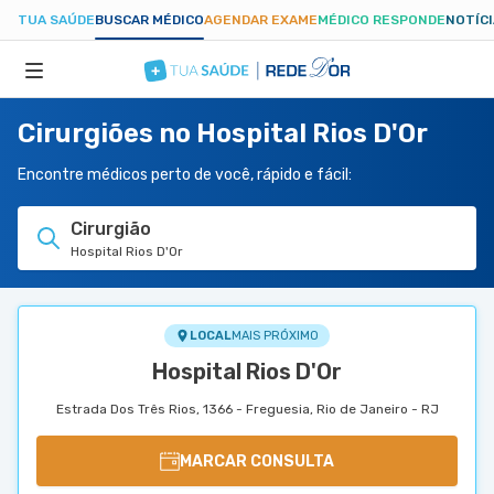
TUA SAÚDE
BUSCAR MÉDICO
AGENDAR EXAME
MÉDICO RESPONDE
NOTÍC
Cirurgiões no Hospital Rios D'Or
ESPECIALIDADES
Encontre médicos perto de você, rápido e fácil:
HOSPITAIS
Cirurgião
Hospital Rios D'Or
TUASAUDE.COM
LOCAL
MAIS PRÓXIMO
Hospital Rios D'Or
Estrada Dos Três Rios, 1366 - Freguesia, Rio de Janeiro - RJ
MARCAR CONSULTA