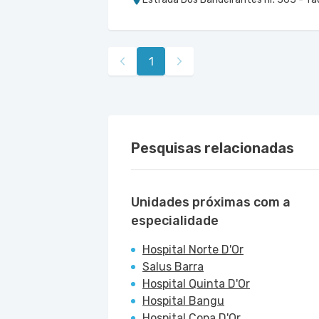
Salus Barra
Salus Barra
Avenida Das Americas nr. 4666 3° Anda
1
Barra da Tijuca, Rio de Janeiro - RJ
Pesquisas relacionadas
Unidades próximas com a
especialidade
Hospital Norte D'Or
Salus Barra
Hospital Quinta D'Or
Hospital Bangu
Hospital Copa D'Or