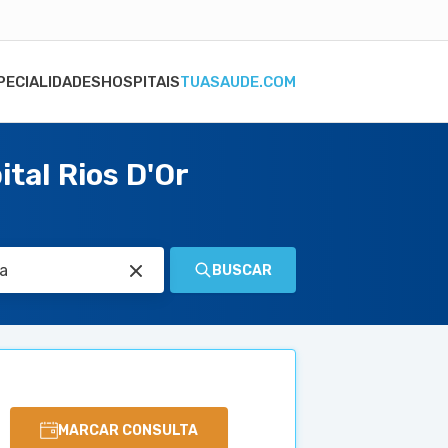
PECIALIDADES
HOSPITAIS
TUASAUDE.COM
tal Rios D'Or
BUSCAR
MARCAR CONSULTA