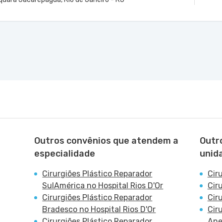
VER MAPA
r Centro Médico 1 - Salas 302 A2 -
Outros convênios que atendem a
Outr
especialidade
unid
Cirurgiões Plástico Reparador
Cir
SulAmérica no Hospital Rios D'Or
Cir
Cirurgiões Plástico Reparador
Cir
Bradesco no Hospital Rios D'Or
Cir
Cirurgiões Plástico Reparador
Ane