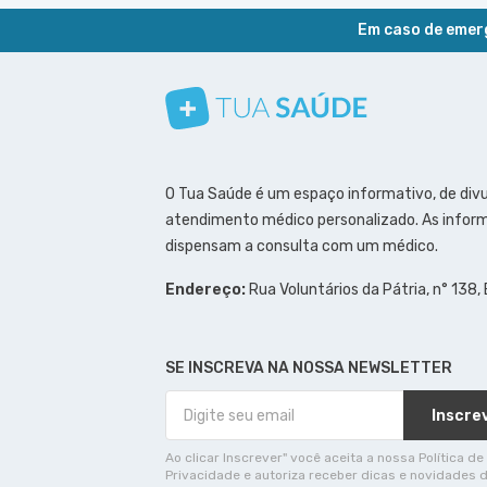
Em caso de emerg
Conheça nosso canal
Siga a gente no Instagram
Siga a gente no Facebook
Siga a gente no Pinterest
O Tua Saúde é um espaço informativo, de div
atendimento médico personalizado. As inform
dispensam a consulta com um médico.
Endereço:
Rua Voluntários da Pátria, n° 138,
SE INSCREVA NA NOSSA NEWSLETTER
Inscre
Ao clicar Inscrever" você aceita a nossa Política de
Privacidade e autoriza receber dicas e novidades 