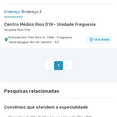
Endereço 1
Endereço 2
Centro Médico Rios D'Or- Unidade Freguesia
Hospital Rios D'Or
Estrada Dos Tres Rios nr. 1366 - Freguesia
VER MAPA
Jacarepagua, Rio de Janeiro - RJ
Centro Médico Quinta D'Or - Unidade de Ortopedia
Hospital Quinta D'Or
Rua Almirante Baltazar nr. 435 Centro Médico 1
1
Ao Lado da Oncologia D'Or - Sao Cristovao, Rio
VER MAPA
de Janeiro - RJ
Pesquisas relacionadas
Convênios que atendem a especialidade