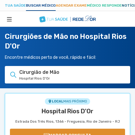
TUA SAÚDE
BUSCAR MÉDICO
AGENDAR EXAME
MÉDICO RESPONDE
NOTÍC
Cirurgiões de Mão no Hospital Rios
ESPECIALIDADES
D'Or
HOSPITAIS
Encontre médicos perto de você, rápido e fácil:
Cirurgião de Mão
TUASAUDE.COM
Hospital Rios D'Or
LOCAL
MAIS PRÓXIMO
Hospital Rios D'Or
Estrada Dos Três Rios, 1366 - Freguesia, Rio de Janeiro - RJ