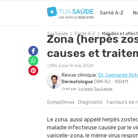
Santé A-Z
Nu
UNE MARQUE
REDE D'OR
Tua Saúde
Santé A-Z
Maladies et affect
Zona (herpès zo
causes et trait
Mis à jour le mai 2026
Revue clinique:
Dr. Leonardo Rot
Dermatologue
CRM-RJ - 100411
Créé par:
Le team Tua Saúde
Symptômes
Diagnostic
Facteurs de r
Le zona, aussi appelé herpès zoster
maladie infectieuse causée par le vi
varicelle-zona, le même virus respo