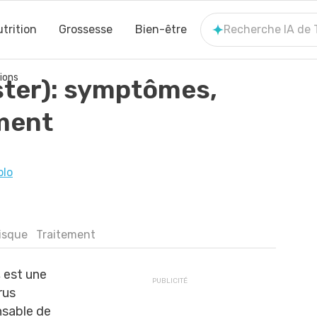
trition
Grossesse
Bien-être
Recherche IA de
ions
ster): symptômes,
ement
olo
isque
Traitement
, est une
rus
nsable de