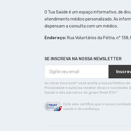
O Tua Saúde é um espaço informativo, de div
atendimento médico personalizado. As inform
dispensam a consulta com um médico.
Endereço:
Rua Voluntários da Pátria, n° 138,
SE INSCREVA NA NOSSA NEWSLETTER
Inscre
Ao clicar Inscrever" você aceita a nossa Política de
Privacidade e autoriza receber dicas e novidades 
Saúde e dos parceiros do grupo Rede D'Or."
Este selo certifica que o nosso conteúd
saúde é de confiança.