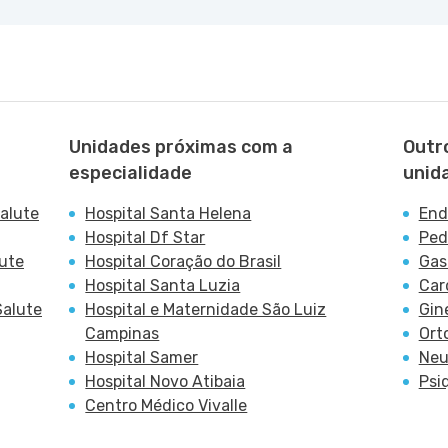
Unidades próximas com a
Outr
especialidade
unid
alute
Hospital Santa Helena
End
Hospital Df Star
Ped
ute
Hospital Coração do Brasil
Gas
Hospital Santa Luzia
Car
Salute
Hospital e Maternidade São Luiz
Gin
Campinas
Ort
Hospital Samer
Neu
Hospital Novo Atibaia
Psi
Centro Médico Vivalle