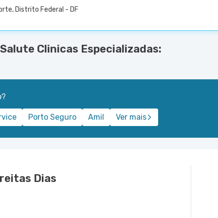
rte, Distrito Federal - DF
alute Clinicas Especializadas:
o?
rvice
Porto Seguro
Amil
Ver mais
reitas Dias