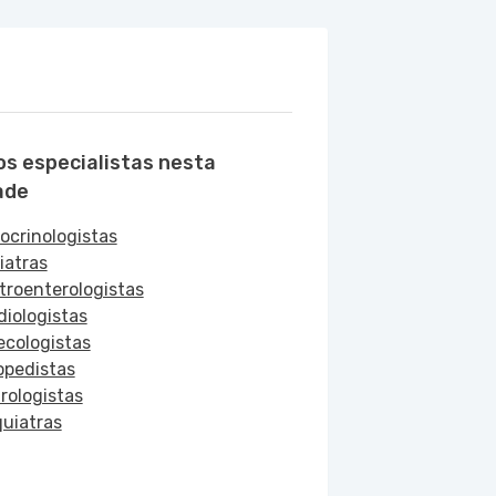
os especialistas nesta
ade
ocrinologistas
iatras
troenterologistas
diologistas
ecologistas
opedistas
rologistas
quiatras