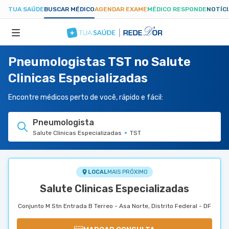
TUA SAÚDE
BUSCAR MÉDICO
AGENDAR EXAME
MÉDICO RESPONDE
NOTÍC
Pneumologistas TST no Salute
ESPECIALIDADES
Clinicas Especializadas
HOSPITAIS
Encontre médicos perto de você, rápido e fácil:
Pneumologista
TUASAUDE.COM
Salute Clinicas Especializadas
TST
LOCAL
MAIS PRÓXIMO
Salute Clinicas Especializadas
Conjunto M Stn Entrada B Terreo - Asa Norte, Distrito Federal - DF