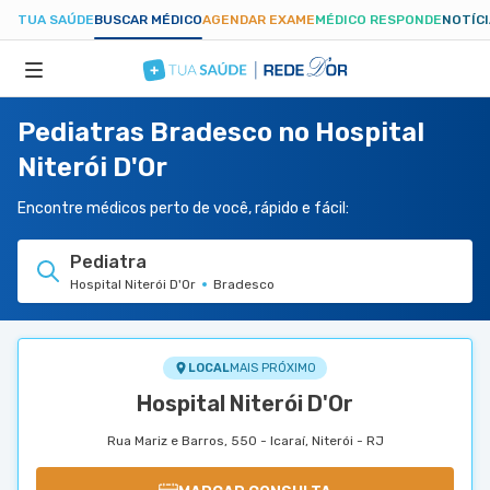
TUA SAÚDE
BUSCAR MÉDICO
AGENDAR EXAME
MÉDICO RESPONDE
NOTÍC
Pediatras Bradesco no Hospital
ESPECIALIDADES
Niterói D'Or
HOSPITAIS
Encontre médicos perto de você, rápido e fácil:
Pediatra
TUASAUDE.COM
Hospital Niterói D'Or
Bradesco
LOCAL
MAIS PRÓXIMO
Hospital Niterói D'Or
Rua Mariz e Barros, 550 - Icaraí, Niterói - RJ