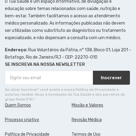
O Tua Saúde é um espaço informativo, de divulgação e
educação sobre temas relacionados com saúde, nutrição e
bem-estar. Também facilitamos o acesso ao atendimento
médico personalizado. As informações publicadas não devem
ser utilizadas como substituto ao diagnóstico ou tratamento
especializado, e não dispensam a consulta com um médico.
Endereço:
Rua Voluntários da Pátria, n° 138, Bloco 01, Loja 201 -
Botafogo, Rio de Janeiro/RJ - CEP: 22270-010
SE INSCREVA NA NOSSA NEWSLETTER
Inscrever
Ao clicar Inscrever" você aceita a nossa Política de Privacidade e
autoriza receber dicas e novidades do Tua Saúde e dos parceiros do
grupo Rede D'Or."
Quem Somos
Missão e Valores
Processo criativo
Revisão Médica
Política de Privacidade
Termos de Uso