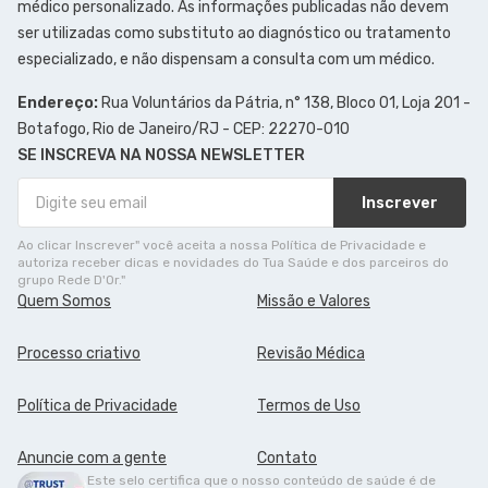
médico personalizado. As informações publicadas não devem
ser utilizadas como substituto ao diagnóstico ou tratamento
especializado, e não dispensam a consulta com um médico.
Endereço:
Rua Voluntários da Pátria, n° 138, Bloco 01, Loja 201 -
Botafogo, Rio de Janeiro/RJ - CEP: 22270-010
SE INSCREVA NA NOSSA NEWSLETTER
Inscrever
Ao clicar Inscrever" você aceita a nossa Política de Privacidade e
autoriza receber dicas e novidades do Tua Saúde e dos parceiros do
grupo Rede D'Or."
Quem Somos
Missão e Valores
Processo criativo
Revisão Médica
Política de Privacidade
Termos de Uso
Anuncie com a gente
Contato
Este selo certifica que o nosso conteúdo de saúde é de