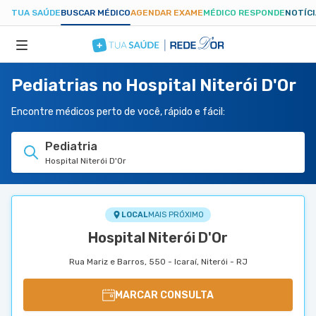
TUA SAÚDE
BUSCAR MÉDICO
AGENDAR EXAME
MÉDICO RESPONDE
NOTÍC
Pediatrias no Hospital Niterói D'Or
ESPECIALIDADES
Encontre médicos perto de você, rápido e fácil:
HOSPITAIS
Pediatria
Hospital Niterói D'Or
TUASAUDE.COM
LOCAL
MAIS PRÓXIMO
Hospital Niterói D'Or
Rua Mariz e Barros, 550 - Icaraí, Niterói - RJ
MARCAR CONSULTA