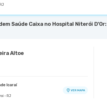
 RJ
em Saúde Caixa no Hospital Niterói D'Or:
eira Altoe
de Icaraí
VER MAPA
roi - RJ