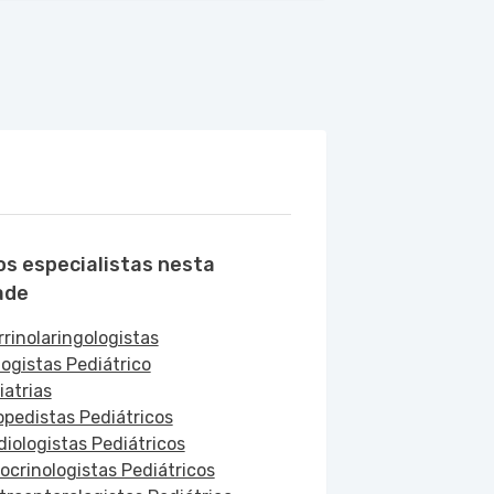
os especialistas nesta
ade
rrinolaringologistas
logistas Pediátrico
iatrias
opedistas Pediátricos
diologistas Pediátricos
ocrinologistas Pediátricos