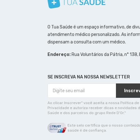
Conheça nosso canal
Siga a gente no Instagram
Siga a gente no Facebook
Siga a gente no Pinterest
O Tua Saúde é um espaço informativo, de div
atendimento médico personalizado. As inform
dispensam a consulta com um médico.
Endereço:
Rua Voluntários da Pátria, n° 138,
SE INSCREVA NA NOSSA NEWSLETTER
Inscre
Ao clicar Inscrever" você aceita a nossa Política de
Privacidade e autoriza receber dicas e novidades 
Saúde e dos parceiros do grupo Rede D'Or."
Este selo certifica que o nosso conteúd
saúde é de confiança.