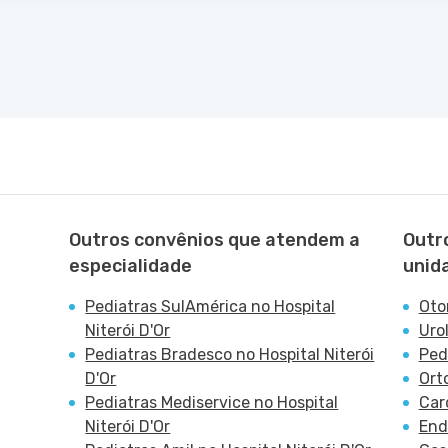
Outros convênios que atendem a
Outr
especialidade
unid
Pediatras SulAmérica no Hospital
Oto
Niterói D'Or
Uro
Pediatras Bradesco no Hospital Niterói
Ped
D'Or
Ort
Pediatras Mediservice no Hospital
Car
Niterói D'Or
End