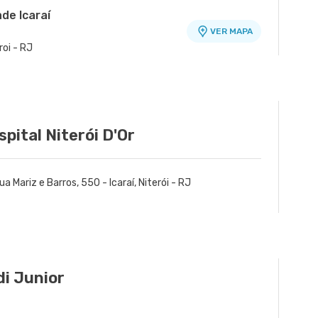
de Icaraí
VER MAPA
roi - RJ
pital Niterói D'Or
ua Mariz e Barros, 550 - Icaraí, Niterói - RJ
di Junior