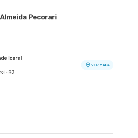
 Almeida Pecorari
de Icaraí
VER MAPA
roi - RJ