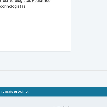
troenterologistas Pediátrico
ocrinologistas
rro mais próximo.