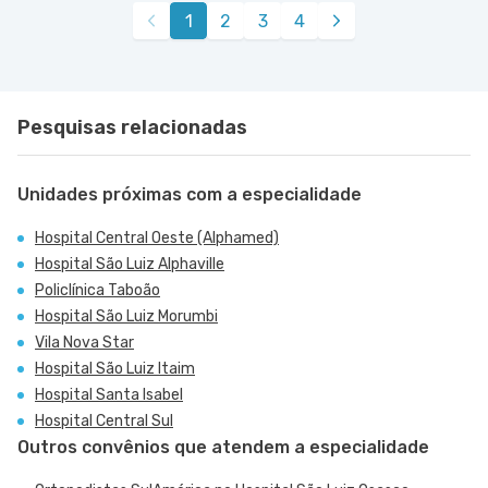
VER MAPA
VER MAPA
1
2
3
4
Taboao da Serra - SP
Santa Catarina, Sao Paulo - SP
Rua Engenheiro Oscar Americano nr. 1010 -
Rua Das Perobas nr. 344 1º Subsolo - Jardim
VER MAPA
VER MAPA
Morumbi, Sao Paulo - SP
Oriental, Sao Paulo - SP
Pesquisas relacionadas
Unidades próximas com a especialidade
Hospital Central Oeste (Alphamed)
Hospital São Luiz Alphaville
Policlínica Taboão
Hospital São Luiz Morumbi
Vila Nova Star
Hospital São Luiz Itaim
Hospital Santa Isabel
Hospital Central Sul
Outros convênios que atendem a especialidade