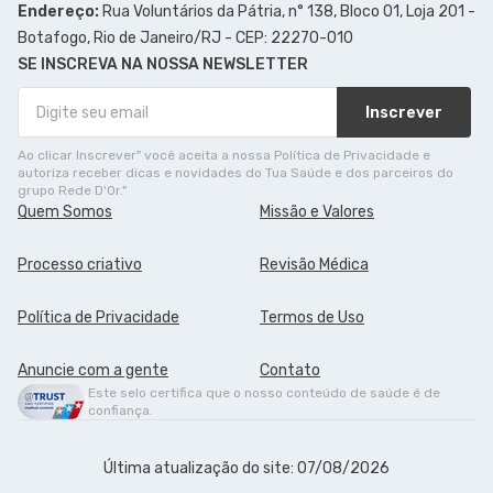
Endereço:
Rua Voluntários da Pátria, n° 138, Bloco 01, Loja 201 -
Botafogo, Rio de Janeiro/RJ - CEP: 22270-010
SE INSCREVA NA NOSSA NEWSLETTER
Inscrever
Ao clicar Inscrever" você aceita a nossa Política de Privacidade e
autoriza receber dicas e novidades do Tua Saúde e dos parceiros do
grupo Rede D'Or."
Quem Somos
Missão e Valores
Processo criativo
Revisão Médica
Política de Privacidade
Termos de Uso
Anuncie com a gente
Contato
Este selo certifica que o nosso conteúdo de saúde é de
confiança.
Última atualização do site: 07/08/2026