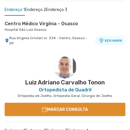
Endereço 1
Endereço 2
Endereço 3
Centro Médico Virgínia - Osasco
Hospital São Luiz Osasco
Rua Virginia Crivilari nr. 334 - Centro, Osasco -
VER MAPA
SP
Centro Médico São Luiz Alphaville
Centro Médico Villa Lobos - Unidade Fernando
Hospital São Luiz Alphaville
Falcão
Hospital Villa Lobos
Avenida Marcos Penteado de Ulhoa Rodrigues nr.
939 Edificio Jatobá - Torre Ii 1° Andar - Tambore,
VER MAPA
Rua Fernando Falcao nr. 1222 - Mooca, Sao Paulo
VER MAPA
Barueri - SP
- SP
Luiz Adriano Carvalho Tonon
Ortopedista de Quadril
Ortopedia de Joelho, Ortopedia Geral, Cirurgia de Joelho
MARCAR CONSULTA