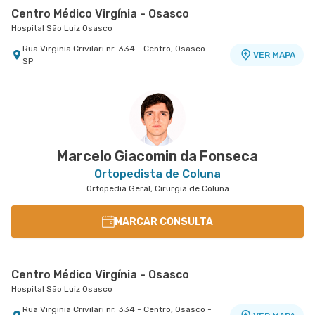
Centro Médico Virgínia - Osasco
Hospital São Luiz Osasco
Rua Virginia Crivilari nr. 334 - Centro, Osasco -
VER MAPA
SP
Centro Médico São Remo
Centro Médico São Luiz Anália Franco - Unidade
Centro Médico São Luiz São Caetano - Unidade
Jabaquara - Clínica São Remo
Antônio Camardo
Cerâmica
Hospital e Maternidade São Luiz Anália Franco
Hospital e Maternidade São Luiz São Caetano
Avenida Joao Barreto de Menezes nr. 677 - Vila
VER MAPA
Santa Catarina, Sao Paulo - SP
Rua Antonio Camardo nr. 856 - Tatuape, Sao
Alameda Caulim nr. 115 1° Andar - Ceramica, Sao
VER MAPA
VER MAPA
Paulo - SP
Caetano do Sul - SP
Marcelo Giacomin da Fonseca
Ortopedista de Coluna
Ortopedia Geral, Cirurgia de Coluna
MARCAR CONSULTA
Centro Médico Virgínia - Osasco
Hospital São Luiz Osasco
Rua Virginia Crivilari nr. 334 - Centro, Osasco -