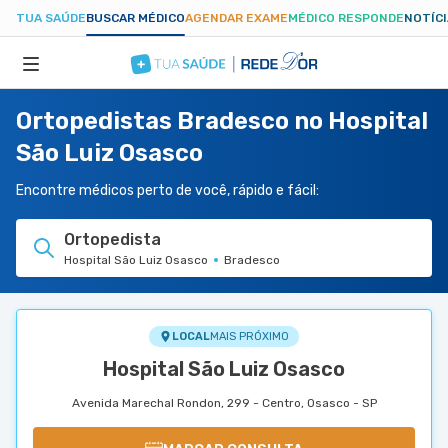
TUA SAÚDE
BUSCAR MÉDICO
AGENDAR EXAME
MÉDICO RESPONDE
NOTÍC
Ortopedistas Bradesco no Hospital
ESPECIALIDADES
São Luiz Osasco
HOSPITAIS
Encontre médicos perto de você, rápido e fácil:
Ortopedista
TUASAUDE.COM
Hospital São Luiz Osasco
Bradesco
LOCAL
MAIS PRÓXIMO
Hospital São Luiz Osasco
Avenida Marechal Rondon, 299 - Centro, Osasco - SP