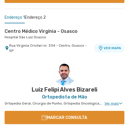
Endereço 1
Endereço 2
Centro Médico Virgínia - Osasco
Hospital São Luiz Osasco
Rua Virginia Crivilari nr. 334 - Centro, Osasco -
VER MAPA
SP
Centro Médico São Luiz Alphaville
Hospital São Luiz Alphaville
Avenida Marcos Penteado de Ulhoa Rodrigues nr.
939 Edificio Jatobá - Torre Ii 1° Andar - Tambore,
VER MAPA
Barueri - SP
Luiz Felipi Alves Bizareli
Ortopedista de Mão
Ortopedia Geral, Cirurgia de Punho, Ortopedia Oncológica, Ortopedia de Punho, Ortopedia de Cotovelo, Cirurgia de Cotovelo, Cirurgia de Mão
Ver mais
MARCAR CONSULTA