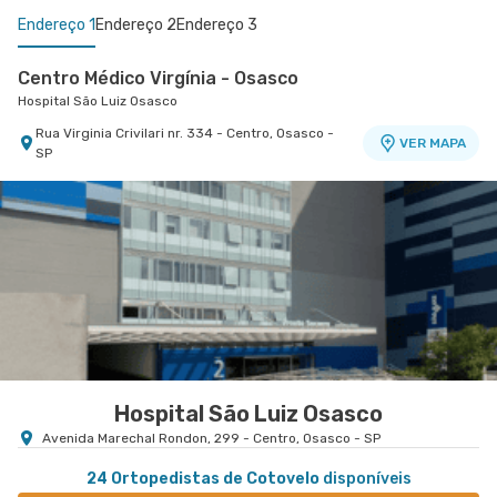
Endereço 1
Endereço 2
Endereço 3
Centro Médico Virgínia - Osasco
Hospital São Luiz Osasco
Rua Virginia Crivilari nr. 334 - Centro, Osasco -
VER MAPA
SP
Policlínica Taboão da Serra
Centro Médico São Luiz Morumbi - Unidade Oscar
Policlínica Taboão
Americano
Hospital São Luiz Morumbi
Rua Cezario Dau nr. 156 - Jardim Maria Rosa,
VER MAPA
Taboao da Serra - SP
Rua Engenheiro Oscar Americano nr. 1010 -
VER MAPA
Morumbi, Sao Paulo - SP
Hospital São Luiz Osasco
Avenida Marechal Rondon, 299 - Centro, Osasco - SP
24 Ortopedistas de Cotovelo
disponíveis