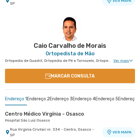
VER MAPA
SP
Centro Médico São Luiz Alphaville
Hospital São Luiz Alphaville
Avenida Marcos Penteado de Ulhoa Rodrigues nr.
939 Edificio Jatobá - Torre Ii 1° Andar - Tambore,
VER MAPA
Barueri - SP
Caio Carvalho de Morais
Ortopedista de Mão
Ortopedia de Quadril, Ortopedia de Pé e Tornozelo, Ortopedia de Ombro, Ortopedia de Joelho, Ortopedia de Coluna, Ortopedia Geral, Cirurgia de Joelho, Cirurgia de Coluna, Cirurgia de Punho, Medicina Esportiva Clinica, Ortopedia de Punho, Ortopedia de Cotovelo, Ortopedia Pediátrica, Cirurgia de Cotovelo, Cirurgia de Quadril, Cirurgia de Ombro, Cirurgia de Pé e Tornozelo, Cirurgia de Mão, Cirurgia Pediátrica de Coluna
Ver mais
MARCAR CONSULTA
Endereço 1
Endereço 2
Endereço 3
Endereço 4
Endereço 5
Endereço 
Centro Médico Virgínia - Osasco
Hospital São Luiz Osasco
Rua Virginia Crivilari nr. 334 - Centro, Osasco -
VER MAPA
SP