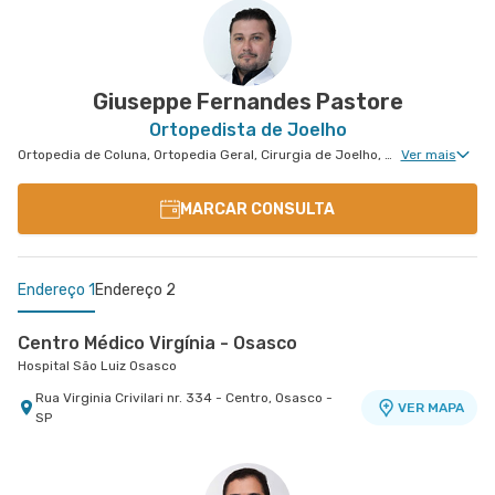
Americano
Hospital São Luiz Morumbi
Rua Engenheiro Oscar Americano nr. 1010 -
VER MAPA
Morumbi, Sao Paulo - SP
Giuseppe Fernandes Pastore
Ortopedista de Joelho
Ortopedia de Coluna, Ortopedia Geral, Cirurgia de Joelho, Cirurgia Geral, Cirurgia de Punho, Ortopedia de Punho, Ortopedia de Cotovelo, Cirurgia de Cotovelo
Ver mais
MARCAR CONSULTA
Endereço 1
Endereço 2
Centro Médico Virgínia - Osasco
Hospital São Luiz Osasco
Rua Virginia Crivilari nr. 334 - Centro, Osasco -
VER MAPA
SP
Centro Medico Central Oeste - Unidade Corifeu de
Azevedo
Hospital Central Oeste (Alphamed)