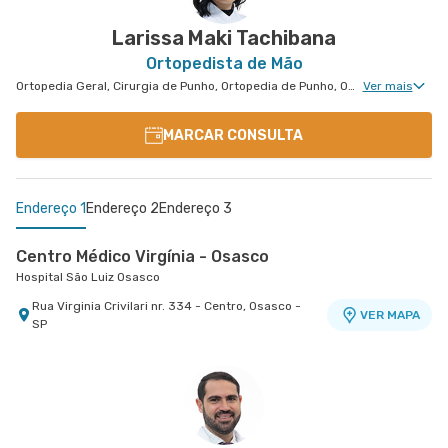
VER MAPA
VER MAPA
- SP
Paulo - SP
Larissa Maki Tachibana
Ortopedista de Mão
Ortopedia Geral, Cirurgia de Punho, Ortopedia de Punho, Ortopedia de Cotovelo, Cirurgia de Cotovelo, Cirurgia de Mão
Ver mais
MARCAR CONSULTA
Endereço 1
Endereço 2
Endereço 3
Centro Médico Virgínia - Osasco
Hospital São Luiz Osasco
Rua Virginia Crivilari nr. 334 - Centro, Osasco -
VER MAPA
SP
Centro Médico São Luiz Alphaville
Centro Médico São Luiz Anália Franco - Unidade
Hospital São Luiz Alphaville
Antônio Camardo
Hospital e Maternidade São Luiz Anália Franco
Avenida Marcos Penteado de Ulhoa Rodrigues nr.
939 Edificio Jatobá - Torre Ii 1° Andar - Tambore,
VER MAPA
Rua Antonio Camardo nr. 856 - Tatuape, Sao
VER MAPA
Barueri - SP
Paulo - SP