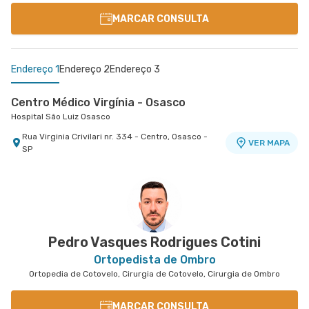
MARCAR CONSULTA
Endereço 1
Endereço 2
Endereço 3
Centro Médico Virgínia - Osasco
Hospital São Luiz Osasco
Rua Virginia Crivilari nr. 334 - Centro, Osasco -
VER MAPA
SP
Centro Médico São Luiz Anália Franco - Unidade
Centro Médico Central Leste - Unidade
Antônio Camardo
Tingoassuíba
Hospital e Maternidade São Luiz Anália Franco
Hospital Central Leste
Rua Antonio Camardo nr. 856 - Tatuape, Sao
Rua Tingoassuiba nr. 30 - Vila Iolanda, Sao Paulo
VER MAPA
VER MAPA
Paulo - SP
- SP
Pedro Vasques Rodrigues Cotini
Ortopedista de Ombro
Ortopedia de Cotovelo, Cirurgia de Cotovelo, Cirurgia de Ombro
MARCAR CONSULTA