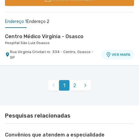
Endereço 1
Endereço 2
Centro Médico Virgínia - Osasco
Hospital São Luiz Osasco
Rua Virginia Crivilari nr. 334 - Centro, Osasco -
VER MAPA
SP
Centro Médico São Luiz Anália Franco - Unidade
Antônio Camardo
Hospital e Maternidade São Luiz Anália Franco
1
2
Rua Antonio Camardo nr. 856 - Tatuape, Sao
VER MAPA
Paulo - SP
Pesquisas relacionadas
Convênios que atendem a especialidade