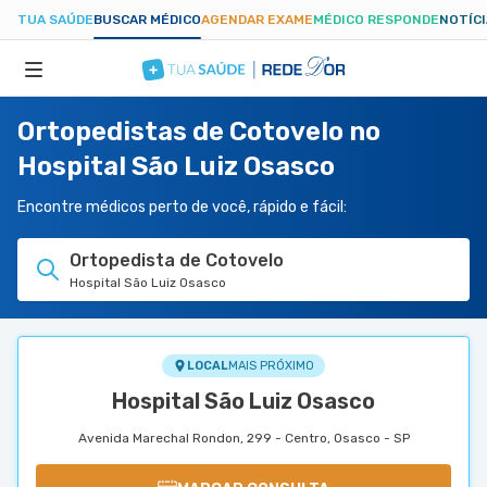
TUA SAÚDE
BUSCAR MÉDICO
AGENDAR EXAME
MÉDICO RESPONDE
NOTÍC
Ortopedistas de Cotovelo no
ESPECIALIDADES
Hospital São Luiz Osasco
HOSPITAIS
Encontre médicos perto de você, rápido e fácil:
Ortopedista de Cotovelo
TUASAUDE.COM
Hospital São Luiz Osasco
LOCAL
MAIS PRÓXIMO
Hospital São Luiz Osasco
Avenida Marechal Rondon, 299 - Centro, Osasco - SP