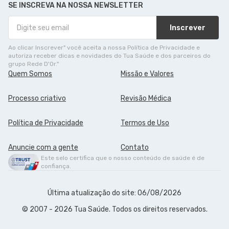
SE INSCREVA NA NOSSA NEWSLETTER
Inscrever
Ao clicar Inscrever" você aceita a nossa Política de Privacidade e
autoriza receber dicas e novidades do Tua Saúde e dos parceiros do
grupo Rede D'Or."
Quem Somos
Missão e Valores
Processo criativo
Revisão Médica
Política de Privacidade
Termos de Uso
Anuncie com a gente
Contato
Este selo certifica que o nosso conteúdo de saúde é de
confiança.
Última atualização do site: 06/08/2026
© 2007 - 2026 Tua Saúde. Todos os direitos reservados.