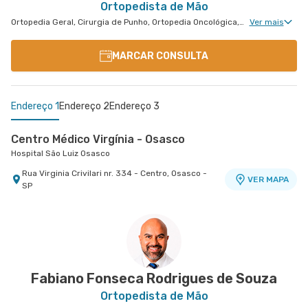
Ortopedista de Mão
Ortopedia Geral, Cirurgia de Punho, Ortopedia Oncológica, Ortopedia de Punho, Ortopedia de Cotovelo, Cirurgia de Cotovelo, Cirurgia de Mão
Ver mais
MARCAR CONSULTA
Endereço 1
Endereço 2
Endereço 3
Centro Médico Virgínia - Osasco
Hospital São Luiz Osasco
Rua Virginia Crivilari nr. 334 - Centro, Osasco -
VER MAPA
SP
Centro Médico São Luiz Alphaville
Centro Médico Villa Lobos - Unidade Fernando
Hospital São Luiz Alphaville
Falcão
Hospital Villa Lobos
Avenida Marcos Penteado de Ulhoa Rodrigues nr.
939 Edificio Jatobá - Torre Ii 1° Andar - Tambore,
VER MAPA
Rua Fernando Falcao nr. 1222 - Mooca, Sao Paulo
VER MAPA
Barueri - SP
- SP
Fabiano Fonseca Rodrigues de Souza
Ortopedista de Mão