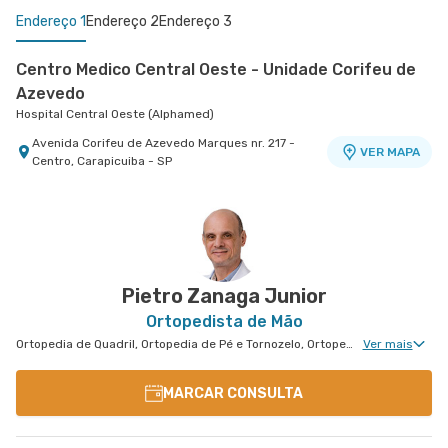
Endereço 1
Endereço 2
Endereço 3
Centro Medico Central Oeste - Unidade Corifeu de
Azevedo
Hospital Central Oeste (Alphamed)
Avenida Corifeu de Azevedo Marques nr. 217 -
VER MAPA
Centro, Carapicuiba - SP
Centro Médico Central Sul
Centro Médico Villa Lobos - Unidade Fernando
Hospital Central Sul
Falcão
Hospital Villa Lobos
Estrada de Itapecerica nr. 4617 - Capao
VER MAPA
Redondo, Sao Paulo - SP
Rua Fernando Falcao nr. 1222 - Mooca, Sao Paulo
VER MAPA
- SP
Pietro Zanaga Junior
Ortopedista de Mão
Ortopedia de Quadril, Ortopedia de Pé e Tornozelo, Ortopedia de Ombro, Ortopedia de Joelho, Ortopedia Geral, Cirurgia de Joelho, Cirurgia de Punho, Ortopedia de Punho, Ortopedia de Cotovelo, Cirurgia de Cotovelo, Cirurgia de Quadril, Cirurgia de Ombro, Cirurgia de Pé e Tornozelo, Cirurgia de Mão
Ver mais
MARCAR CONSULTA