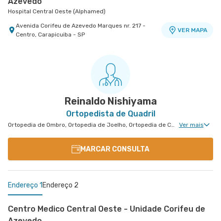
Azevedo
Hospital Central Oeste (Alphamed)
Avenida Corifeu de Azevedo Marques nr. 217 -
VER MAPA
Centro, Carapicuiba - SP
Centro Médico São Luiz Alphaville
Hospital São Luiz Alphaville
Avenida Marcos Penteado de Ulhoa Rodrigues nr.
939 Edificio Jatobá - Torre Ii 1° Andar - Tambore,
VER MAPA
Barueri - SP
Reinaldo Nishiyama
Ortopedista de Quadril
Ortopedia de Ombro, Ortopedia de Joelho, Ortopedia de Coluna, Ortopedia Geral, Cirurgia de Joelho, Osteoporose, Clínica da Dor Geral
Ver mais
MARCAR CONSULTA
Endereço 1
Endereço 2
Centro Medico Central Oeste - Unidade Corifeu de
Azevedo