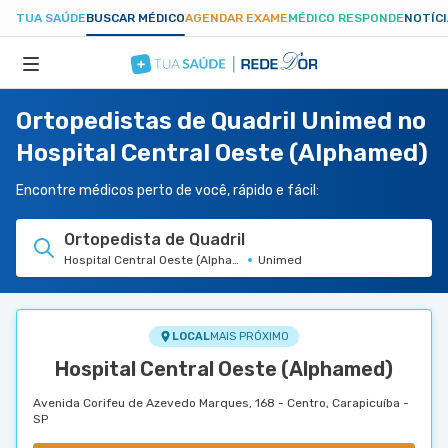
TUA SAÚDE
BUSCAR MÉDICO
AGENDAR EXAME
MÉDICO RESPONDE
NOTÍC
Ortopedistas de Quadril Unimed no
ESPECIALIDADES
Hospital Central Oeste (Alphamed)
HOSPITAIS
Encontre médicos perto de você, rápido e fácil:
Ortopedista de Quadril
TUASAUDE.COM
Hospital Central Oeste (Alphamed)
Unimed
LOCAL
MAIS PRÓXIMO
Hospital Central Oeste (Alphamed)
Avenida Corifeu de Azevedo Marques, 168 - Centro, Carapicuíba -
SP