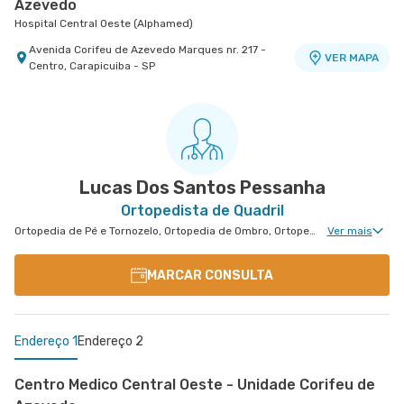
Azevedo
Hospital Central Oeste (Alphamed)
Avenida Corifeu de Azevedo Marques nr. 217 -
VER MAPA
Centro, Carapicuiba - SP
Policlínica Taboão da Serra
Policlínica Taboão
Rua Cezario Dau nr. 156 - Jardim Maria Rosa,
VER MAPA
Taboao da Serra - SP
Lucas Dos Santos Pessanha
Ortopedista de Quadril
Ortopedia de Pé e Tornozelo, Ortopedia de Ombro, Ortopedia de Joelho, Ortopedia de Coluna, Ortopedia Geral, Cirurgia de Joelho, Cirurgia de Coluna, Ortopedia de Cotovelo, Cirurgia de Quadril, Cirurgia de Pé e Tornozelo
Ver mais
MARCAR CONSULTA
Endereço 1
Endereço 2
Centro Medico Central Oeste - Unidade Corifeu de