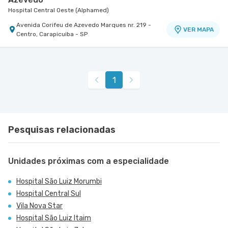
Hospital Central Oeste (Alphamed)
Avenida Corifeu de Azevedo Marques nr. 219 -
VER MAPA
Centro, Carapicuiba - SP
Centro Médico Villa Lobos - Unidade Fernando
Falcão
Hospital Villa Lobos
1
Rua Fernando Falcao nr. 1222 - Mooca, Sao Paulo
VER MAPA
- SP
Pesquisas relacionadas
Unidades próximas com a especialidade
Hospital São Luiz Morumbi
Hospital Central Sul
Vila Nova Star
Hospital São Luiz Itaim