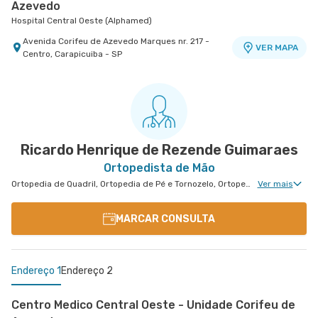
Azevedo
Hospital Central Oeste (Alphamed)
Avenida Corifeu de Azevedo Marques nr. 217 -
VER MAPA
Centro, Carapicuiba - SP
Centro Médico São Luiz Alphaville
Centro Médico Central Leste - Unidade
Hospital São Luiz Alphaville
Tingoassuíba
Hospital Central Leste
Avenida Marcos Penteado de Ulhoa Rodrigues nr.
939 Edificio Jatobá - Torre Ii 1° Andar - Tambore,
VER MAPA
Rua Tingoassuiba nr. 30 - Vila Iolanda, Sao Paulo
VER MAPA
Barueri - SP
- SP
Ricardo Henrique de Rezende Guimaraes
Ortopedista de Mão
Ortopedia de Quadril, Ortopedia de Pé e Tornozelo, Ortopedia de Ombro, Ortopedia de Joelho, Ortopedia de Coluna, Ortopedia Geral, Cirurgia de Joelho, Ortopedia de Punho, Ortopedia de Cotovelo, Ortopedia Pediátrica, Cirurgia de Ombro, Cirurgia de Pé e Tornozelo
Ver mais
MARCAR CONSULTA
Endereço 1
Endereço 2
Centro Medico Central Oeste - Unidade Corifeu de