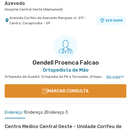
Azevedo
Hospital Central Oeste (Alphamed)
Avenida Corifeu de Azevedo Marques nr. 217 -
VER MAPA
Centro, Carapicuiba - SP
Centro Médico São Luiz Alphaville
Hospital São Luiz Alphaville
Avenida Marcos Penteado de Ulhoa Rodrigues nr.
939 Edificio Jatobá - Torre Ii 1° Andar - Tambore,
VER MAPA
Barueri - SP
Oendell Proenca Falcao
Ortopedista de Mão
Ortopedia de Quadril, Ortopedia de Pé e Tornozelo, Ortopedia de Ombro, Ortopedia de Joelho, Ortopedia de Coluna, Ortopedia Geral, Cirurgia de Joelho, Ortopedia de Punho, Ortopedia de Cotovelo, Cirurgia de Ombro, Cirurgia de Pé e Tornozelo
Ver mais
MARCAR CONSULTA
Endereço 1
Endereço 2
Endereço 3
Centro Medico Central Oeste - Unidade Corifeu de