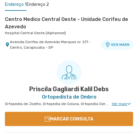
Endereço 1
Endereço 2
Centro Medico Central Oeste - Unidade Corifeu de
Azevedo
Hospital Central Oeste (Alphamed)
Avenida Corifeu de Azevedo Marques nr. 217 -
VER MAPA
Centro, Carapicuiba - SP
Policlínica Taboão da Serra
Policlínica Taboão
Rua Cezario Dau nr. 156 - Jardim Maria Rosa,
VER MAPA
Taboao da Serra - SP
Priscila Gagliardi Kalil Debs
Ortopedista de Ombro
Ortopedia de Joelho, Ortopedia de Coluna, Ortopedia Geral, Ortopedia de Cotovelo, Ortopedia Pediátrica
Ver mais
MARCAR CONSULTA