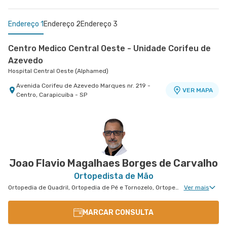
Endereço 1
Endereço 2
Endereço 3
Centro Medico Central Oeste - Unidade Corifeu de
Azevedo
Hospital Central Oeste (Alphamed)
Avenida Corifeu de Azevedo Marques nr. 219 -
VER MAPA
Centro, Carapicuiba - SP
Centro Médico Virgínia - Osasco
Centro Médico Central Sul
Hospital São Luiz Osasco
Hospital Central Sul
Rua Virginia Crivilari nr. 334 - Centro, Osasco -
Estrada de Itapecerica nr. 4617 - Capao
VER MAPA
VER MAPA
SP
Redondo, Sao Paulo - SP
Joao Flavio Magalhaes Borges de Carvalho
Ortopedista de Mão
Ortopedia de Quadril, Ortopedia de Pé e Tornozelo, Ortopedia de Joelho, Ortopedia de Coluna, Ortopedia Geral, Cirurgia de Joelho, Cirurgia de Coluna, Cirurgia de Punho, Medicina Esportiva Clinica, Ortopedia de Punho, Cirurgia de Cotovelo, Cirurgia de Pé e Tornozelo
Ver mais
MARCAR CONSULTA