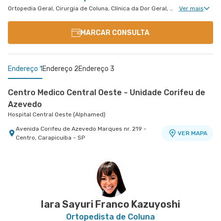
Ortopedia Geral, Cirurgia de Coluna, Clínica da Dor Geral, Cirurgia Pediátrica de Coluna
Ver mais
MARCAR CONSULTA
Endereço 1
Endereço 2
Endereço 3
Centro Medico Central Oeste - Unidade Corifeu de
Azevedo
Hospital Central Oeste (Alphamed)
Avenida Corifeu de Azevedo Marques nr. 219 -
VER MAPA
Centro, Carapicuiba - SP
Centro Médico Virgínia - Osasco
Centro Médico Guarulhos Ii Unidade Tiradentes
Hospital São Luiz Osasco
Hospital São Luiz Guarulhos
Rua Virginia Crivilari nr. 334 - Centro, Osasco -
Avenida Tiradentes nr. 1803 Centro Medico 10°
VER MAPA
VER MAPA
SP
Andar - Jardim Guarulhos, Guarulhos - SP
Iara Sayuri Franco Kazuyoshi
Ortopedista de Coluna