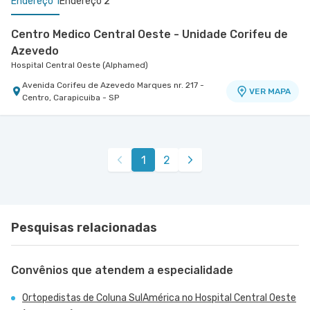
Endereço 1
Endereço 2
Centro Medico Central Oeste - Unidade Corifeu de
Azevedo
Hospital Central Oeste (Alphamed)
Avenida Corifeu de Azevedo Marques nr. 217 -
VER MAPA
Centro, Carapicuiba - SP
Centro Médico São Luiz Alphaville
Hospital São Luiz Alphaville
Avenida Marcos Penteado de Ulhoa Rodrigues nr.
1
2
939 Edificio Jatobá - Torre Ii 1° Andar - Tambore,
VER MAPA
Barueri - SP
Pesquisas relacionadas
Convênios que atendem a especialidade
Ortopedistas de Coluna SulAmérica no Hospital Central Oeste