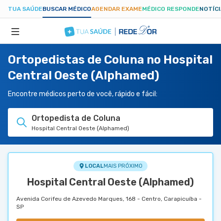
TUA SAÚDE
BUSCAR MÉDICO
AGENDAR EXAME
MÉDICO RESPONDE
NOTÍC
Ortopedistas de Coluna no Hospital
ESPECIALIDADES
Central Oeste (Alphamed)
HOSPITAIS
Encontre médicos perto de você, rápido e fácil:
Ortopedista de Coluna
TUASAUDE.COM
Hospital Central Oeste (Alphamed)
LOCAL
MAIS PRÓXIMO
Hospital Central Oeste (Alphamed)
Avenida Corifeu de Azevedo Marques, 168 - Centro, Carapicuíba -
SP