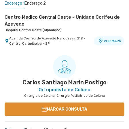
Endereço 1
Endereço 2
Centro Medico Central Oeste - Unidade Corifeu de
Azevedo
Hospital Central Oeste (Alphamed)
Avenida Corifeu de Azevedo Marques nr. 219 -
VER MAPA
Centro, Carapicuiba - SP
Centro Médico Virgínia - Osasco
Hospital São Luiz Osasco
Rua Virginia Crivilari nr. 334 - Centro, Osasco -
VER MAPA
SP
Carlos Santiago Marin Postigo
Ortopedista de Coluna
Cirurgia de Coluna, Cirurgia Pediátrica de Coluna
MARCAR CONSULTA