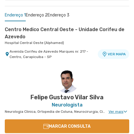
Endereço 1
Endereço 2
Endereço 3
Centro Medico Central Oeste - Unidade Corifeu de
Azevedo
Hospital Central Oeste (Alphamed)
Avenida Corifeu de Azevedo Marques nr. 217 -
VER MAPA
Centro, Carapicuiba - SP
Centro Médico Guarulhos Ii Unidade Tiradentes
Centro Médico Vivalle - Unidade Carlos Maria
Hospital São Luiz Guarulhos
Auricchio
Centro Médico Vivalle
Avenida Tiradentes nr. 1803 Centro Medico 10°
VER MAPA
Andar - Jardim Guarulhos, Guarulhos - SP
Rua Carlos Maria Auricchio nr. 70 - Jardim
VER MAPA
Aquarius, Sao Jose Dos Campos - SP
Felipe Gustavo Vilar Silva
Neurologista
Neurologia Clinica, Ortopedia de Coluna, Neurocirurgia, Cirurgia de Coluna, Neurologia Vascular, Neurocirurgia Oncológica, Cirurgia Endovascular, Neurocirurgia de Coluna, Neuroradiologia
Ver mais
MARCAR CONSULTA