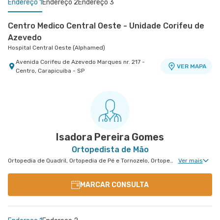
Endereço 1
Endereço 2
Endereço 3
Centro Medico Central Oeste - Unidade Corifeu de
Azevedo
Hospital Central Oeste (Alphamed)
Avenida Corifeu de Azevedo Marques nr. 217 -
VER MAPA
Centro, Carapicuiba - SP
Centro Médico Virgínia - Osasco
Policlínica Taboão da Serra
Hospital São Luiz Osasco
Policlínica Taboão
Rua Virginia Crivilari nr. 334 - Centro, Osasco -
Rua Cezario Dau nr. 156 - Jardim Maria Rosa,
VER MAPA
VER MAPA
SP
Taboao da Serra - SP
Isadora Pereira Gomes
Ortopedista de Mão
Ortopedia de Quadril, Ortopedia de Pé e Tornozelo, Ortopedia de Ombro, Ortopedia de Joelho, Ortopedia de Coluna, Ortopedia Geral, Cirurgia de Joelho, Cirurgia de Coluna, Cirurgia de Punho, Ortopedia de Punho, Ortopedia de Cotovelo, Cirurgia de Cotovelo, Cirurgia de Quadril, Cirurgia de Ombro, Cirurgia de Pé e Tornozelo, Cirurgia de Mão
Ver mais
MARCAR CONSULTA