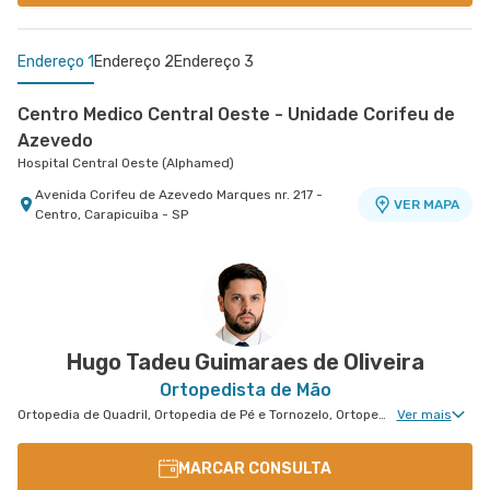
Endereço 1
Endereço 2
Endereço 3
Centro Medico Central Oeste - Unidade Corifeu de
Azevedo
Hospital Central Oeste (Alphamed)
Avenida Corifeu de Azevedo Marques nr. 217 -
VER MAPA
Centro, Carapicuiba - SP
Centro Médico Central Sul
Centro Médico Villa Lobos - Unidade Fernando
Hospital Central Sul
Falcão
Hospital Villa Lobos
Estrada de Itapecerica nr. 4617 - Capao
VER MAPA
Redondo, Sao Paulo - SP
Rua Fernando Falcao nr. 1222 - Mooca, Sao Paulo
VER MAPA
- SP
Hugo Tadeu Guimaraes de Oliveira
Ortopedista de Mão
Ortopedia de Quadril, Ortopedia de Pé e Tornozelo, Ortopedia de Ombro, Ortopedia de Joelho, Ortopedia de Coluna, Ortopedia Geral, Cirurgia de Joelho, Cirurgia de Coluna, Cirurgia de Punho, Ortopedia de Punho, Clínica da Dor Geral, Ortopedia de Cotovelo, Cirurgia de Cotovelo, Cirurgia de Quadril, Cirurgia de Ombro, Cirurgia de Pé e Tornozelo, Cirurgia de Mão
Ver mais
MARCAR CONSULTA