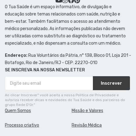
O Tua Saúde é um espaço informativo, de divulgação e
educação sobre temas relacionados com saúde, nutrição e
bem-estar. Também facilitamos o acesso ao atendimento
médico personalizado. As informações publicadas não devem
ser utilizadas como substituto ao diagnóstico ou tratamento
especializado, e não dispensam a consulta com um médico.
Endereço:
Rua Voluntários da Pátria, n° 138, Bloco 01, Loja 201 -
Botafogo, Rio de Janeiro/RJ - CEP: 22270-010
SE INSCREVA NA NOSSA NEWSLETTER
Inscrever
Ao clicar Inscrever" você aceita a nossa Política de Privacidade e
autoriza receber dicas e novidades do Tua Saúde e dos parceiros do
grupo Rede D'Or."
Quem Somos
Missão e Valores
Processo criativo
Revisão Médica