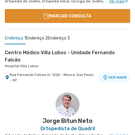
Ortopedia de Joelho, Ortopedia Geral, Cirurgia de Joelho, Medicina Esportiva Clinica, Ortopedia de Cotovelo, Cirurgia de Cotovelo, Cirurgia de Ombro
Ver mais
MARCAR CONSULTA
Endereço 1
Endereço 2
Endereço 3
Centro Médico Villa Lobos - Unidade Fernando
Falcão
Hospital Villa Lobos
Rua Fernando Falcao nr. 1222 - Mooca, Sao Paulo
VER MAPA
- SP
Centro Médico São Luiz Anália Franco - Unidade
Centro Médico São Luiz Itaim - Unidade Healthplace
Hospital São Luiz Itaim
Antônio Camardo
Hospital e Maternidade São Luiz Anália Franco
Rua Doutor Alceu de Campos Rodrigues nr. 229
Conj. 807 8º Andar - Vila Nova Conceicao, Sao
VER MAPA
Rua Antonio Camardo nr. 856 - Tatuape, Sao
VER MAPA
Paulo - SP
Paulo - SP
Jorge Bitun Neto
Ortopedista de Quadril