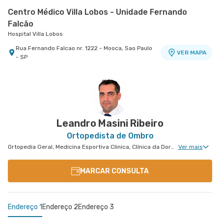
Centro Médico Villa Lobos - Unidade Fernando
Falcão
Hospital Villa Lobos
Rua Fernando Falcao nr. 1222 - Mooca, Sao Paulo
VER MAPA
- SP
Centro Médico Central do Tatuapé - Unidade
Centro Médico São Luiz Anália Franco - Unidade
Atenção Primária A Saude
Antônio Camardo
Hospital Central do Tatuapé (Aviccena)
Hospital e Maternidade São Luiz Anália Franco
Avenida Alvaro Ramos nr. 896 6º Andar - Quarta
Rua Antonio Camardo nr. 856 - Tatuape, Sao
VER MAPA
VER MAPA
Parada, Sao Paulo - SP
Paulo - SP
Leandro Masini Ribeiro
Ortopedista de Ombro
Ortopedia Geral, Medicina Esportiva Clinica, Clínica da Dor Geral, Ortopedia de Cotovelo, Cirurgia de Cotovelo, Cirurgia de Ombro
Ver mais
MARCAR CONSULTA
Endereço 1
Endereço 2
Endereço 3