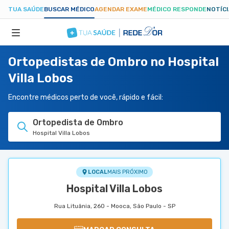
TUA SAÚDE
BUSCAR MÉDICO
AGENDAR EXAME
MÉDICO RESPONDE
NOTÍC
Ortopedistas de Ombro no Hospital
ESPECIALIDADES
Villa Lobos
HOSPITAIS
Encontre médicos perto de você, rápido e fácil:
Ortopedista de Ombro
TUASAUDE.COM
Hospital Villa Lobos
LOCAL
MAIS PRÓXIMO
Hospital Villa Lobos
Rua Lituânia, 260 - Mooca, São Paulo - SP