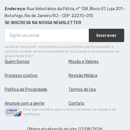
Endereço:
Rua Voluntários da Pátria, n° 138, Bloco 01, Loja 201 -
Botafogo, Rio de Janeiro/RJ - CEP: 22270-010
SE INSCREVA NA NOSSA NEWSLETTER
Inscrever
Ao clicar Inscrever" você aceita a nossa Política de Privacidade e
autoriza receber dicas e novidades do Tua Saúde e dos parceiros do
grupo Rede D'Or."
Quem Somos
Missão e Valores
Processo criativo
Revisão Médica
Política de Privacidade
Termos de Uso
Anuncie com a gente
Contato
Este selo certifica que o nosso conteúdo de saúde é de
confiança.
Última atualização do site: 07/08/2026