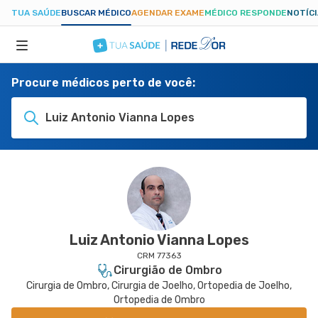
TUA SAÚDE
BUSCAR MÉDICO
AGENDAR EXAME
MÉDICO RESPONDE
NOTÍC
Procure médicos perto de você:
ESPECIALIDADES
Luiz Antonio Vianna Lopes
HOSPITAIS
TUASAUDE.COM
Luiz Antonio Vianna Lopes
CRM 77363
Cirurgião de Ombro
Cirurgia de Ombro, Cirurgia de Joelho, Ortopedia de Joelho,
Ortopedia de Ombro