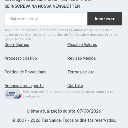
SE INSCREVA NA NOSSA NEWSLETTER
Inscrever
Ao clicar Inscrever" você aceita a nossa Política de Privacidade e
autoriza receber dicas e novidades do Tua Saúde e dos parceiros do
grupo Rede D'Or."
Quem Somos
Missão e Valores
Processo criativo
Revisão Médica
Política de Privacidade
Termos de Uso
Anuncie com a gente
Contato
Este selo certifica que o nosso conteúdo de saúde é de
confiança.
Última atualização do site: 07/08/2026
© 2007 - 2026 Tua Saúde. Todos os direitos reservados.