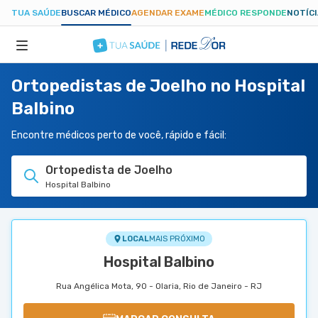
TUA SAÚDE
BUSCAR MÉDICO
AGENDAR EXAME
MÉDICO RESPONDE
NOTÍC
Ortopedistas de Joelho no Hospital
ESPECIALIDADES
Balbino
HOSPITAIS
Encontre médicos perto de você, rápido e fácil:
Ortopedista de Joelho
TUASAUDE.COM
Hospital Balbino
LOCAL
MAIS PRÓXIMO
Hospital Balbino
Rua Angélica Mota, 90 - Olaria, Rio de Janeiro - RJ