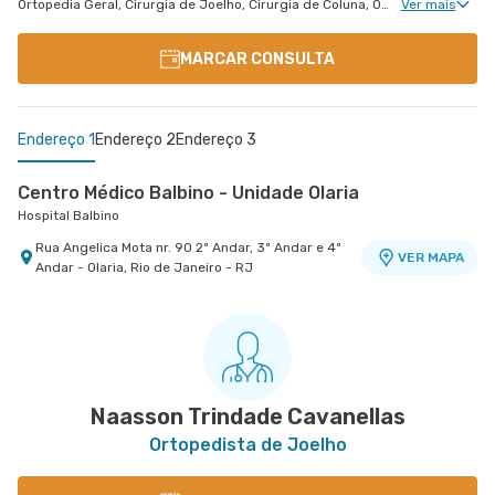
Ortopedia Geral, Cirurgia de Joelho, Cirurgia de Coluna, Ortopedia de Joelho, Ortopedia de Coluna
Ver mais
MARCAR CONSULTA
Endereço 1
Endereço 2
Endereço 3
Centro Médico Balbino - Unidade Olaria
Hospital Balbino
Rua Angelica Mota nr. 90 2º Andar, 3º Andar e 4º
VER MAPA
Andar - Olaria, Rio de Janeiro - RJ
Clínica Médica Palazzo
Centro Medico Norte D'Or- Unidade Cascadura
Caxias D'Or - Clínica Médica Pallazzo
Hospital Norte D'Or
Avenida Meriti nr. 2577 - Vila da Penha, Rio de
Rua Carolina Machado nr. 38 - Cascadura, Rio de
VER MAPA
VER MAPA
Janeiro - RJ
Janeiro - RJ
Naasson Trindade Cavanellas
Ortopedista de Joelho