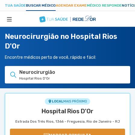
TUA SAÚDE
BUSCAR MÉDICO
AGENDAR EXAME
MÉDICO RESPONDE
NOTÍC
Neurocirurgião no Hospital Rios
ESPECIALIDADES
D'Or
HOSPITAIS
Encontre médicos perto de você, rápido e fácil:
Neurocirurgião
TUASAUDE.COM
Hospital Rios D'Or
LOCAL
MAIS PRÓXIMO
Hospital Rios D'Or
Estrada Dos Três Rios, 1366 - Freguesia, Rio de Janeiro - RJ