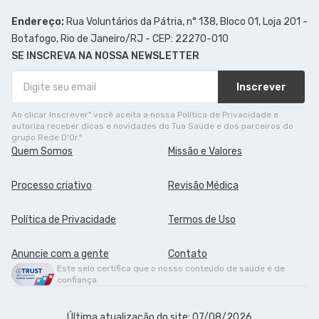
Endereço:
Rua Voluntários da Pátria, n° 138, Bloco 01, Loja 201 -
Botafogo, Rio de Janeiro/RJ - CEP: 22270-010
SE INSCREVA NA NOSSA NEWSLETTER
Inscrever
Ao clicar Inscrever" você aceita a nossa Política de Privacidade e
autoriza receber dicas e novidades do Tua Saúde e dos parceiros do
grupo Rede D'Or."
Quem Somos
Missão e Valores
Processo criativo
Revisão Médica
Política de Privacidade
Termos de Uso
Anuncie com a gente
Contato
Este selo certifica que o nosso conteúdo de saúde é de
confiança.
Última atualização do site: 07/08/2026