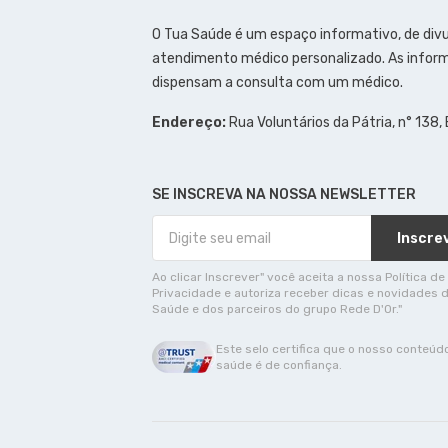
O Tua Saúde é um espaço informativo, de div
atendimento médico personalizado. As inform
dispensam a consulta com um médico.
Endereço:
Rua Voluntários da Pátria, n° 138,
SE INSCREVA NA NOSSA NEWSLETTER
Inscre
Ao clicar Inscrever" você aceita a nossa Política de
Privacidade e autoriza receber dicas e novidades 
Saúde e dos parceiros do grupo Rede D'Or."
Este selo certifica que o nosso conteúd
saúde é de confiança.