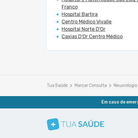
Franco
Hospital Bartira
Centro Médico Vivalle
Hospital Norte D'Or
Caxias D'Or Centro Médico
Tua Saúde
Marcar Consulta
Neuorologia
Em caso de emerg
Conheça nosso canal
Siga a gente no Instagram
Siga a gente no Facebook
Siga a gente no Pinterest