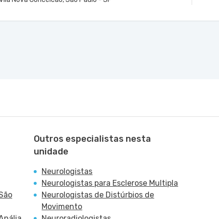
o
VER MAPA
r - Tatuape, Sao Paulo - SP
Outros especialistas nesta
unidade
Neurologistas
Neurologistas para Esclerose Multipla
 São
Neurologistas de Distúrbios de
Movimento
Anália
Neuroradiologistas