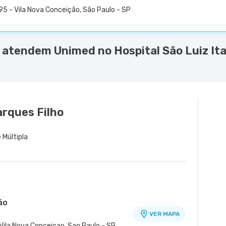
5 - Vila Nova Conceição, São Paulo - SP
 atendem Unimed no Hospital São Luiz Ita
arques Filho
 Múltipla
ão
VER MAPA
Vila Nova Conceicao, Sao Paulo - SP