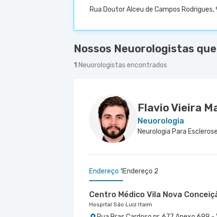
Rua Doutor Alceu de Campos Rodrigues, 9
Nossos Neuorologistas que
1
Neuorologistas encontrados
Flavio Vieira M
Neuorologia
Neurologia Para Esclerose
Endereço 1
Endereço 2
Centro Médico Vila Nova Conceiç
Hospital São Luiz Itaim
Rua Bras Cardoso nr. 677 Anexo 699 - 