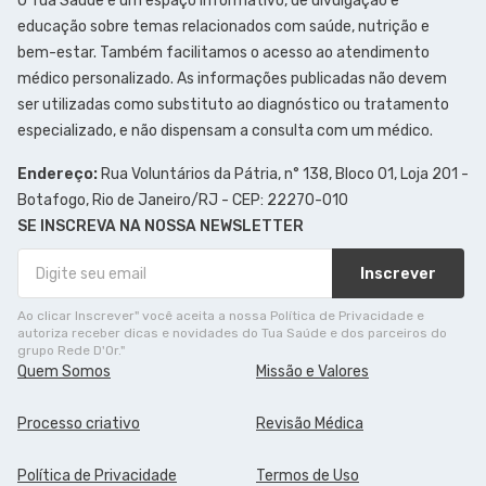
O Tua Saúde é um espaço informativo, de divulgação e
educação sobre temas relacionados com saúde, nutrição e
bem-estar. Também facilitamos o acesso ao atendimento
médico personalizado. As informações publicadas não devem
ser utilizadas como substituto ao diagnóstico ou tratamento
especializado, e não dispensam a consulta com um médico.
Endereço:
Rua Voluntários da Pátria, n° 138, Bloco 01, Loja 201 -
Botafogo, Rio de Janeiro/RJ - CEP: 22270-010
SE INSCREVA NA NOSSA NEWSLETTER
Inscrever
Ao clicar Inscrever" você aceita a nossa Política de Privacidade e
autoriza receber dicas e novidades do Tua Saúde e dos parceiros do
grupo Rede D'Or."
Quem Somos
Missão e Valores
Processo criativo
Revisão Médica
Política de Privacidade
Termos de Uso