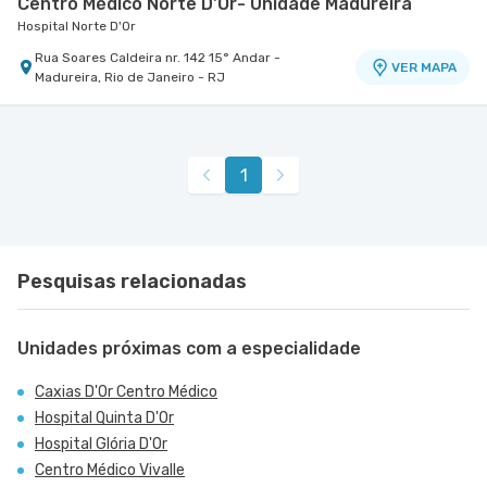
Centro Médico Norte D'Or- Unidade Madureira
Hospital Norte D'Or
Rua Soares Caldeira nr. 142 15° Andar -
VER MAPA
Madureira, Rio de Janeiro - RJ
Centro Quinta D'Or - Unidade Quinta Park
Hospital Quinta D'Or
Rua Almirante Baltazar nr. 333 8° Andar - Sao
VER MAPA
1
Cristovao, Rio de Janeiro - RJ
Pesquisas relacionadas
Unidades próximas com a especialidade
Caxias D'Or Centro Médico
Hospital Quinta D'Or
Hospital Glória D'Or
Centro Médico Vivalle