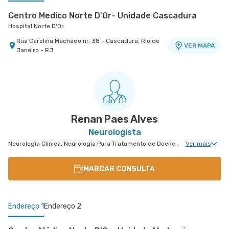
Centro Medico Norte D'Or- Unidade Cascadura
Hospital Norte D'Or
Rua Carolina Machado nr. 38 - Cascadura, Rio de
VER MAPA
Janeiro - RJ
Centro Médico Glória D'Or- Unidade Glória
Hospital Glória D'Or
Rua da Gloria nr. 122 5° Andar - Gloria, Rio de
VER MAPA
Janeiro - RJ
Renan Paes Alves
Neurologista
Neurologia Clinica, Neurologia Para Tratamento de Doencas Desmielinizantes, Neurologia Para Esclerose Múltipla, Neurologia Vascular
Ver mais
MARCAR CONSULTA
Endereço 1
Endereço 2