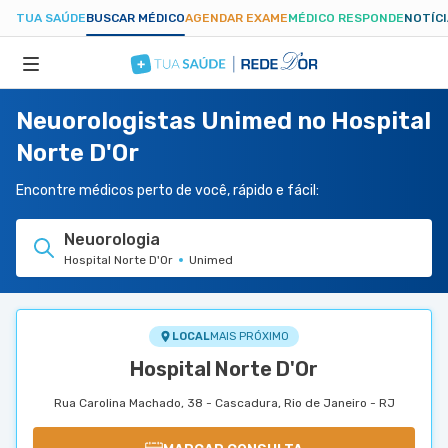
TUA SAÚDE
BUSCAR MÉDICO
AGENDAR EXAME
MÉDICO RESPONDE
NOTÍC
Neuorologistas Unimed no Hospital
ESPECIALIDADES
Norte D'Or
HOSPITAIS
Encontre médicos perto de você, rápido e fácil:
Neuorologia
TUASAUDE.COM
Hospital Norte D'Or
Unimed
LOCAL
MAIS PRÓXIMO
Hospital Norte D'Or
Rua Carolina Machado, 38 - Cascadura, Rio de Janeiro - RJ