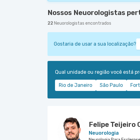
Nossos Neuorologistas pert
22
Neuorologistas encontrados
Gostaria de usar a sua localização?
Qual unidade ou região você está p
Rio de Janeiro
São Paulo
For
Felipe Teijeiro 
Neuorologia
Neurologia Para Esclerose