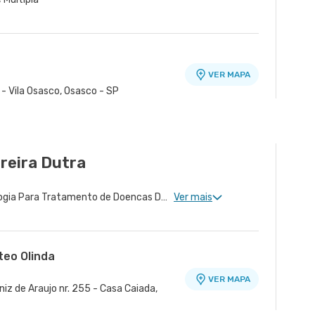
VER MAPA
 - Vila Osasco, Osasco - SP
rreira Dutra
Neurologia Clinica, Neurologia Para Tratamento de Doencas Desmielinizantes, Neurologia Para Esclerose Múltipla
Ver mais
teo Olinda
VER MAPA
iz de Araujo nr. 255 - Casa Caiada,