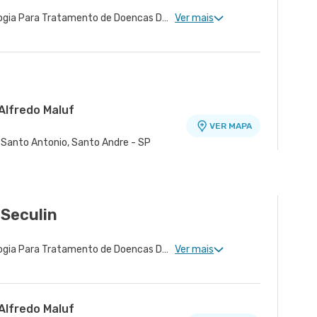
Neurologia Clinica, Neurologia Para Tratamento de Doencas Desmielinizantes, Neurologia Para Esclerose Múltipla
Ver mais
Alfredo Maluf
VER MAPA
m Santo Antonio, Santo Andre - SP
é - Unidade Porto Alegre
VER MAPA
ao, Santo Andre - SP
Seculin
Neurologia Clinica, Neurologia Para Tratamento de Doencas Desmielinizantes, Neurologia Para Esclerose Múltipla, Neurologia Vascular, Medicina do Sono Clinica
Ver mais
Alfredo Maluf