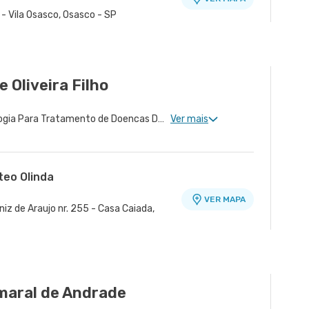
 - Vila Osasco, Osasco - SP
e Oliveira Filho
Neurologia Clinica, Neurologia Para Tratamento de Doencas Desmielinizantes, Neurologia Para Esclerose Múltipla, Neurologia Vascular
Ver mais
teo Olinda
VER MAPA
iz de Araujo nr. 255 - Casa Caiada,
maral de Andrade