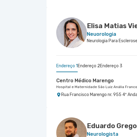
Elisa Matias Vi
Neuorologia
Neurologia Para Esclerose
Endereço 1
Endereço 2
Endereço 3
Centro Médico Marengo
Hospital e Maternidade São Luiz Anália Franc
Rua Francisco Marengo nr. 955 4º Anda
Centro Médico Iii - Centro de In
Centro Médico Santa Isabel - Un
Hospital São Luiz Morumbi
Hospital Santa Isabel
Avenida Lineu de Paula Machado nr. 14
Rua Dona Veridiana nr. 311 - Vila Buarq
Eduardo Grego
Neurologista