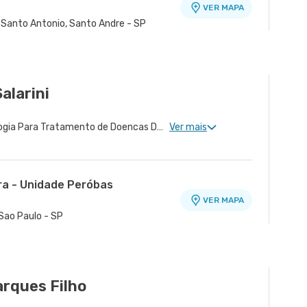
VER MAPA
m Santo Antonio, Santo Andre - SP
alarini
Neurologia Clinica, Neurologia Para Tratamento de Doencas Desmielinizantes, Neurologia Para Esclerose Múltipla, Cirurgia de Parkinson, Disturbios de Movimento, Tratamento Com Toxina Botulínica
Ver mais
ra - Unidade Peróbas
VER MAPA
Sao Paulo - SP
arques Filho