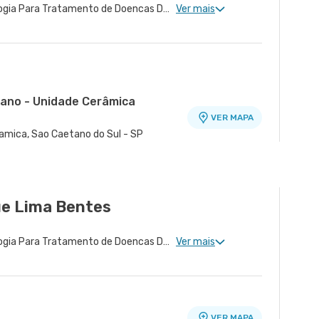
Neurologia Clinica, Neurologia Para Tratamento de Doencas Desmielinizantes, Neurologia Para Esclerose Múltipla
Ver mais
tano - Unidade Cerâmica
VER MAPA
ramica, Sao Caetano do Sul - SP
é - Unidade José de Melo
VER MAPA
anto Andre - SP
e Lima Bentes
Neurologia Clinica, Neurologia Para Tratamento de Doencas Desmielinizantes, Neurologia Para Esclerose Múltipla, Neurologia Vascular
Ver mais
VER MAPA