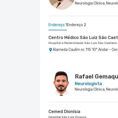
Endereço 1
Endereço 2
Centro Médico São Luiz São Cae
Hospital e Maternidade São Luiz São Caetano
Alameda Caulim nr. 115 10° Andar - Ce
Centro Médico Brasil Santo Andr
Hospital Brasil Santo André
Rua Jose de Melo nr. 180 - Vila Dora, S
Rafael Gemaqu
Neurologista
Cemed Dionísia
Hospital São Luiz Osasco