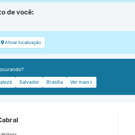
o de você:
Ativar localização
rocurando?
taleza
Salvador
Brasília
Ver mais
Cabral
 Múltipla