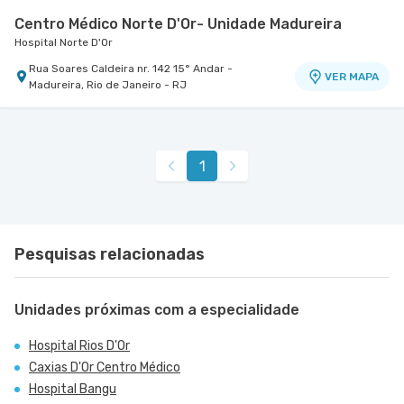
Centro Médico Norte D'Or- Unidade Madureira
Hospital Norte D'Or
Rua Soares Caldeira nr. 142 15° Andar -
VER MAPA
Madureira, Rio de Janeiro - RJ
Centro Médico Balbino - Unidade Olaria
Hospital Balbino
Rua Angelica Mota nr. 90 2º Andar, 3º Andar e 4º
VER MAPA
1
Andar - Olaria, Rio de Janeiro - RJ
Pesquisas relacionadas
Unidades próximas com a especialidade
Hospital Rios D'Or
Caxias D'Or Centro Médico
Hospital Bangu