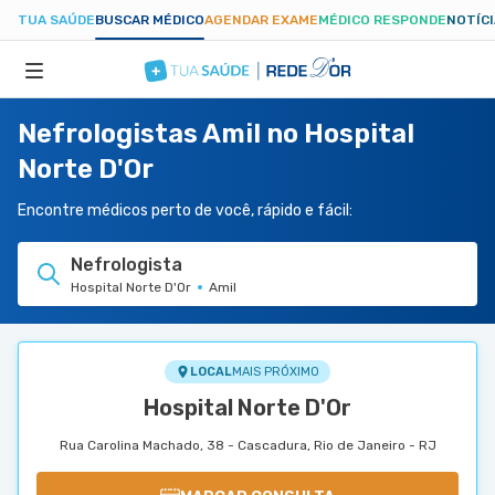
TUA SAÚDE
BUSCAR MÉDICO
AGENDAR EXAME
MÉDICO RESPONDE
NOTÍC
Nefrologistas Amil no Hospital
ESPECIALIDADES
Norte D'Or
HOSPITAIS
Encontre médicos perto de você, rápido e fácil:
Nefrologista
TUASAUDE.COM
Hospital Norte D'Or
Amil
LOCAL
MAIS PRÓXIMO
Hospital Norte D'Or
Rua Carolina Machado, 38 - Cascadura, Rio de Janeiro - RJ