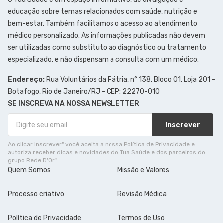
educação sobre temas relacionados com saúde, nutrição e
bem-estar. Também facilitamos o acesso ao atendimento
médico personalizado. As informações publicadas não devem
ser utilizadas como substituto ao diagnóstico ou tratamento
especializado, e não dispensam a consulta com um médico.
Endereço:
Rua Voluntários da Pátria, n° 138, Bloco 01, Loja 201 -
Botafogo, Rio de Janeiro/RJ - CEP: 22270-010
SE INSCREVA NA NOSSA NEWSLETTER
Inscrever
Ao clicar Inscrever" você aceita a nossa Política de Privacidade e
autoriza receber dicas e novidades do Tua Saúde e dos parceiros do
grupo Rede D'Or."
Quem Somos
Missão e Valores
Processo criativo
Revisão Médica
Política de Privacidade
Termos de Uso