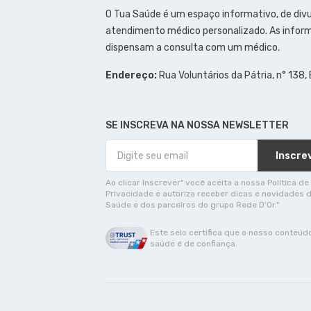
O Tua Saúde é um espaço informativo, de div
atendimento médico personalizado. As inform
dispensam a consulta com um médico.
Endereço:
Rua Voluntários da Pátria, n° 138,
SE INSCREVA NA NOSSA NEWSLETTER
Inscre
Ao clicar Inscrever" você aceita a nossa Política de
Privacidade e autoriza receber dicas e novidades 
Saúde e dos parceiros do grupo Rede D'Or."
Este selo certifica que o nosso conteúd
saúde é de confiança.