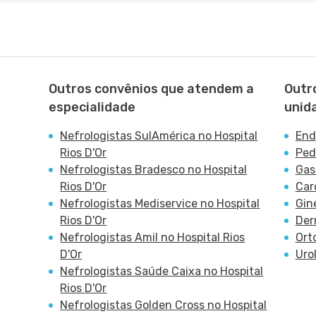
Outros convênios que atendem a
Outr
especialidade
unid
Nefrologistas SulAmérica no Hospital
End
Rios D'Or
Ped
Nefrologistas Bradesco no Hospital
Gas
Rios D'Or
Car
Nefrologistas Mediservice no Hospital
Gin
Rios D'Or
Der
Nefrologistas Amil no Hospital Rios
Ort
D'Or
Uro
Nefrologistas Saúde Caixa no Hospital
Rios D'Or
Nefrologistas Golden Cross no Hospital