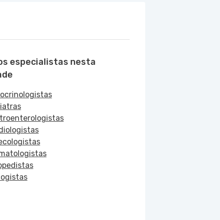
os especialistas nesta
ade
ocrinologistas
iatras
troenterologistas
diologistas
ecologistas
matologistas
opedistas
logistas