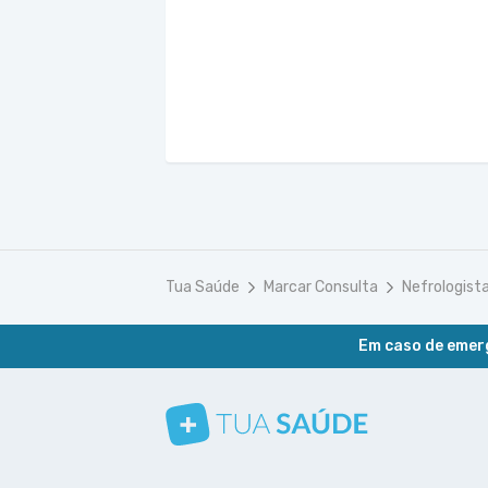
Tua Saúde
Marcar Consulta
Nefrologist
Em caso de emerg
Conheça nosso canal
Siga a gente no Instagram
Siga a gente no Facebook
Siga a gente no Pinterest