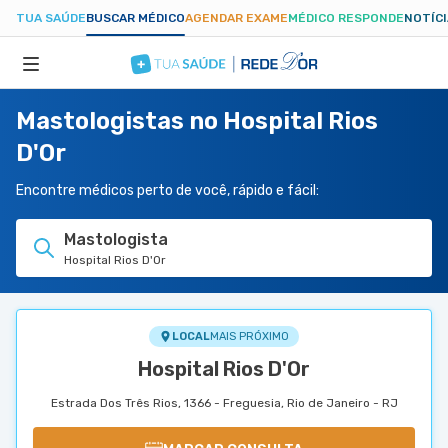
TUA SAÚDE
BUSCAR MÉDICO
AGENDAR EXAME
MÉDICO RESPONDE
NOTÍC
Mastologistas no Hospital Rios
ESPECIALIDADES
D'Or
HOSPITAIS
Encontre médicos perto de você, rápido e fácil:
Mastologista
TUASAUDE.COM
Hospital Rios D'Or
LOCAL
MAIS PRÓXIMO
Hospital Rios D'Or
Estrada Dos Três Rios, 1366 - Freguesia, Rio de Janeiro - RJ