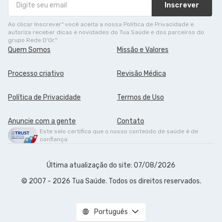
Inscrever
Ao clicar Inscrever" você aceita a nossa Política de Privacidade e
autoriza receber dicas e novidades do Tua Saúde e dos parceiros do
grupo Rede D'Or."
Quem Somos
Missão e Valores
Processo criativo
Revisão Médica
Política de Privacidade
Termos de Uso
Anuncie com a gente
Contato
Este selo certifica que o nosso conteúdo de saúde é de
confiança.
Última atualização do site: 07/08/2026
© 2007 - 2026 Tua Saúde. Todos os direitos reservados.
Português