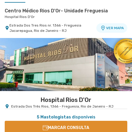
Centro Médico Rios D'Or- Unidade Freguesia
Hospital Rios D'Or
Estrada Dos Tres Rios nr. 1366 - Freguesia
VER MAPA
Jacarepagua, Rio de Janeiro - RJ
Centro Médico Norte D'Or- Unidade Madureira
Hospital Norte D'Or
Rua Soares Caldeira nr. 142 Lojas A e B -
VER MAPA
Madureira, Rio de Janeiro - RJ
Hospital Rios D'Or
Estrada Dos Três Rios, 1366 - Freguesia, Rio de Janeiro - RJ
5 Mastologistas
disponíveis
MARCAR CONSULTA