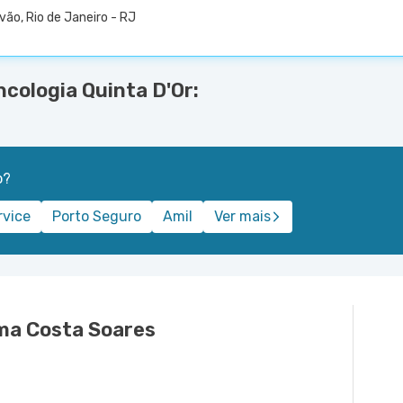
vão, Rio de Janeiro - RJ
cologia Quinta D'Or:
o?
rvice
Porto Seguro
Amil
Ver mais
lma Costa Soares