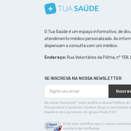
Conheça nosso canal
Siga a gente no Instagram
Siga a gente no Facebook
Siga a gente no Pinterest
O Tua Saúde é um espaço informativo, de div
atendimento médico personalizado. As inform
dispensam a consulta com um médico.
Endereço:
Rua Voluntários da Pátria, n° 138,
SE INSCREVA NA NOSSA NEWSLETTER
Inscre
Ao clicar Inscrever" você aceita a nossa Política de
Privacidade e autoriza receber dicas e novidades 
Saúde e dos parceiros do grupo Rede D'Or."
Este selo certifica que o nosso conteúd
saúde é de confiança.