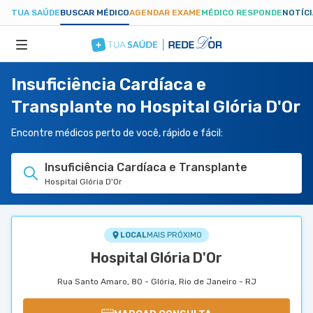
TUA SAÚDE
BUSCAR MÉDICO
AGENDAR EXAME
MÉDICO RESPONDE
NOTÍC
Insuficiência Cardíaca e
ESPECIALIDADES
Transplante no Hospital Glória D'Or
HOSPITAIS
Encontre médicos perto de você, rápido e fácil:
Insuficiência Cardíaca e Transplante
TUASAUDE.COM
Hospital Glória D'Or
LOCAL
MAIS PRÓXIMO
Hospital Glória D'Or
Rua Santo Amaro, 80 - Glória, Rio de Janeiro - RJ