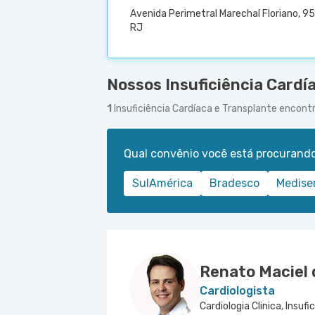
Avenida Perimetral Marechal Floriano, 95
RJ
Nossos Insuficiência Cardí
1
Insuficiência Cardíaca e Transplante encont
Qual convênio você está procurand
SulAmérica
Bradesco
Medise
Renato Maciel 
Cardiologista
Cardiologia Clinica, Insuf