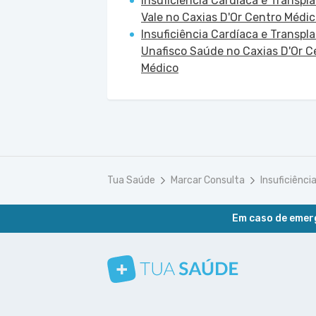
Insuficiência Cardíaca e Transpl
Vale no Caxias D'Or Centro Médi
Insuficiência Cardíaca e Transpl
Unafisco Saúde no Caxias D'Or C
Médico
Tua Saúde
Marcar Consulta
Insuficiênci
Em caso de emerg
Conheça nosso canal
Siga a gente no Instagram
Siga a gente no Facebook
Siga a gente no Pinterest