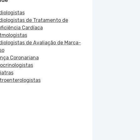
ade
diologistas
diologistas de Tratamento de
uficiência Cardíaca
itmologistas
diologistas de Avaliação de Marca-
so
nça Coronariana
ocrinologistas
iatras
troenterologistas