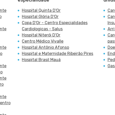
especialidade
unid
ante
Hospital Quinta D'Or
Car
o
Hospital Glória D'Or
Car
Copa D'Or - Centro Especialidades
Ins
ante
Cardiologicas - Salus
Arr
Hospital Niterói D'Or
Car
Centro Médico Vivalle
pas
ante
Hospital Antônio Afonso
Doe
ro
Hospital e Maternidade Ribeirão Pires
End
Hospital Brasil Mauá
Ped
ante
Gas
co
ante
ro
ante
Centro