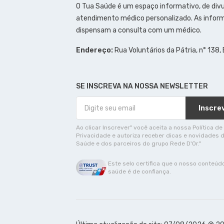
O Tua Saúde é um espaço informativo, de div
atendimento médico personalizado. As inform
dispensam a consulta com um médico.
Endereço:
Rua Voluntários da Pátria, n° 138,
SE INSCREVA NA NOSSA NEWSLETTER
Inscre
Ao clicar Inscrever" você aceita a nossa Política de
Privacidade e autoriza receber dicas e novidades 
Saúde e dos parceiros do grupo Rede D'Or."
Este selo certifica que o nosso conteúd
saúde é de confiança.