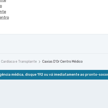
ante
co
ante
entro
a Cardíaca e Transplante
Caxias D'Or Centro Médico
ência médica, disque 192 ou vá imediatamente ao pronto-soco