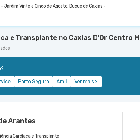
 - Jardim Vinte e Cinco de Agosto, Duque de Caxias -
aca e Transplante no Caxias D'Or Centro M
rados
o?
rvice
Porto Seguro
Amil
Ver mais
de Arantes
iciência Cardíaca e Transplante