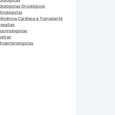
diologistas
diologistas Oncológicos
itmologistas
uficiência Cardíaca e Transplante
vopatias
ocrinologistas
iatras
troenterologistas