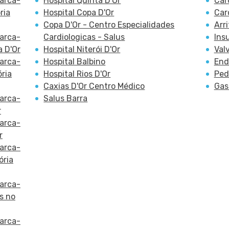
Marca-
Hospital Quinta D'Or
Car
ria
Hospital Copa D'Or
Car
Copa D'Or - Centro Especialidades
Arr
Marca-
Cardiologicas - Salus
Ins
a D'Or
Hospital Niterói D'Or
Val
Marca-
Hospital Balbino
End
ória
Hospital Rios D'Or
Ped
Caxias D'Or Centro Médico
Gas
Marca-
Salus Barra
r
Marca-
r
Marca-
ória
Marca-
s no
Marca-