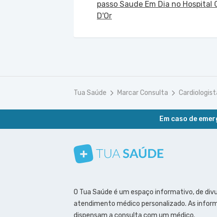
passo Saude Em Dia no Hospital G
D'Or
Tua Saúde
Marcar Consulta
Cardiologis
Em caso de emerg
Conheça nosso canal
Siga a gente no Instagram
Siga a gente no Facebook
Siga a gente no Pinterest
O Tua Saúde é um espaço informativo, de div
atendimento médico personalizado. As inform
dispensam a consulta com um médico.