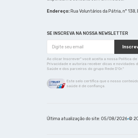
Endereço:
Rua Voluntários da Pátria, n° 138,
SE INSCREVA NA NOSSA NEWSLETTER
Inscre
Ao clicar Inscrever" você aceita a nossa Política de
Privacidade e autoriza receber dicas e novidades 
Saúde e dos parceiros do grupo Rede D'Or."
Este selo certifica que o nosso conteúd
saúde é de confiança.
Última atualização do site: 05/08/2026
© 20