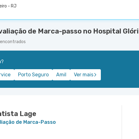
eiro - RJ
valiação de Marca-passo no Hospital Glóri
o encontrados
o?
rvice
Porto Seguro
Amil
Ver mais
atista Lage
aliação de Marca-Passo