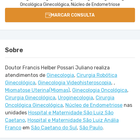
Oncológica Ginecológica, Núcleo de Endometriose
MARCAR CONSULTA
Sobre
Doutor Francis Helber Possari Juliano realiza
atendimentos de
Ginecologia
,
Cirurgia Robótica
Ginecológica
,
Ginecologia Videohisteroscopia
,
,
Miomatose Uterina(Miomas)
,
Ginecologia Oncológica
,
Cirurgia Ginecológica
,
Uroginecologia
,
Cirurgia
Oncológica Ginecológica
,
Núcleo de Endometriose
nas
unidades
Hospital e Maternidade São Luiz São
Caetano
,
Hospital e Maternidade São Luiz Anália
Franco
em
São Caetano do Sul
,
São Paulo
.