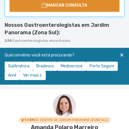
MARCAR CONSULTA
Nossos Gastroenterologistas em Jardim
Panorama (Zona Sul):
238
Gastroenterologistas encontrados
Qual convênio você está procurando?
SulAmérica
Bradesco
Mediservice
Porto Seguro
Amil
Ver mais
1.0 KM
DO CENTRO DE JARDIM PANORAMA (ZONA SUL)
Amanda Polaro Marreiro