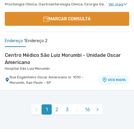
Proctologia Clinica, Gastroenterologia Clinica, Cirurgia Geral, Cirurgia Bariátrica, Cirurgia do Aparelho Digestivo, Doenças Inflamatórias Intestinais, Cirurgia Oncológica, Cirurgia Oncológica do Aparelho Digestivo
Ver mais
MARCAR CONSULTA
Endereço 1
Endereço 2
Centro Médico São Luiz Morumbi - Unidade Oscar
Americano
Hospital São Luiz Morumbi
Rua Engenheiro Oscar Americano nr. 1010 -
VER MAPA
Morumbi, Sao Paulo - SP
Centro Médico São Luiz Itaim - Unidade Healthplace
Hospital São Luiz Itaim
Rua Doutor Alceu de Campos Rodrigues nr. 229
1
2
3
...
16
Conj. 807 8º Andar - Vila Nova Conceicao, Sao
VER MAPA
Paulo - SP