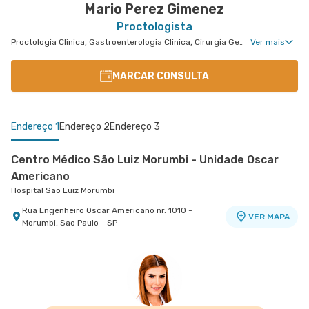
Mario Perez Gimenez
Proctologista
Proctologia Clinica, Gastroenterologia Clinica, Cirurgia Geral, Cirurgia Bariátrica, Cirurgia do Aparelho Digestivo, Doenças Inflamatórias Intestinais, Cirurgia Robótica do Aparelho Digestivo, Cirurgia Oncológica do Aparelho Digestivo
Ver mais
MARCAR CONSULTA
Endereço 1
Endereço 2
Endereço 3
Centro Médico São Luiz Morumbi - Unidade Oscar
Americano
Hospital São Luiz Morumbi
Rua Engenheiro Oscar Americano nr. 1010 -
VER MAPA
Morumbi, Sao Paulo - SP
Centro Médico São Luiz Jabaquara - Unidade
Centro Médico Santa Isabel - Unidade Dona
Peróbas
Veridiana
Hospital São Luiz Jabaquara
Hospital Santa Isabel
Rua Das Perobas nr. 266 - Jabaquara, Sao Paulo
Rua Dona Veridiana nr. 311 - Vila Buarque, Sao
VER MAPA
VER MAPA
- SP
Paulo - SP