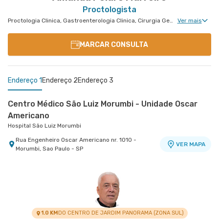
Proctologista
Proctologia Clinica, Gastroenterologia Clinica, Cirurgia Geral, Cirurgia Bariátrica, Cirurgia do Aparelho Digestivo
Ver mais
MARCAR CONSULTA
Endereço 1
Endereço 2
Endereço 3
Centro Médico São Luiz Morumbi - Unidade Oscar
Americano
Hospital São Luiz Morumbi
Rua Engenheiro Oscar Americano nr. 1010 -
VER MAPA
Morumbi, Sao Paulo - SP
Centro Médico São Luiz Itaim - Unidade Healthplace
Centro Médico Santa Isabel - Unidade Dona
Hospital São Luiz Itaim
Veridiana
Hospital Santa Isabel
Rua Doutor Alceu de Campos Rodrigues nr. 229
Conj. 807 8º Andar - Vila Nova Conceicao, Sao
VER MAPA
Rua Dona Veridiana nr. 311 - Vila Buarque, Sao
VER MAPA
Paulo - SP
Paulo - SP
1.0 KM
DO CENTRO DE JARDIM PANORAMA (ZONA SUL)