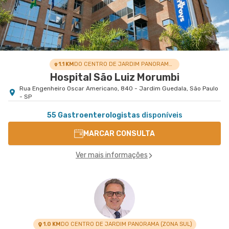
Andar - Tatuape, Sao Paulo - SP
1.1 KM
DO CENTRO DE JARDIM PANORAMA (ZONA SUL)
Hospital São Luiz Morumbi
Rua Engenheiro Oscar Americano, 840 - Jardim Guedala, São Paulo
- SP
55 Gastroenterologistas
disponíveis
MARCAR CONSULTA
Ver mais informações
1.0 KM
DO CENTRO DE JARDIM PANORAMA (ZONA SUL)