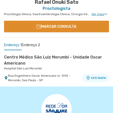
Rafael Onuki Sato
Proctologista
Proctologia Clinica, Gastroenterologia Clinica, Cirurgia Geral, Cirurgia do Aparelho Digestivo, Cirurgia Oncologia do Peritônio, Cirurgia Oncológica Ginecológica, Cirurgia Oncológica, Cirurgia Oncológica do Aparelho Digestivo
Ver mais
MARCAR CONSULTA
Endereço 1
Endereço 2
Centro Médico São Luiz Morumbi - Unidade Oscar
Americano
Hospital São Luiz Morumbi
Rua Engenheiro Oscar Americano nr. 1010 -
VER MAPA
Morumbi, Sao Paulo - SP
Centro Médico São Luiz São Caetano - Unidade
Cerâmica
Hospital e Maternidade São Luiz São Caetano
Alameda Caulim nr. 115 1° Andar - Ceramica, Sao
VER MAPA
Caetano do Sul - SP