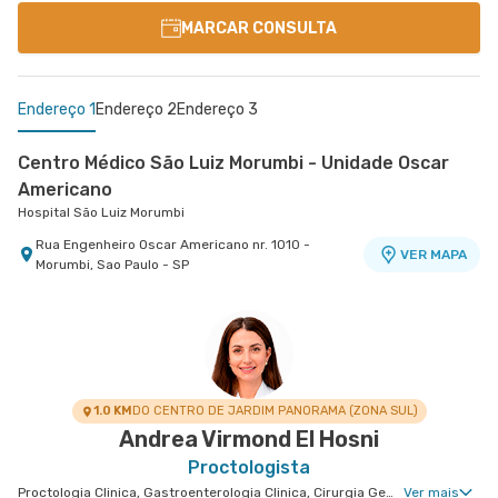
MARCAR CONSULTA
Endereço 1
Endereço 2
Endereço 3
Centro Médico São Luiz Morumbi - Unidade Oscar
Americano
Hospital São Luiz Morumbi
Rua Engenheiro Oscar Americano nr. 1010 -
VER MAPA
Morumbi, Sao Paulo - SP
Centro Médico São Luiz Jabaquara - Unidade
Centro Médico Santa Isabel - Unidade Dona
Peróbas
Veridiana
Hospital São Luiz Jabaquara
Hospital Santa Isabel
Rua Das Perobas nr. 266 - Jabaquara, Sao Paulo
Rua Dona Veridiana nr. 311 - Vila Buarque, Sao
VER MAPA
VER MAPA
- SP
Paulo - SP
1.0 KM
DO CENTRO DE JARDIM PANORAMA (ZONA SUL)
Andrea Virmond El Hosni
Proctologista
Proctologia Clinica, Gastroenterologia Clinica, Cirurgia Geral, Cirurgia Bariátrica, Cirurgia do Aparelho Digestivo, Cirurgia Robótica do Aparelho Digestivo, Cirurgia Robótica Geral, Cirurgia Oncológica do Aparelho Digestivo, Cirurgia Robótica Oncológica
Ver mais