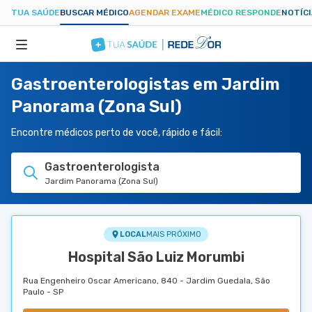
TUA SAÚDE
BUSCAR MÉDICO
AGENDAR EXAME
MÉDICO RESPONDE
NOTÍC
Gastroenterologistas em Jardim
ESPECIALIDADES
Panorama (Zona Sul)
HOSPITAIS
Encontre médicos perto de você, rápido e fácil:
Gastroenterologista
TUASAUDE.COM
Jardim Panorama (Zona Sul)
LOCAL
MAIS PRÓXIMO
Hospital São Luiz Morumbi
Rua Engenheiro Oscar Americano, 840 - Jardim Guedala, São
Paulo - SP