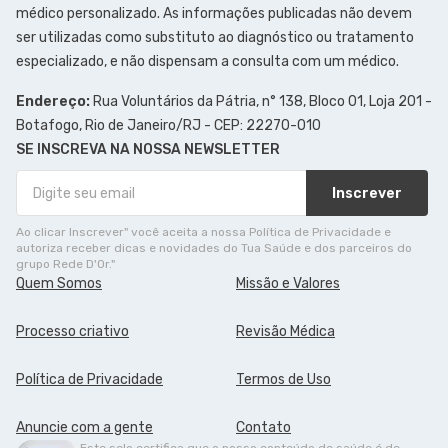
médico personalizado. As informações publicadas não devem
ser utilizadas como substituto ao diagnóstico ou tratamento
especializado, e não dispensam a consulta com um médico.
Endereço:
Rua Voluntários da Pátria, n° 138, Bloco 01, Loja 201 -
Botafogo, Rio de Janeiro/RJ - CEP: 22270-010
SE INSCREVA NA NOSSA NEWSLETTER
Inscrever
Ao clicar Inscrever" você aceita a nossa Política de Privacidade e
autoriza receber dicas e novidades do Tua Saúde e dos parceiros do
grupo Rede D'Or."
Quem Somos
Missão e Valores
Processo criativo
Revisão Médica
Política de Privacidade
Termos de Uso
Anuncie com a gente
Contato