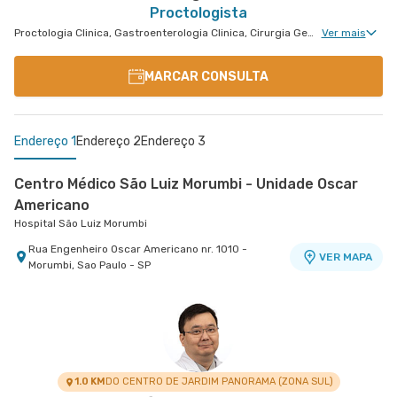
Proctologista
Proctologia Clinica, Gastroenterologia Clinica, Cirurgia Geral, Cirurgia Bariátrica, Cirurgia do Aparelho Digestivo, Cirurgia Robótica do Aparelho Digestivo, Cirurgia Robótica Geral, Cirurgia Oncológica do Aparelho Digestivo
Ver mais
MARCAR CONSULTA
Endereço 1
Endereço 2
Endereço 3
Centro Médico São Luiz Morumbi - Unidade Oscar
Americano
Hospital São Luiz Morumbi
Rua Engenheiro Oscar Americano nr. 1010 -
VER MAPA
Morumbi, Sao Paulo - SP
Centro Médico São Luiz Itaim - Unidade Healthplace
Instituto Vitale
Hospital São Luiz Itaim
Itaim- Vitale
Rua Doutor Alceu de Campos Rodrigues nr. 229
Rua Cubatao nr. 86 Com 1502 - Vila Mariana, Sao
VER MAPA
Conj. 807 8º Andar - Vila Nova Conceicao, Sao
Paulo - SP
VER MAPA
Paulo - SP
1.0 KM
DO CENTRO DE JARDIM PANORAMA (ZONA SUL)