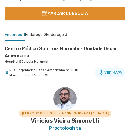
MARCAR CONSULTA
Endereço 1
Endereço 2
Endereço 3
Centro Médico São Luiz Morumbi - Unidade Oscar
Americano
Hospital São Luiz Morumbi
Rua Engenheiro Oscar Americano nr. 1010 -
VER MAPA
Morumbi, Sao Paulo - SP
Centro Médico Vila Nova Conceição
Centro Médico Santa Isabel - Unidade Dona
Hospital São Luiz Itaim
Veridiana
Hospital Santa Isabel
Rua Bras Cardoso nr. 677 Anexo 699 - Vila Nova
VER MAPA
Conceicao, Sao Paulo - SP
Rua Dona Veridiana nr. 311 - Vila Buarque, Sao
VER MAPA
Paulo - SP
1.0 KM
DO CENTRO DE JARDIM PANORAMA (ZONA SUL)
Vinicius Vieira Simonetti
Proctologista