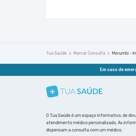
Tua Saúde
Marcar Consulta
Morumbi - In
Em caso de emerg
Conheça nosso canal
Siga a gente no Instagram
Siga a gente no Facebook
Siga a gente no Pinterest
O Tua Saúde é um espaço informativo, de div
atendimento médico personalizado. As inform
dispensam a consulta com um médico.