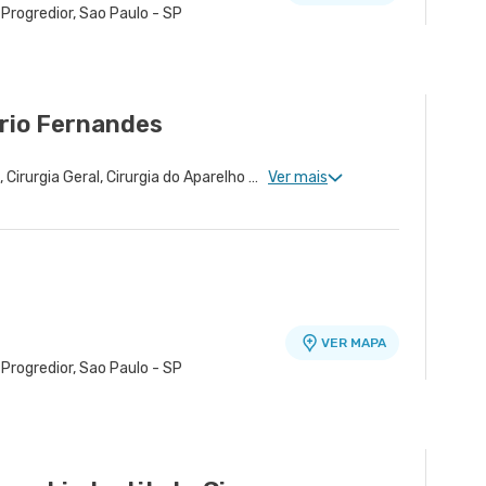
 Progredior, Sao Paulo - SP
rio Fernandes
a
Gastroenterologia Clinica, Cirurgia Geral, Cirurgia do Aparelho Digestivo, Cirurgia Bariátrica, Cirurgia Oncológica do Aparelho Digestivo, Cirurgia Oncológica
Ver mais
VER MAPA
 Progredior, Sao Paulo - SP
 - Unidade Oscar Americano
VER MAPA
10 - Morumbi, Sao Paulo - SP