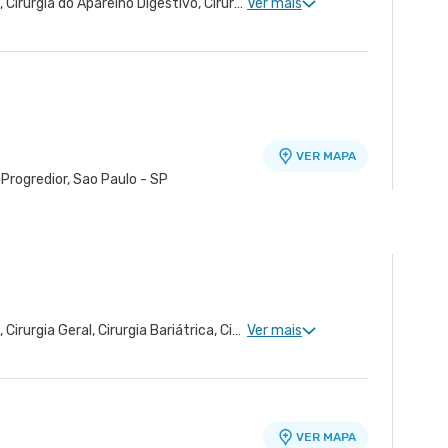
Gastroenterologia Clinica, Cirurgia do Aparelho Digestivo, Cirurgia Geral, Cirurgia Oncológica do Aparelho Digestivo
Ver mais
VER MAPA
 Progredior, Sao Paulo - SP
idade Dona Veridiana
VER MAPA
ue, Sao Paulo - SP
a
Gastroenterologia Clinica, Cirurgia Geral, Cirurgia Bariátrica, Cirurgia do Aparelho Digestivo
Ver mais
VER MAPA