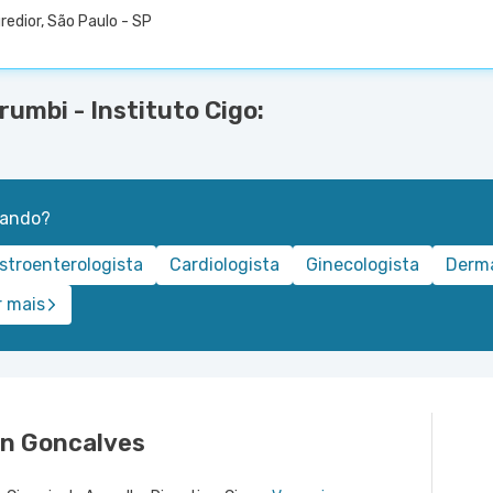
redior, São Paulo - SP
umbi - Instituto Cigo:
rando?
stroenterologista
Cardiologista
Ginecologista
Derma
r mais
n Goncalves
a