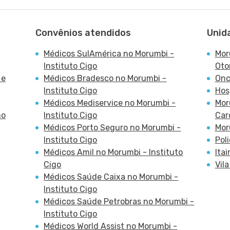
Convênios atendidos
Unid
Médicos SulAmérica no Morumbi -
Mor
Instituto Cigo
Oto
 e
Médicos Bradesco no Morumbi -
Onc
Instituto Cigo
Hos
Médicos Mediservice no Morumbi -
Mor
ho
Instituto Cigo
Car
Médicos Porto Seguro no Morumbi -
Moru
Instituto Cigo
Pol
Médicos Amil no Morumbi - Instituto
Ita
Cigo
Vil
Médicos Saúde Caixa no Morumbi -
Instituto Cigo
Médicos Saúde Petrobras no Morumbi -
Instituto Cigo
Médicos World Assist no Morumbi -