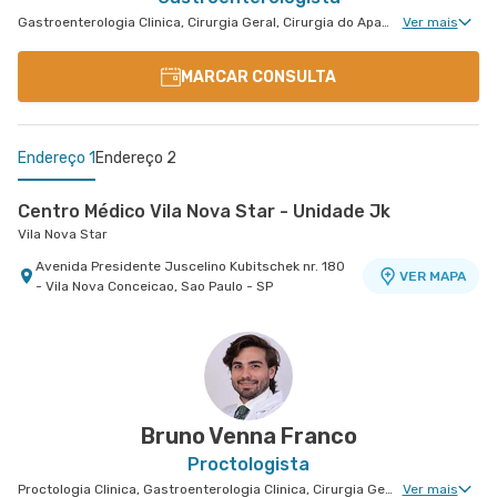
Gastroenterologia Clinica, Cirurgia Geral, Cirurgia do Aparelho Digestivo, Cirurgia Oncológica, Cirurgia Oncológica do Aparelho Digestivo
Ver mais
MARCAR CONSULTA
Endereço 1
Endereço 2
Centro Médico Vila Nova Star - Unidade Jk
Vila Nova Star
Avenida Presidente Juscelino Kubitschek nr. 180
VER MAPA
- Vila Nova Conceicao, Sao Paulo - SP
Centro Médico São Luiz Itaim - Unidade Healthplace
Hospital São Luiz Itaim
Rua Doutor Alceu de Campos Rodrigues nr. 229
Conj. 807 8º Andar - Vila Nova Conceicao, Sao
VER MAPA
Paulo - SP
Bruno Venna Franco
Proctologista
Proctologia Clinica, Gastroenterologia Clinica, Cirurgia Geral, Cirurgia Bariátrica, Cirurgia do Aparelho Digestivo, Cirurgia Oncologia do Peritônio, Doenças Inflamatórias Intestinais, Cirurgia de Fígado, Cirurgia Oncológica, Cirurgia Oncológica do Aparelho Digestivo
Ver mais