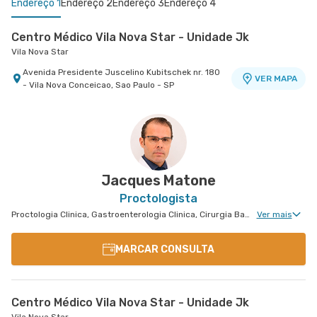
Endereço 1
Endereço 2
Endereço 3
Endereço 4
Centro Médico Vila Nova Star - Unidade Jk
Vila Nova Star
Avenida Presidente Juscelino Kubitschek nr. 180
VER MAPA
- Vila Nova Conceicao, Sao Paulo - SP
Oncologia D'Or Hospital Barra D'Or
Centro Médico Quinta D'Or - Unidade Quinta Park
Centro Médico Niteroi D'Or- Unidade Icaraí
Oncologia D'Or Hospital Barra D'Or
Hospital Quinta D'Or
Hospital Niterói D'Or
Avenida Nelson Mufarrej nr. 255 1° Andar - Barra
Rua Almirante Baltazar nr. 333 7° Andar - Sao
Rua Mariz e Barros nr. 550 - Icarai, Niteroi - RJ
VER MAPA
VER MAPA
VER MAPA
da Tijuca, Rio de Janeiro - RJ
Cristovao, Rio de Janeiro - RJ
Jacques Matone
Proctologista
Proctologia Clinica, Gastroenterologia Clinica, Cirurgia Bariátrica, Cirurgia Oncológica
Ver mais
MARCAR CONSULTA
Centro Médico Vila Nova Star - Unidade Jk