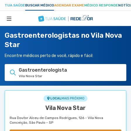
TUA SAÚDE
BUSCAR MÉDICO
AGENDAR EXAME
MÉDICO RESPONDE
NOTÍC
Gastroenterologistas no Vila Nova
ESPECIALIDADES
Star
HOSPITAIS
Encontre médicos perto de você, rápido e fácil:
Gastroenterologista
TUASAUDE.COM
Vila Nova Star
LOCAL
MAIS PRÓXIMO
Vila Nova Star
Rua Doutor Alceu de Campos Rodrigues, 126 - Vila Nova
Conceição, São Paulo - SP