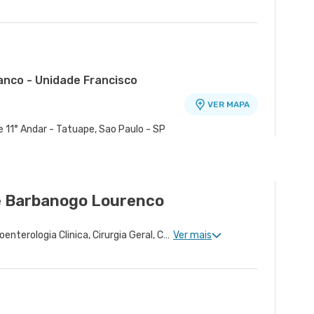
anco - Unidade Francisco
VER MAPA
o
e 11° Andar - Tatuape, Sao Paulo - SP
é - Unidade Atenção Primária A
VER MAPA
 - Quarta Parada, Sao Paulo - SP
e Barbanogo Lourenco
Proctologia Clinica, Gastroenterologia Clinica, Cirurgia Geral, Cirurgia do Aparelho Digestivo
Ver mais