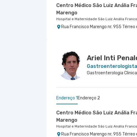
Centro Médico São Luiz Anália Fr
Marengo
Hospital e Maternidade São Luiz Anália Franc
Rua Francisco Marengo nr. 955 Térreo 
Centro Médico São Luiz São Cae
Centro Médico São Luiz Jabaqua
Hospital e Maternidade São Luiz São Caetano
Hospital São Luiz Jabaquara
Alameda Caulim nr. 115 1° Andar - Cer
Rua Das Perobas nr. 344 1º Subsolo - J
Ariel Inti Pena
Gastroenterologist
Gastroenterologia Clinica,
Endereço 1
Endereço 2
Centro Médico São Luiz Anália Fr
Marengo
Hospital e Maternidade São Luiz Anália Franc
Rua Francisco Marengo nr. 955 Térreo 