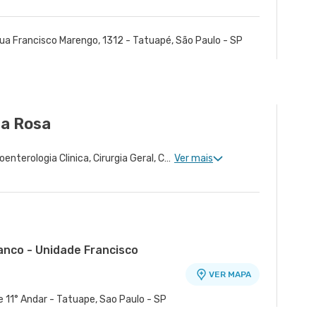
ua Francisco Marengo, 1312 - Tatuapé, São Paulo - SP
da Rosa
Proctologia Clinica, Gastroenterologia Clinica, Cirurgia Geral, Cirurgia Bariátrica, Cirurgia do Aparelho Digestivo, Cirurgia Oncologia do Peritônio, Doenças Inflamatórias Intestinais, Cirurgia de Fígado, Cirurgia Oncológica, Cirurgia Oncológica do Aparelho Digestivo
Ver mais
anco - Unidade Francisco
VER MAPA
o
e 11° Andar - Tatuape, Sao Paulo - SP