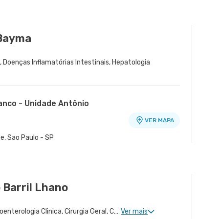
VER MAPA
 Osasco - SP
 Bayma
a
, Doenças Inflamatórias Intestinais, Hepatologia
ranco - Unidade Antônio
VER MAPA
o
e, Sao Paulo - SP
 Barril Lhano
Proctologia Clinica, Gastroenterologia Clinica, Cirurgia Geral, Cirurgia Bariátrica, Cirurgia do Aparelho Digestivo
Ver mais