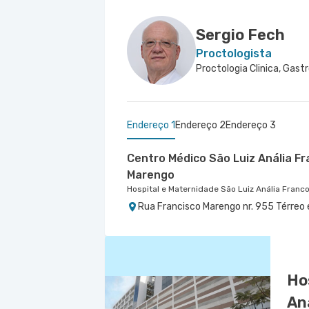
Sergio Fech
Proctologista
Endereço 1
Endereço 2
Endereço 3
Centro Médico São Luiz Anália Fr
Marengo
Hospital e Maternidade São Luiz Anália Franc
Rua Francisco Marengo nr. 955 Térreo 
Centro Médico Villa Lobos - Unid
Centro Médico São Luiz São Cae
Hospital Villa Lobos
Hospital e Maternidade São Luiz São Caetano
Rua do Oratorio nr. 1369 - Mooca, Sao 
Alameda Caulim nr. 115 1° Andar - Cer
Ho
An