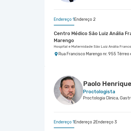
Endereço 1
Endereço 2
Centro Médico São Luiz Anália Fr
Marengo
Hospital e Maternidade São Luiz Anália Franc
Rua Francisco Marengo nr. 955 Térreo 
Centro Médico Central do Tatuap
Saude
Hospital Central do Tatuapé (Aviccena)
Avenida Alvaro Ramos nr. 896 6º Andar
Paolo Henriqu
Proctologista
Endereço 1
Endereço 2
Endereço 3