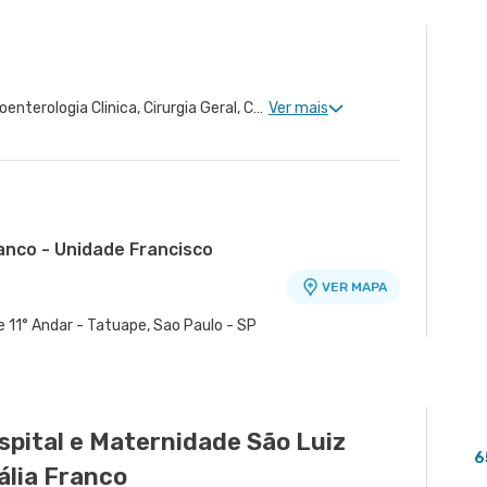
Proctologia Clinica, Gastroenterologia Clinica, Cirurgia Geral, Cirurgia do Aparelho Digestivo, Cirurgia Oncológica do Aparelho Digestivo
Ver mais
anco - Unidade Francisco
VER MAPA
o
e 11° Andar - Tatuape, Sao Paulo - SP
ade Oratório
tano - Unidade Cerâmica
VER MAPA
VER MAPA
Paulo - SP
amica, Sao Caetano do Sul - SP
spital e Maternidade São Luiz
6
ália Franco