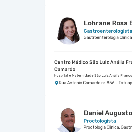
Hospital São Luiz Osasco
Rua Virginia Crivilari nr. 334 - Centro,
Lohrane Rosa
Gastroenterologist
Gastroenterologia Clinica
Centro Médico São Luiz Anália F
Camardo
Hospital e Maternidade São Luiz Anália Franc
Rua Antonio Camardo nr. 856 - Tatuap
Daniel Augusto
Proctologista