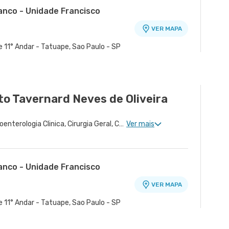
anco - Unidade Francisco
VER MAPA
o
e 11° Andar - Tatuape, Sao Paulo - SP
ra - Unidade Peróbas
VER MAPA
Sao Paulo - SP
o Tavernard Neves de Oliveira
Proctologia Clinica, Gastroenterologia Clinica, Cirurgia Geral, Cirurgia Bariátrica, Cirurgia do Aparelho Digestivo
Ver mais
anco - Unidade Francisco
VER MAPA
o
e 11° Andar - Tatuape, Sao Paulo - SP