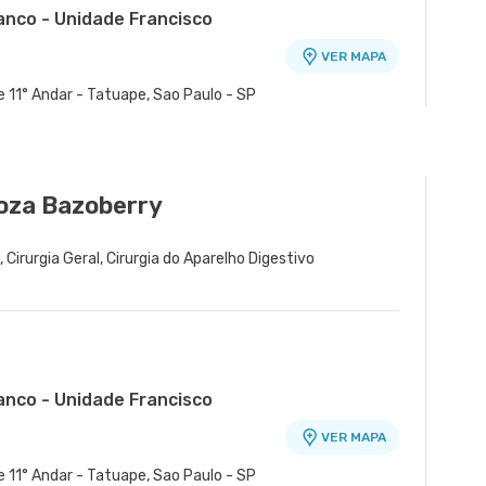
anco - Unidade Francisco
VER MAPA
o
e 11° Andar - Tatuape, Sao Paulo - SP
tano - Unidade Cerâmica
ra - Unidade Peróbas
VER MAPA
VER MAPA
amica, Sao Caetano do Sul - SP
ardim Oriental, Sao Paulo - SP
loza Bazoberry
a
 Cirurgia Geral, Cirurgia do Aparelho Digestivo
anco - Unidade Francisco
VER MAPA
o
e 11° Andar - Tatuape, Sao Paulo - SP