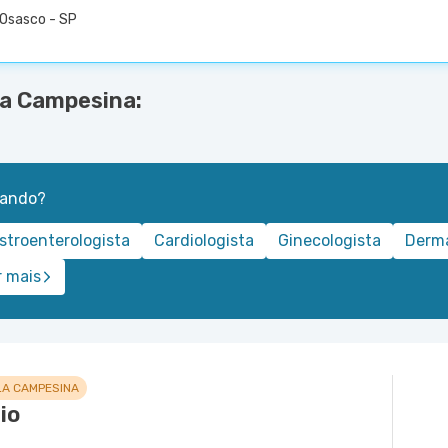
 Osasco - SP
la Campesina:
rando?
stroenterologista
Cardiologista
Ginecologista
Derma
r mais
LA CAMPESINA
io