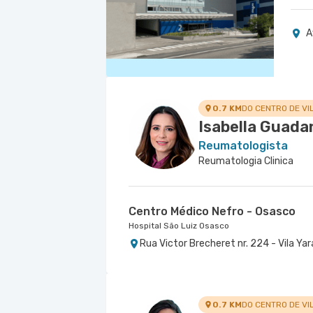
A
0.7 KM
DO CENTRO DE VI
Isabella Guad
Reumatologista
Reumatologia Clinica
Centro Médico Nefro - Osasco
Hospital São Luiz Osasco
Rua Victor Brecheret nr. 224 - Vila Yar
0.7 KM
DO CENTRO DE VI