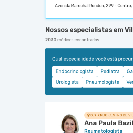
Avenida Marechal Rondon, 299 - Centro,
Nossos especialistas em Vi
2030
médicos encontrados
Qual especialidade você está procu
Endocrinologista
Pediatra
Ga
Urologista
Pneumologista
Ve
0.7 KM
DO CENTRO DE VI
Ana Paula Bazil
Reumatologista