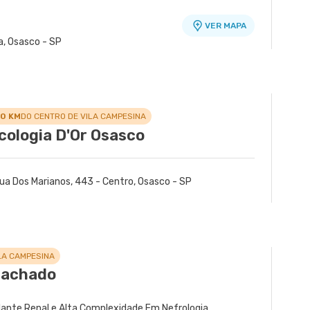
VER MAPA
a, Osasco - SP
o
VER MAPA
r - Tatuape, Sao Paulo - SP
.0 KM
DO CENTRO DE VILA CAMPESINA
cologia D'Or Osasco
ua Dos Marianos, 443 - Centro, Osasco - SP
LA CAMPESINA
Machado
plante Renal e Alta Complexidade Em Nefrologia