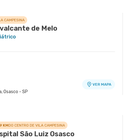
LA CAMPESINA
valcante de Melo
átrico
VER MAPA
a, Osasco - SP
e
VER MAPA
gues nr. 939 Edificio Jatobá - Torre Ii
.9 KM
DO CENTRO DE VILA CAMPESINA
spital São Luiz Osasco