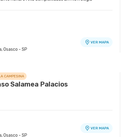
VER MAPA
a, Osasco - SP
nidade Healthplace
VER MAPA
nr. 229 Conj. 807 8º Andar - Vila Nova
LA CAMPESINA
so Salamea Palacios
VER MAPA
a, Osasco - SP