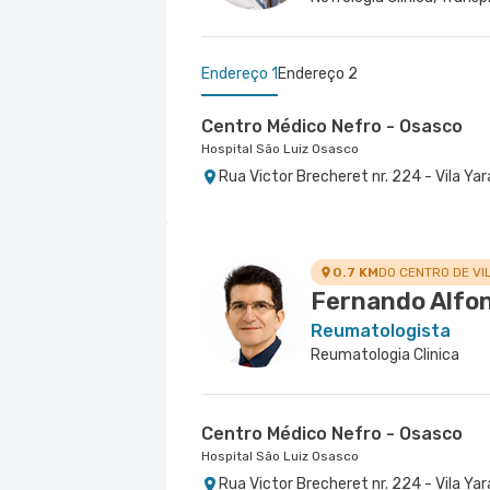
Endereço 1
Endereço 2
Centro Médico Nefro - Osasco
Hospital São Luiz Osasco
Rua Victor Brecheret nr. 224 - Vila Yar
Centro Médico São Luiz Itaim - U
Hospital São Luiz Itaim
Rua Doutor Alceu de Campos Rodrigues 
Conceicao, Sao Paulo - SP
0.7 KM
DO CENTRO DE VI
Fernando Alfon
Reumatologista
Reumatologia Clinica
Centro Médico Nefro - Osasco
Hospital São Luiz Osasco
Rua Victor Brecheret nr. 224 - Vila Yar