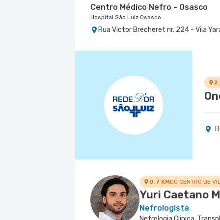
Centro Médico Nefro - Osasco
Hospital São Luiz Osasco
Rua Victor Brecheret nr. 224 - Vila Yar
Centro Médico Marengo
Hospital e Maternidade São Luiz Anália Franc
Rua Francisco Marengo nr. 955 4º Anda
2
On
R
0.7 KM
DO CENTRO DE VI
Yuri Caetano 
Nefrologista
Nefrologia Clinica, Trans