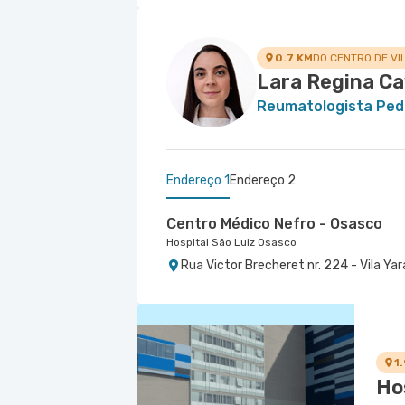
0.7 KM
DO CENTRO DE VI
Lara Regina Ca
Reumatologista Pedi
Endereço 1
Endereço 2
Centro Médico Nefro - Osasco
Hospital São Luiz Osasco
Rua Victor Brecheret nr. 224 - Vila Yar
Centro Médico São Luiz Alphavill
Hospital São Luiz Alphaville
Avenida Marcos Penteado de Ulhoa Rodri
1° Andar - Tambore, Barueri - SP
1
Ho