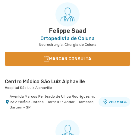
Guimarães
Hospital São Luiz São Bernardo
Avenida Alvaro Guimaraes nr. 3033 - Assuncao,
VER MAPA
Sao Bernardo do Campo - SP
Felippe Saad
Ortopedista de Coluna
Neurocirurgia, Cirurgia de Coluna
MARCAR CONSULTA
Centro Médico São Luiz Alphaville
Hospital São Luiz Alphaville
Avenida Marcos Penteado de Ulhoa Rodrigues nr.
939 Edificio Jatobá - Torre Ii 1° Andar - Tambore,
VER MAPA
Barueri - SP