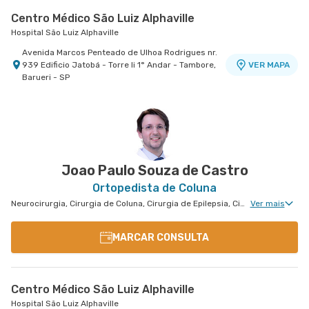
Centro Médico São Luiz Alphaville
Hospital São Luiz Alphaville
Avenida Marcos Penteado de Ulhoa Rodrigues nr.
939 Edificio Jatobá - Torre Ii 1° Andar - Tambore,
VER MAPA
Barueri - SP
Centro Médico Virgínia - Osasco
Centro Médico Bartira - Unidade Alfredo Maluf
Hospital São Luiz Osasco
Hospital Bartira
Rua Virginia Crivilari nr. 334 - Centro, Osasco -
Avenida Alfredo Maluf nr. 451 - Jardim Santo
VER MAPA
VER MAPA
SP
Antonio, Santo Andre - SP
Joao Paulo Souza de Castro
Ortopedista de Coluna
Neurocirurgia, Cirurgia de Coluna, Cirurgia de Epilepsia, Cirurgia de Parkinson, Medicina do Sono Clinica, Disturbios de Movimento, Neurocirurgia Oncológica, Clínica da Dor Geral, Neurocirurgia de Coluna, Neuroradiologia, Neurocirurgia Pediátrica
Ver mais
MARCAR CONSULTA
Centro Médico São Luiz Alphaville
Hospital São Luiz Alphaville