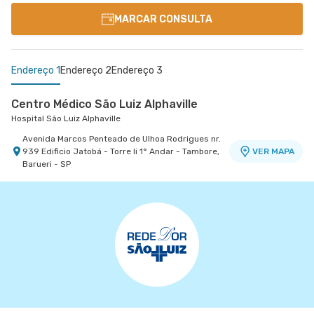
MARCAR CONSULTA
Endereço 1
Endereço 2
Endereço 3
Centro Médico São Luiz Alphaville
Hospital São Luiz Alphaville
Avenida Marcos Penteado de Ulhoa Rodrigues nr.
939 Edificio Jatobá - Torre Ii 1° Andar - Tambore,
VER MAPA
Barueri - SP
Centro Médico Virgínia - Osasco
Centro Médico São Luiz Morumbi - Unidade Oscar
Hospital São Luiz Osasco
Americano
Hospital São Luiz Morumbi
Rua Virginia Crivilari nr. 334 - Centro, Osasco -
VER MAPA
SP
Rua Engenheiro Oscar Americano nr. 1010 -
VER MAPA
Morumbi, Sao Paulo - SP