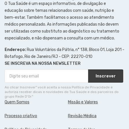
O Tua Saúde é um espaço informativo, de divulgação e
educação sobre temas relacionados com saúde, nutrição e
bem-estar. Também facilitamos o acesso ao atendimento
médico personalizado. As informações publicadas não devem
ser utilizadas como substituto ao diagnóstico ou tratamento
especializado, e não dispensam a consulta com um médico.
Endereço:
Rua Voluntários da Pátria, n° 138, Bloco 01, Loja 201 -
Botafogo, Rio de Janeiro/RJ - CEP: 22270-010
SE INSCREVA NA NOSSA NEWSLETTER
Inscrever
Ao clicar Inscrever" você aceita a nossa Política de Privacidade e
autoriza receber dicas e novidades do Tua Saúde e dos parceiros do
grupo Rede D'Or."
Quem Somos
Missão e Valores
Processo criativo
Revisão Médica