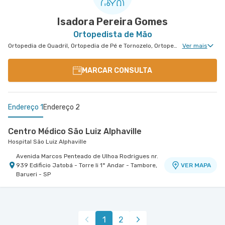
Isadora Pereira Gomes
Ortopedista de Mão
Ortopedia de Quadril, Ortopedia de Pé e Tornozelo, Ortopedia de Ombro, Ortopedia de Joelho, Ortopedia de Coluna, Ortopedia Geral, Cirurgia de Joelho, Cirurgia de Coluna, Cirurgia de Punho, Ortopedia de Punho, Ortopedia de Cotovelo, Cirurgia de Cotovelo, Cirurgia de Quadril, Cirurgia de Ombro, Cirurgia de Pé e Tornozelo, Cirurgia de Mão
Ver mais
MARCAR CONSULTA
Endereço 1
Endereço 2
Centro Médico São Luiz Alphaville
Hospital São Luiz Alphaville
Avenida Marcos Penteado de Ulhoa Rodrigues nr.
939 Edificio Jatobá - Torre Ii 1° Andar - Tambore,
VER MAPA
Barueri - SP
Centro Medico Central Oeste - Unidade Corifeu de
Azevedo
Hospital Central Oeste (Alphamed)
1
2
Avenida Corifeu de Azevedo Marques nr. 217 -