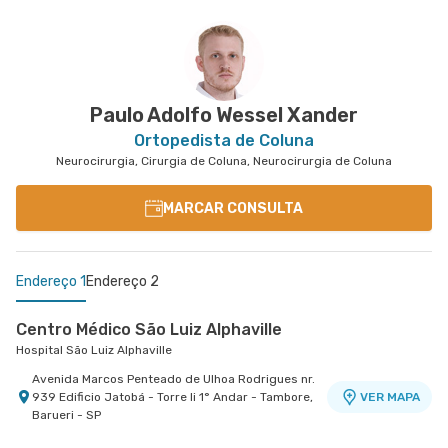
Centro Médico Virgínia - Osasco
Centro Médico São Luiz Itaim - Unidade Healthplace
Centro Médico São Luiz São Caetano - Unidade
Hospital São Luiz Osasco
Hospital São Luiz Itaim
Walter Figueira
Hospital e Maternidade São Luiz São Caetano
Rua Virginia Crivilari nr. 334 - Centro, Osasco -
Rua Doutor Alceu de Campos Rodrigues nr. 229
VER MAPA
SP
Conj. 807 8º Andar - Vila Nova Conceicao, Sao
VER MAPA
Rua Walter Figueira nr. S/N 9° Andar - Ceramica,
VER MAPA
Paulo - SP
Sao Caetano do Sul - SP
Paulo Adolfo Wessel Xander
Ortopedista de Coluna
Neurocirurgia, Cirurgia de Coluna, Neurocirurgia de Coluna
MARCAR CONSULTA
Endereço 1
Endereço 2
Centro Médico São Luiz Alphaville
Hospital São Luiz Alphaville
Avenida Marcos Penteado de Ulhoa Rodrigues nr.
939 Edificio Jatobá - Torre Ii 1° Andar - Tambore,
VER MAPA
Barueri - SP
Centro Médico São Bernardo - Unidade Álvaro