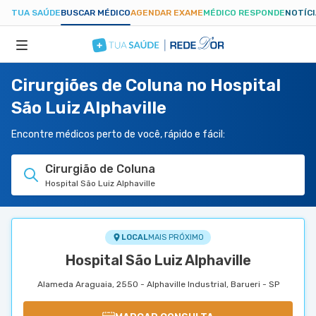
TUA SAÚDE
BUSCAR MÉDICO
AGENDAR EXAME
MÉDICO RESPONDE
NOTÍC
Cirurgiões de Coluna no Hospital
ESPECIALIDADES
São Luiz Alphaville
HOSPITAIS
Encontre médicos perto de você, rápido e fácil:
Cirurgião de Coluna
TUASAUDE.COM
Hospital São Luiz Alphaville
LOCAL
MAIS PRÓXIMO
Hospital São Luiz Alphaville
Alameda Araguaia, 2550 - Alphaville Industrial, Barueri - SP