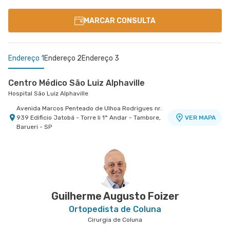
MARCAR CONSULTA
Endereço 1
Endereço 2
Endereço 3
Centro Médico São Luiz Alphaville
Hospital São Luiz Alphaville
Avenida Marcos Penteado de Ulhoa Rodrigues nr.
939 Edificio Jatobá - Torre Ii 1° Andar - Tambore,
VER MAPA
Barueri - SP
Centro Médico São Luiz Morumbi - Unidade Oscar
Centro Médico São Luiz Itaim - Unidade Healthplace
Hospital São Luiz Itaim
Americano
Hospital São Luiz Morumbi
Rua Doutor Alceu de Campos Rodrigues nr. 229
Conj. 807 8º Andar - Vila Nova Conceicao, Sao
VER MAPA
Rua Engenheiro Oscar Americano nr. 1010 -
VER MAPA
Paulo - SP
Morumbi, Sao Paulo - SP
Guilherme Augusto Foizer
Ortopedista de Coluna
Cirurgia de Coluna