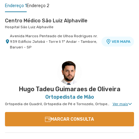
Endereço 1
Endereço 2
Centro Médico São Luiz Alphaville
Hospital São Luiz Alphaville
Avenida Marcos Penteado de Ulhoa Rodrigues nr.
939 Edificio Jatobá - Torre Ii 1° Andar - Tambore,
VER MAPA
Barueri - SP
Cemed Dionísia
Hospital São Luiz Osasco
Avenida Dionysia Alves Barreto nr. 678 - Vila
VER MAPA
Osasco, Osasco - SP
Hugo Tadeu Guimaraes de Oliveira
Ortopedista de Mão
Ortopedia de Quadril, Ortopedia de Pé e Tornozelo, Ortopedia de Ombro, Ortopedia de Joelho, Ortopedia de Coluna, Ortopedia Geral, Cirurgia de Joelho, Cirurgia de Coluna, Cirurgia de Punho, Ortopedia de Punho, Clínica da Dor Geral, Ortopedia de Cotovelo, Cirurgia de Cotovelo, Cirurgia de Quadril, Cirurgia de Ombro, Cirurgia de Pé e Tornozelo, Cirurgia de Mão
Ver mais
MARCAR CONSULTA