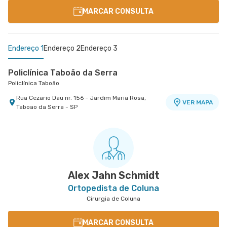
MARCAR CONSULTA
Endereço 1
Endereço 2
Endereço 3
Policlínica Taboão da Serra
Policlínica Taboão
Rua Cezario Dau nr. 156 - Jardim Maria Rosa,
VER MAPA
Taboao da Serra - SP
Centro Médico Virgínia - Osasco
Centro Medico Central Oeste - Unidade Corifeu de
Hospital São Luiz Osasco
Azevedo
Hospital Central Oeste (Alphamed)
Rua Virginia Crivilari nr. 334 - Centro, Osasco -
VER MAPA
SP
Avenida Corifeu de Azevedo Marques nr. 217 -
VER MAPA
Centro, Carapicuiba - SP
Alex Jahn Schmidt
Ortopedista de Coluna
Cirurgia de Coluna
MARCAR CONSULTA