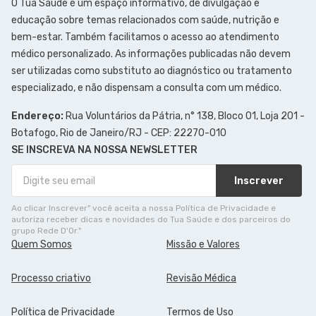
O Tua Saúde é um espaço informativo, de divulgação e
educação sobre temas relacionados com saúde, nutrição e
bem-estar. Também facilitamos o acesso ao atendimento
médico personalizado. As informações publicadas não devem
ser utilizadas como substituto ao diagnóstico ou tratamento
especializado, e não dispensam a consulta com um médico.
Endereço:
Rua Voluntários da Pátria, n° 138, Bloco 01, Loja 201 -
Botafogo, Rio de Janeiro/RJ - CEP: 22270-010
SE INSCREVA NA NOSSA NEWSLETTER
Inscrever
Ao clicar Inscrever" você aceita a nossa Política de Privacidade e
autoriza receber dicas e novidades do Tua Saúde e dos parceiros do
grupo Rede D'Or."
Quem Somos
Missão e Valores
Processo criativo
Revisão Médica
Política de Privacidade
Termos de Uso