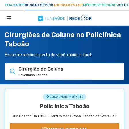
TUA SAÚDE
BUSCAR MÉDICO
AGENDAR EXAME
MÉDICO RESPONDE
NOTÍC
Cirurgiões de Coluna no Policlínica
ESPECIALIDADES
Taboão
HOSPITAIS
Encontre médicos perto de você, rápido e fácil:
Cirurgião de Coluna
TUASAUDE.COM
Policlínica Taboão
LOCAL
MAIS PRÓXIMO
Policlínica Taboão
Rua Cesario Dau, 156 - Jardim Maria Rosa, Taboão da Serra - SP