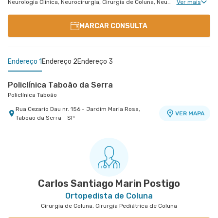
Neurologia Clinica, Neurocirurgia, Cirurgia de Coluna, Neurocirurgia Oncológica, Clínica da Dor Geral, Neurocirurgia de Coluna, Neurocirurgia Pediátrica, Neurologia Pediátrica, Cirurgia Pediátrica de Coluna
Ver mais
MARCAR CONSULTA
Endereço 1
Endereço 2
Endereço 3
Policlínica Taboão da Serra
Policlínica Taboão
Rua Cezario Dau nr. 156 - Jardim Maria Rosa,
VER MAPA
Taboao da Serra - SP
Centro Médico Central Sul
Centro Médico São Remo
Hospital Central Sul
Jabaquara - Clínica São Remo
Estrada de Itapecerica nr. 4617 - Capao
Avenida Joao Barreto de Menezes nr. 677 - Vila
VER MAPA
VER MAPA
Redondo, Sao Paulo - SP
Santa Catarina, Sao Paulo - SP
Carlos Santiago Marin Postigo
Ortopedista de Coluna
Cirurgia de Coluna, Cirurgia Pediátrica de Coluna