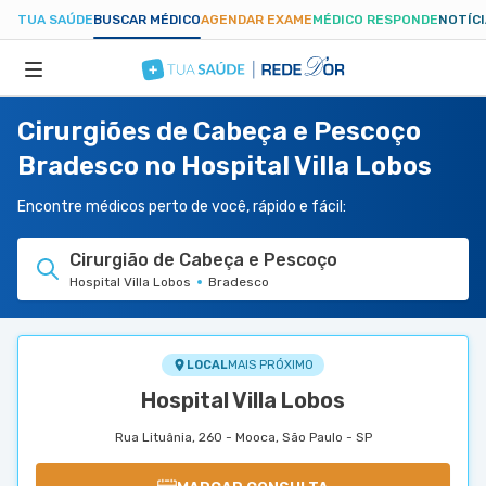
TUA SAÚDE
BUSCAR MÉDICO
AGENDAR EXAME
MÉDICO RESPONDE
NOTÍC
Cirurgiões de Cabeça e Pescoço
ESPECIALIDADES
Bradesco no Hospital Villa Lobos
HOSPITAIS
Encontre médicos perto de você, rápido e fácil:
Cirurgião de Cabeça e Pescoço
TUASAUDE.COM
Hospital Villa Lobos
Bradesco
LOCAL
MAIS PRÓXIMO
Hospital Villa Lobos
Rua Lituânia, 260 - Mooca, São Paulo - SP