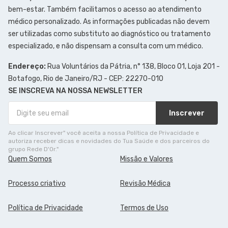
bem-estar. Também facilitamos o acesso ao atendimento
médico personalizado. As informações publicadas não devem
ser utilizadas como substituto ao diagnóstico ou tratamento
especializado, e não dispensam a consulta com um médico.
Endereço:
Rua Voluntários da Pátria, n° 138, Bloco 01, Loja 201 -
Botafogo, Rio de Janeiro/RJ - CEP: 22270-010
SE INSCREVA NA NOSSA NEWSLETTER
Inscrever
Ao clicar Inscrever" você aceita a nossa Política de Privacidade e
autoriza receber dicas e novidades do Tua Saúde e dos parceiros do
grupo Rede D'Or."
Quem Somos
Missão e Valores
Processo criativo
Revisão Médica
Política de Privacidade
Termos de Uso