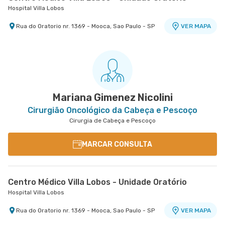
Hospital Villa Lobos
Rua do Oratorio nr. 1369 - Mooca, Sao Paulo - SP
VER MAPA
Centro Médico Central do Tatuapé - Unidade
Centro Médico São Luiz Alphaville
Hospital São Luiz Alphaville
Atenção Primária A Saude
Hospital Central do Tatuapé (Aviccena)
Avenida Marcos Penteado de Ulhoa Rodrigues nr.
939 Edificio Jatobá - Torre Ii 1° Andar - Tambore,
VER MAPA
Avenida Alvaro Ramos nr. 896 6º Andar - Quarta
VER MAPA
Barueri - SP
Parada, Sao Paulo - SP
Mariana Gimenez Nicolini
Cirurgião Oncológico da Cabeça e Pescoço
Cirurgia de Cabeça e Pescoço
MARCAR CONSULTA
Centro Médico Villa Lobos - Unidade Oratório
Hospital Villa Lobos
Rua do Oratorio nr. 1369 - Mooca, Sao Paulo - SP
VER MAPA