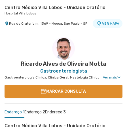
Centro Médico Villa Lobos - Unidade Oratório
Hospital Villa Lobos
Rua do Oratorio nr. 1369 - Mooca, Sao Paulo - SP
VER MAPA
Centro Médico Santa Isabel - Unidade Dona
Veridiana
Hospital Santa Isabel
Rua Dona Veridiana nr. 311 - Vila Buarque, Sao
VER MAPA
Paulo - SP
Ricardo Alves de Oliveira Motta
Gastroenterologista
Gastroenterologia Clinica, Clínica Geral, Mastologia Clinica, Cirurgia Geral, Cirurgia do Aparelho Digestivo, Cirurgia de Mama, Cirurgia Oncológica Ginecológica, Cirurgia Oncológica de Cabeça e Pescoço, Cirurgia Oncológica, Cirurgia de Cabeça e Pescoço, Cirurgia Oncológica do Aparelho Digestivo
Ver mais
MARCAR CONSULTA
Endereço 1
Endereço 2
Endereço 3
Centro Médico Villa Lobos - Unidade Oratório