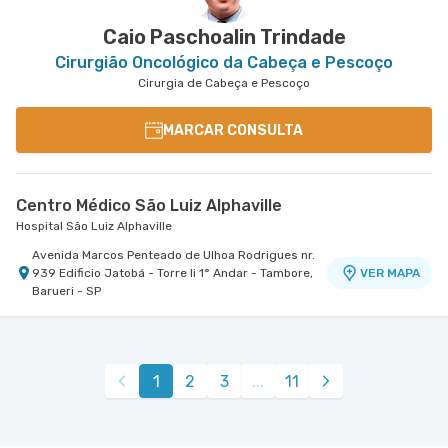
VER MAPA
Caetano do Sul - SP
Caio Paschoalin Trindade
Cirurgião Oncológico da Cabeça e Pescoço
Cirurgia de Cabeça e Pescoço
MARCAR CONSULTA
Centro Médico São Luiz Alphaville
Hospital São Luiz Alphaville
Avenida Marcos Penteado de Ulhoa Rodrigues nr.
939 Edificio Jatobá - Torre Ii 1° Andar - Tambore,
VER MAPA
Barueri - SP
1
2
3
...
11