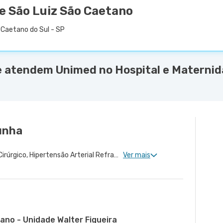
e São Luiz São Caetano
 Caetano do Sul - SP
e atendem Unimed no Hospital e Maternid
Cunha
Cardiologia Clinica, Risco Cirúrgico, Hipertensão Arterial Refratária, Doença Coronariana, Arritmologia
Ver mais
ano - Unidade Walter Figueira