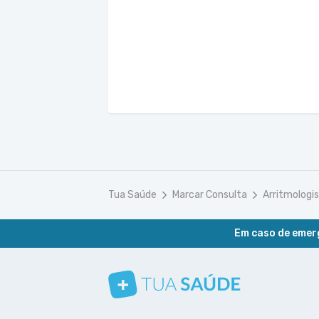
Tua Saúde
Marcar Consulta
Arritmologi
Em caso de emerg
Conheça nosso canal
Siga a gente no Instagram
Siga a gente no Facebook
Siga a gente no Pinterest