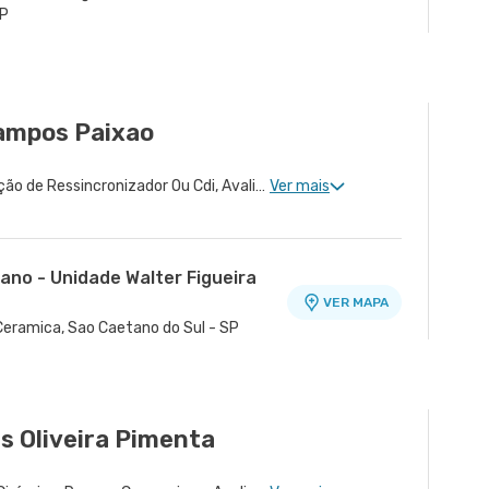
P
ampos Paixao
Cardiologia Clinica, Avaliação de Ressincronizador Ou Cdi, Avaliação de Marca-Passo, Desfibrilador e Ressincronizador, Arritmologia
Ver mais
ano - Unidade Walter Figueira
VER MAPA
 Ceramica, Sao Caetano do Sul - SP
s Oliveira Pimenta