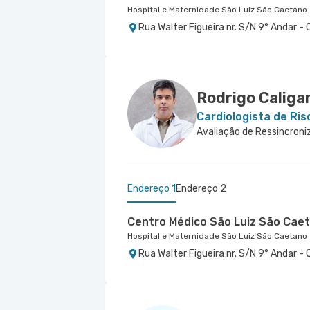
Hospital e Maternidade São Luiz São Caetano
Rua Walter Figueira nr. S/N 9° Andar -
Centro Médico Villa Lobos - Unid
Hospital Villa Lobos
Rua do Oratorio nr. 1369 - Mooca, Sao 
Rodrigo Caligar
Cardiologista de Ris
Endereço 1
Endereço 2
Centro Médico São Luiz São Caet
Hospital e Maternidade São Luiz São Caetano
Rua Walter Figueira nr. S/N 9° Andar -
Centro Medico São Luiz Analia Fr
Marengo
Hospital e Maternidade São Luiz Anália Franc