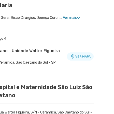
r - Tatuape, Sao Paulo - SP
Maria
Cardiologia Clinica, Clínica Geral, Risco Cirúrgico, Doença Coronariana, Avaliação de Ressincronizador Ou Cdi, Tratamento de Insuficiência Cardíaca, Avaliação de Marca-Passo, Desfibrilador e Ressincronizador, Arritmologia, Arritmologia Pediátrica
Ver mais
ço 4
ano - Unidade Walter Figueira
VER MAPA
 Ceramica, Sao Caetano do Sul - SP
ade Oratório
anco - Unidade Francisco
de Tiradentes
VER MAPA
VER MAPA
VER MAPA
o
Paulo - SP
dico 11° Andar - Jardim Guarulhos,
spital e Maternidade São Luiz São
r - Tatuape, Sao Paulo - SP
etano
ua Walter Figueira, S/N - Cerâmica, São Caetano do Sul -