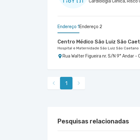
Endereço 1
Endereço 2
Centro Médico São Luiz São Caet
Hospital e Maternidade São Luiz São Caetano
Rua Walter Figueira nr. S/N 9° Andar -
Centro Medico São Luiz Analia Fr
Marengo
Hospital e Maternidade São Luiz Anália Franc
1
Rua Francisco Marengo nr. 955 7° Anda
Pesquisas relacionadas