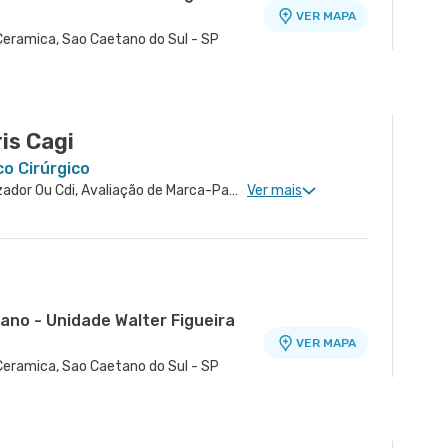
VER MAPA
 Ceramica, Sao Caetano do Sul - SP
ade Oratório
VER MAPA
Paulo - SP
is Cagi
co Cirúrgico
Avaliação de Ressincronizador Ou Cdi, Avaliação de Marca-Passo, Desfibrilador e Ressincronizador, Arritmologia, Arritmologia Pediátrica
Ver mais
ano - Unidade Walter Figueira
VER MAPA
 Ceramica, Sao Caetano do Sul - SP
anco - Unidade Francisco
VER MAPA
o