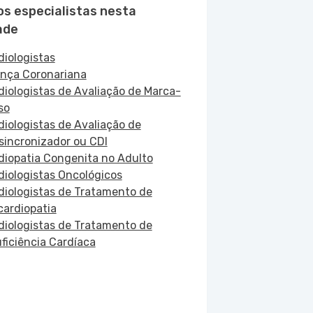
os especialistas nesta
ade
diologistas
nça Coronariana
diologistas de Avaliação de Marca-
so
diologistas de Avaliação de
sincronizador ou CDI
diopatia Congenita no Adulto
diologistas Oncológicos
diologistas de Tratamento de
cardiopatia
diologistas de Tratamento de
uficiência Cardíaca