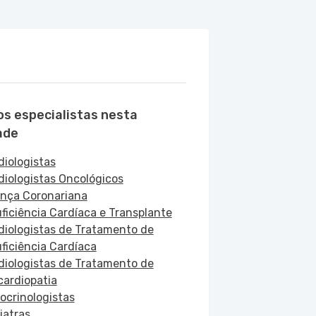
os especialistas nesta
ade
diologistas
diologistas Oncológicos
nça Coronariana
uficiência Cardíaca e Transplante
diologistas de Tratamento de
uficiência Cardíaca
diologistas de Tratamento de
cardiopatia
ocrinologistas
iatras