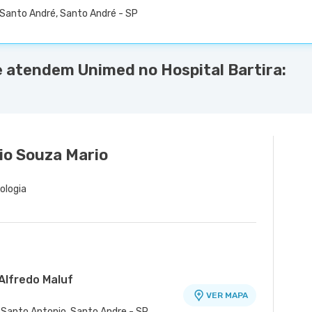
e Santo André, Santo André - SP
e atendem Unimed no Hospital Bartira:
io Souza Mario
mologia
Alfredo Maluf
VER MAPA
m Santo Antonio, Santo Andre - SP