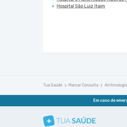
Hospital São Luiz Itaim
Tua Saúde
Marcar Consulta
Arritmologi
Em caso de emerg
Conheça nosso canal
Siga a gente no Instagram
Siga a gente no Facebook
Siga a gente no Pinterest