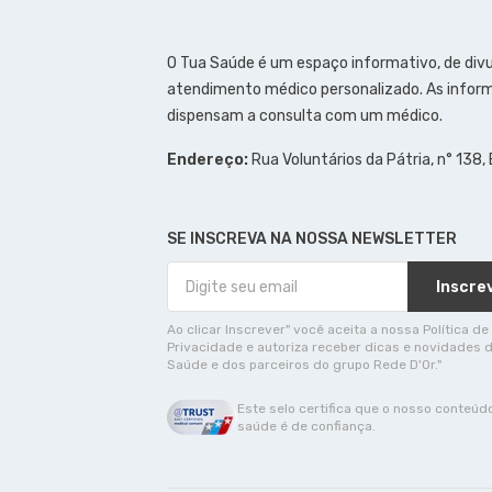
O Tua Saúde é um espaço informativo, de div
atendimento médico personalizado. As inform
dispensam a consulta com um médico.
Endereço:
Rua Voluntários da Pátria, n° 138,
SE INSCREVA NA NOSSA NEWSLETTER
Inscre
Ao clicar Inscrever" você aceita a nossa Política de
Privacidade e autoriza receber dicas e novidades 
Saúde e dos parceiros do grupo Rede D'Or."
Este selo certifica que o nosso conteúd
saúde é de confiança.