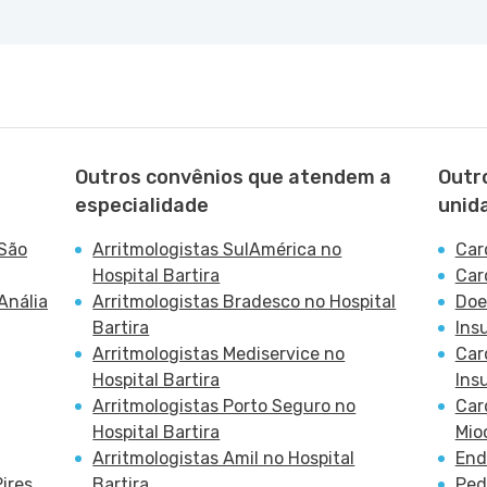
Outros convênios que atendem a
Outr
especialidade
unid
 São
Arritmologistas SulAmérica no
Car
Hospital Bartira
Car
Anália
Arritmologistas Bradesco no Hospital
Doe
Bartira
Ins
Arritmologistas Mediservice no
Car
Hospital Bartira
Ins
Arritmologistas Porto Seguro no
Car
Hospital Bartira
Mio
Arritmologistas Amil no Hospital
End
ires
Bartira
Ped